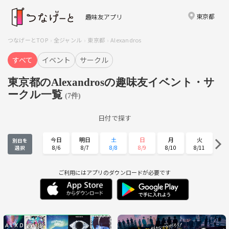
東京都
趣味友アプリ
つなげーとTOP
全ジャンル
東京都
Alexandros
すべて
イベント
サークル
東京都のAlexandrosの趣味友イベント・サ
ークル一覧
(7件)
日付で探す
今日
明日
土
日
月
火
別日を
8/6
8/7
8/8
8/9
8/10
8/11
選択
水
木
金
土
日
月
8/12
8/13
8/14
8/15
8/16
8/17
ご利用にはアプリのダウンロードが必要です
火
水
木
金
土
日
8/18
8/19
8/20
8/21
8/22
8/23
月
火
水
木
金
土
8/24
8/25
8/26
8/27
8/28
8/29