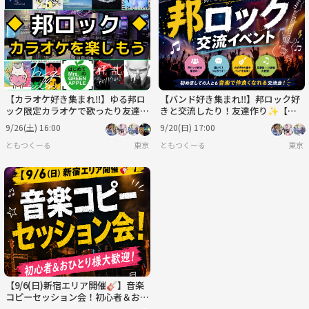
日
月
火
水
木
金
8/30
8/31
9/1
9/2
9/3
9/4
【カラオケ好き集まれ‼️】ゆる邦ロ
【バンド好き集まれ‼️】邦ロック好
ック限定カラオケで歌ったり友達作
きと交流したり！友達作り✨【🔰
り✨【20代30代】【新規大歓迎
ライト向け】【初心者大歓迎✨】
9/26(土) 16:00
9/20(日) 17:00
🎤】
ともつくーる
東京
ともつくーる
東京
【9/6(日)新宿エリア開催🎸】音楽
コピーセッション会！初心者＆おひ
とり様大歓迎！