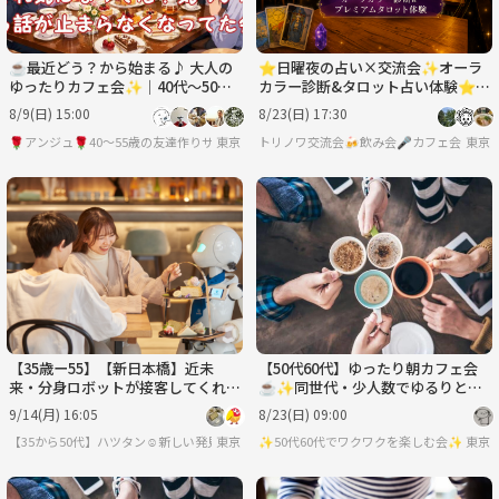
☕最近どう？から始まる♪ 大人の
⭐️日曜夜の占い×交流会✨オーラ
ゆったりカフェ会✨│40代～50代
カラー診断&タロット占い体験⭐️お
中盤│初めての方大歓迎😄
気軽1人参加OK✨女性も安心参加
8/9(日) 15:00
8/23(日) 17:30
◎
🌹アンジュ🌹40～55歳の友達作りサークル
東京
トリノワ交流会🍻飲み会🎤カフェ会☕️カラオケ会☕
東京
【35歳ー55】【新日本橋】近未
【50代60代】ゆったり朝カフェ会
来・分身ロボットが接客してくれる
☕️✨同世代・少人数でゆるりとカ
カフェに行こう【女性主催】
フェトークを楽しもう☺️
9/14(月) 16:05
8/23(日) 09:00
【35から50代】ハツタン☺️新しい発見探索コミュ
東京
✨50代60代でワクワクを楽しむ会✨
東京