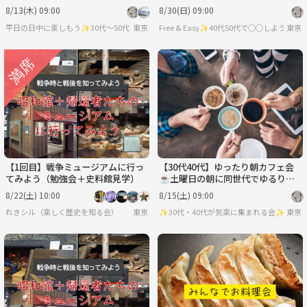
でカジュアルトークを楽しもう😊
とカフェトーク☺️
8/13(木) 09:00
8/30(日) 09:00
平日の日中に楽しもう✨30代〜50代（たまに土日祝）
東京
Free & Easy✨40代50代で◯◯しようの会
東京
【1回目】戦争ミュージアムに行っ
【30代40代】ゆったり朝カフェ会
てみよう（勉強会＋史料館見学）
☕️土曜日の朝に同世代でゆるりと
カフェトーク☺️
8/22(土) 10:00
8/15(土) 09:00
れきシル（楽しく歴史を知る会）
東京
✨30代・40代が気楽に集まれる会✨
東京