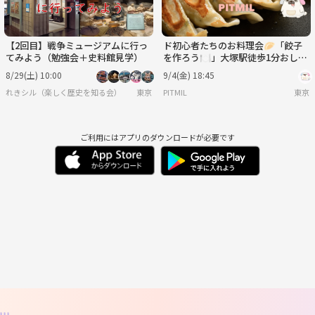
【2回目】戦争ミュージアムに行っ
ド初心者たちのお料理会🥟「餃子
てみよう（勉強会＋史料館見学）
を作ろう🍽️」大塚駅徒歩1分おしゃ
れなお部屋『初参加大歓迎』
8/29(土) 10:00
9/4(金) 18:45
れきシル（楽しく歴史を知る会）
東京
PITMIL
東京
ご利用にはアプリのダウンロードが必要です