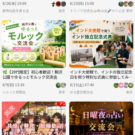
事帰りに楽しいご縁を♪毎回満員御
中を散策でゆったり休日✨初参加
8/26(水) 19:00
8/23(日) 15:00
礼★出会い★交流会
歓迎⭐女性参加大歓迎
都市伝説を語る会
東京
トリノワ交流会🍻飲み会🎤カフェ会☕️カラオケ会☕
東京
🌿【20代限定】初心者歓迎！駒沢
インド大使館で、インドの独立記念
公園でゆるっとモルック交流会
日を祝う特別な式典に参加してみま
せんか？
8/9(日) 13:30
8/15(土) 07:40
ふらっと世田谷
東京
ゆる歴史散歩会
東京