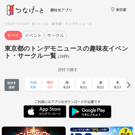
東京都
趣味友アプリ
つなげーとTOP
全ジャンル
東京都
トンデモニュース
すべて
イベント
サークル
東京都のトンデモニュースの趣味友イベン
ト・サークル一覧
(28件)
日付で探す
今日
明日
月
火
水
木
別日を
8/8
8/9
8/10
8/11
8/12
8/13
選択
金
土
日
月
火
水
8/14
8/15
8/16
8/17
8/18
8/19
ご利用にはアプリのダウンロードが必要です
木
金
土
日
月
火
8/20
8/21
8/22
8/23
8/24
8/25
水
木
金
土
日
月
8/26
8/27
8/28
8/29
8/30
8/31