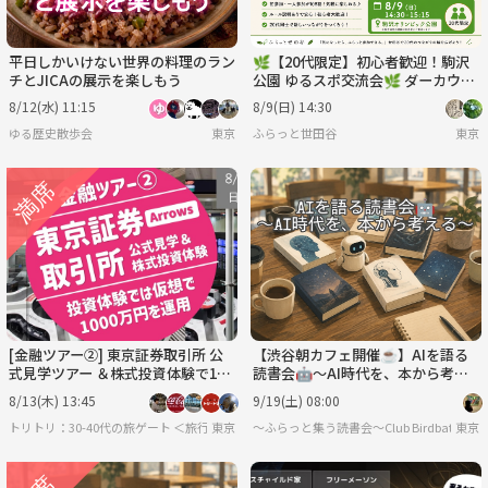
平日しかいけない世界の料理のラン
🌿【20代限定】初心者歓迎！駒沢
チとJICAの展示を楽しもう
公園 ゆるスポ交流会🌿 ダーカウ＆
インディアカ
8/12(水) 11:15
8/9(日) 14:30
ゆる歴史散歩会
東京
ふらっと世田谷
東京
[金融ツアー②] 東京証券取引所 公
【渋谷朝カフェ開催☕】AIを語る
式見学ツアー ＆株式投資体験で100
読書会🤖〜AI時代を、本から考え
0万円を運用してみよう
る〜
8/13(木) 13:45
9/19(土) 08:00
トリトリ：30-40代の旅ゲート ＜旅行・世界のグルメ・謎解き・新たな体験＞
東京
〜ふらっと集う読書会〜Club Birdbath
東京