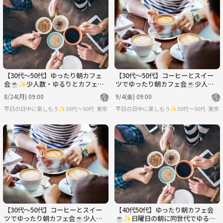
【30代〜50代】ゆったり朝カフェ
【30代〜50代】コーヒーとスイー
会☕️✨少人数・ゆるりとカフェト
ツでゆったり朝カフェ会☕️少人数
ークを楽しもう☺️
でカジュアルトークを楽しもう😊
8/24(月) 09:00
9/4(金) 09:00
平日の日中に楽しもう✨30代〜50代（たまに土日祝）
東京
平日の日中に楽しもう✨30代〜50代（た
東京
【30代〜50代】コーヒーとスイー
【40代50代】ゆったり朝カフェ会
ツでゆったり朝カフェ会☕️少人数
☕️✨日曜日の朝に同世代でゆるり