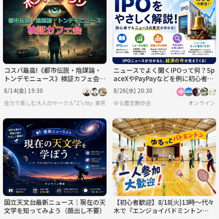
火
水
木
金
土
日
9/1
9/2
9/3
9/4
9/5
9/6
コスパ最高!《都市伝説・陰謀論・
ニュースでよく聞くIPOって何？Sp
トンデモニュース》検証カフェ会～
aceXやPayPayなどを例に初心者向
@一軒家カフェ
けにニュースを解説（夫婦で出ま
8/14(金) 19:30
8/26(水) 20:30
す）
全力で楽しむ大人のサークル"Z’s Style"
東京
ゆる歴史散歩会
オンライン
国立天文台最新ニュース｜現在の天
【初心者歓迎】8/18(火)13時〜代々
文学を知ってみよう（顔出し不要）
木で『エンジョイバドミントン
🏸』試合中心のゆる交流イベン