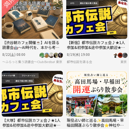
【渋谷朝カフェ開催☕】AIを語る
【新宿】都市伝説カフェ会♪★1人
読書会🤖〜AI時代を、本から考え
参加&初参加&途中参加大歓迎★仕
る〜
事帰りに楽しいご縁を♪毎回満員御
8/22(土) 08:00
8/19(水) 19:00
礼★出会い★交流会
〜ふらっと集う読書会〜Club Birdbath
東京
都市伝説を語る会
東京
【大塚】都市伝説カフェ会♪★1人
現役占い師と巡る✨高田馬場・早
参加&初参加&途中参加大歓迎★仕
稲田開運ぶらり散歩会⭐神社や街