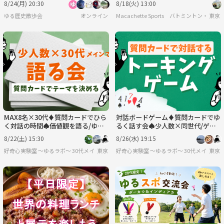
8/24(月) 20:30
8/18(火) 13:00
ト！お一人様大歓迎♪
ゆる歴史散歩会
オンライン
Macachette Sports バトミントン・フッ
東京
MAX8名×30代♦️質問カードでひら
対話ボードゲーム♦️質問カードでゆ
く対話の時間♠価値観を語る/ゆる
るく話す会♠少人数×同世代/ゲー
哲学
ム感覚でゆるく/初対面でも会話し
8/22(土) 15:30
8/26(水) 19:15
やすい
好奇心実験室 ～ゆるラボ～ 30代メイン
東京
好奇心実験室 ～ゆるラボ～ 30代メイン
東京