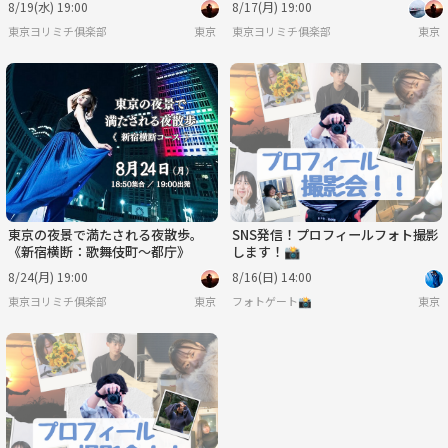
8/19(水) 19:00
8/17(月) 19:00
東京ヨリミチ俱楽部
東京
東京ヨリミチ俱楽部
東京
東京の夜景で満たされる夜散歩。
SNS発信！プロフィールフォト撮影
《新宿横断：歌舞伎町〜都庁》
します！📸
8/24(月) 19:00
8/16(日) 14:00
東京ヨリミチ俱楽部
東京
フォトゲート📸
東京