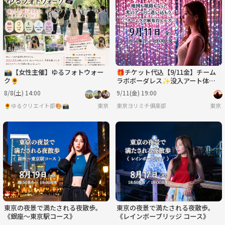
月
火
水
木
金
土
8/31
9/1
9/2
9/3
9/4
9/5
📸【女性主催】ゆるフォトウォー
🎁チケット代込【9/11金】チーム
ク🌻
ラボボーダレス✨没入アート体験
で心癒されるヨリミチ｜1人参加歓
8/8(土) 14:00
9/11(金) 19:00
迎
🌻ゆるクリエイト部🎨📸
東京
東京ヨリミチ俱楽部
東京
東京の夜景で満たされる夜散歩。
東京の夜景で満たされる夜散歩。
《銀座〜東京駅コース》
《レインボーブリッジ コース》