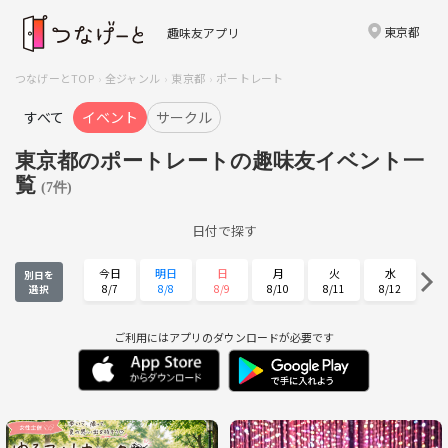
東京都
趣味友アプリ
つなげーとTOP
全ジャンル
東京都
ポートレート
すべて
イベント
サークル
東京都のポートレートの趣味友イベント一
覧
(7件)
日付で探す
今日
明日
日
月
火
水
別日を
8/7
8/8
8/9
8/10
8/11
8/12
選択
木
金
土
日
月
火
8/13
8/14
8/15
8/16
8/17
8/18
ご利用にはアプリのダウンロードが必要です
水
木
金
土
日
月
8/19
8/20
8/21
8/22
8/23
8/24
火
水
木
金
土
日
8/25
8/26
8/27
8/28
8/29
8/30