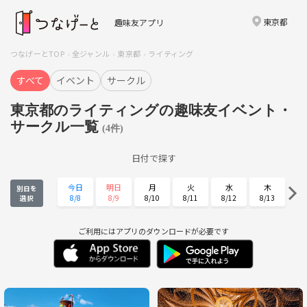
東京都
趣味友アプリ
つなげーとTOP
全ジャンル
東京都
ライティング
すべて
イベント
サークル
東京都のライティングの趣味友イベント・
サークル一覧
(4件)
日付で探す
今日
明日
月
火
水
木
別日を
8/8
8/9
8/10
8/11
8/12
8/13
選択
金
土
日
月
火
水
8/14
8/15
8/16
8/17
8/18
8/19
ご利用にはアプリのダウンロードが必要です
木
金
土
日
月
火
8/20
8/21
8/22
8/23
8/24
8/25
水
木
金
土
日
月
8/26
8/27
8/28
8/29
8/30
8/31