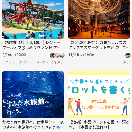
火
水
木
金
土
日
9/1
9/2
9/3
9/4
9/5
9/6
【初参加 歓迎】8/10(月) レジャー
【20代30代限定】麻布台ヒルズの
プールオフ@よみうりランド プー
クリスマスマーケットを見に行こう
ルWAI ☀️
🌻🌻
8/10(月) 10:00
11/24(火) 19:30
アニメサークル"Rounds(ラウンズ)"🙆
東京
mimi
東京
静寂と青の世界へ。仕事帰りに、夜
【池袋】小説プロットを書いて語ろ
のすみだ水族館へ行ってみよう🐟
う♪ 【字書き友達作り】