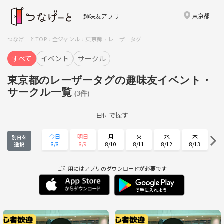
東京都
趣味友アプリ
つなげーとTOP
全ジャンル
東京都
レーザータグ
すべて
イベント
サークル
東京都のレーザータグの趣味友イベント・
サークル一覧
(3件)
日付で探す
今日
明日
月
火
水
木
別日を
8/8
8/9
8/10
8/11
8/12
8/13
選択
金
土
日
月
火
水
8/14
8/15
8/16
8/17
8/18
8/19
ご利用にはアプリのダウンロードが必要です
木
金
土
日
月
火
8/20
8/21
8/22
8/23
8/24
8/25
水
木
金
土
日
月
8/26
8/27
8/28
8/29
8/30
8/31