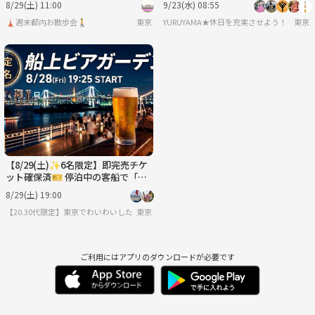
8/29(土) 11:00
9/23(水) 08:55
🗼週末都内お散歩会🚶
東京
YURUYAMA★休日を充実させよう！（グ
東京
【8/29(土)✨6名限定】即完売チケ
ット確保済🎫 停泊中の客船で「船
上ビアガーデン」を満喫しません
8/29(土) 19:00
か？🍻
【20.30代限定】東京でわいわいしたいコミュニティ
東京
ご利用にはアプリのダウンロードが必要です