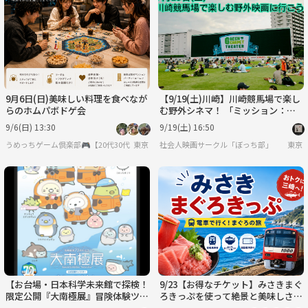
火
水
木
金
土
日
9/1
9/2
9/3
9/4
9/5
9/6
9月6日(日)美味しい料理を食べなが
【9/19(土)川崎】川崎競馬場で楽し
らのホムパボドゲ会
む野外シネマ！ 「ミッション：イ
ンポッシブル／ファイナル・レコニ
9/6(日) 13:30
9/19(土) 16:50
ング」鑑賞会
うめっちゲーム倶楽部🎮【20代30代限定】
東京
社会人映画サークル「ぼっち部」
東京
【お台場・日本科学未来館で探検！
9/23【お得なチケット】みさきまぐ
限定公開『大南極展』冒険体験ツア
ろきっぷを使って絶景と美味しさを
ー🌏✨
満喫する日帰りの旅