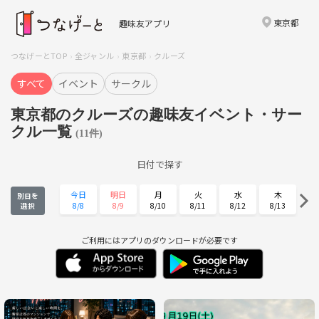
東京都
趣味友アプリ
つなげーとTOP
全ジャンル
東京都
クルーズ
すべて
イベント
サークル
東京都のクルーズの趣味友イベント・サー
クル一覧
(11件)
日付で探す
今日
明日
月
火
水
木
別日を
8/8
8/9
8/10
8/11
8/12
8/13
選択
金
土
日
月
火
水
8/14
8/15
8/16
8/17
8/18
8/19
ご利用にはアプリのダウンロードが必要です
木
金
土
日
月
火
8/20
8/21
8/22
8/23
8/24
8/25
水
木
金
土
日
月
8/26
8/27
8/28
8/29
8/30
8/31