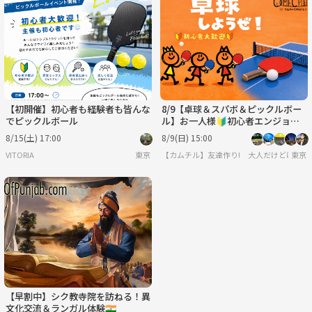
【初開催】初心者も経験者も皆んな
8/9【卓球＆スパボ＆ピックルボー
でピックルボール
ル】お一人様🔰初心者エンジョイ
会！✨＠巣鴨【第1266回】
8/15(土) 17:00
8/9(日) 15:00
VITORIA
東京
【カムチル】友達作り! 大人だけどはしゃぎ
東京
【早割中】シク教寺院を訪ねる！異
文化交流＆ランガル体験🇮🇳