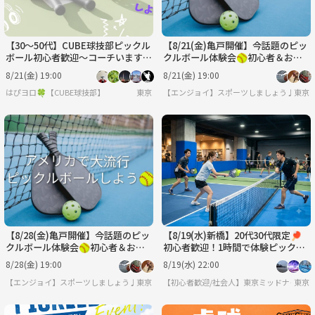
【30〜50代】CUBE球技部ピックル
【8/21(金)亀戸開催】今話題のピッ
ボール初心者歓迎～コーチいますよ
クルボール体験会🥎初心者＆おひ
～
とり歓迎！
8/21(金) 19:00
8/21(金) 19:00
はぴヨロ🍀【CUBE球技部】
東京
【エンジョイ】スポーツしましょう♪
東京
【8/28(金)亀戸開催】今話題のピッ
【8/19(水)新橋】20代30代限定🏓
クルボール体験会🥎初心者＆おひ
初心者歓迎！1時間で体験ピックル
とり歓迎！
ボール・仕事帰り貸切イベント
8/28(金) 19:00
8/19(水) 22:00
【エンジョイ】スポーツしましょう♪
東京
【初心者歓迎/社会人】東京ミッドナイトピ
東京