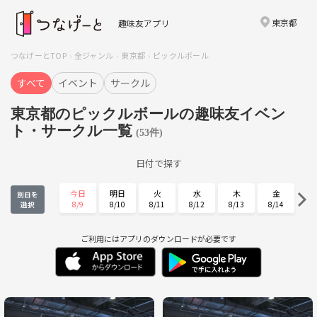
東京都
趣味友アプリ
つなげーとTOP
全ジャンル
東京都
ピックルボール
すべて
イベント
サークル
東京都のピックルボールの趣味友イベン
ト・サークル一覧
(53件)
日付で探す
今日
明日
火
水
木
金
別日を
8/9
8/10
8/11
8/12
8/13
8/14
選択
土
日
月
火
水
木
8/15
8/16
8/17
8/18
8/19
8/20
ご利用にはアプリのダウンロードが必要です
金
土
日
月
火
水
8/21
8/22
8/23
8/24
8/25
8/26
木
金
土
日
月
火
8/27
8/28
8/29
8/30
8/31
9/1