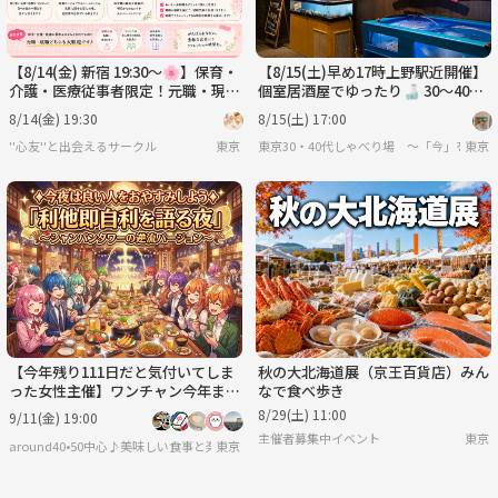
【8/14(金) 新宿 19:30～🌸】保育・
【8/15(土)早め17時上野駅近開催】
介護・医療従事者限定！元職・現職
個室居酒屋でゆったり🍶 30～40代
どちらも歓迎のほっと癒やし交流
限定！北海道グルメ満喫交流会✨
8/14(金) 19:30
8/15(土) 17:00
🍻
''心友''と出会えるサークル
東京
東京30・40代しゃべり場 ～「今」を共有
東京
【今年残り111日だと気付いてしま
秋の大北海道展（京王百貨店）みん
った女性主催】ワンチャン今年まだ
なで食べ歩き
変われる「利他即自利」初参加大歓
8/29(土) 11:00
9/11(金) 19:00
迎＆共感広がる対話会☆
主催者募集中イベント
東京
around40•50中心♪美味しい食事と楽しい会話♪＋40代50代で思うこと
東京