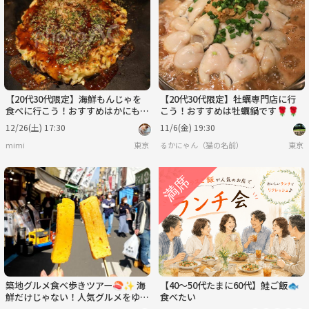
水
木
金
土
日
月
9/2
9/3
9/4
9/5
9/6
9/7
【20代30代限定】海鮮もんじゃを
【20代30代限定】牡蠣専門店に行
食べに行こう！おすすめはかにもん
こう！おすすめは牡蠣鍋です🌹🌹
じゃ🍎🍎
12/26(土) 17:30
11/6(金) 19:30
mimi
東京
るかにゃん（猫の名前）
東京
築地グルメ食べ歩きツアー🍣✨ 海
【40〜50代たまに60代】鮭ご飯🐟️
鮮だけじゃない！人気グルメをゆる
食べたい
っと満喫