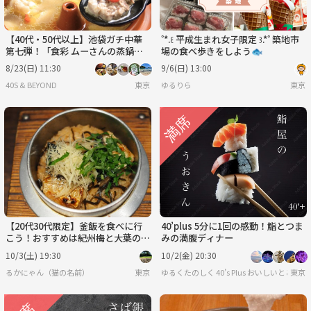
【40代・50代以上】池袋ガチ中華
˚*.꒰ 平成生まれ女子限定 ꒱.*˚ 築地市
第七弾！「食彩 ムーさんの蒸鍋
場の食べ歩きをしよう🐟
館」！
8/23(日) 11:30
9/6(日) 13:00
40S & BEYOND
東京
ゆるりら
東京
【20代30代限定】釜飯を食べに行
40’plus 5分に1回の感動！鮨とつま
こう！おすすめは紀州梅と大葉の
みの満腹ディナー
蛸釜めしです🐽🐽
10/3(土) 19:30
10/2(金) 20:30
るかにゃん（猫の名前）
東京
ゆるくたのしく 40’s Plus お
東京