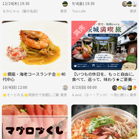
みかんレモンサワーです😺😺😺
12/24(木) 19:30
9/4(金) 19:30
るかにゃん（猫の名前）
東京
Too cafe
東京
🌟銀座・海老コースランチ会🌟40
【いつもの休日を、もっと自由に。
代中心
食べて、巡って、味わう★ご褒美ド
ライブツアー🚘️】
10/4(日) 12:00
8/23(日) 08:00
🌟そーとれる🌟同世代で気軽にご飯会
東京
A and.（エー・アンド） 〜次に続くのは
東京