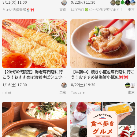
8/11(火) 11:00
9/22(火) 11:30
ちょい活倶楽部🍨🎀
東京
はぴヨロ🍀40〜50代で遊びます♪
東京
【20代30代限定】海老専門店に行
【早割中】焼き小籠包専門店に行こ
こう！おすすめは海老ゆばシュウマ
う！おすすめは海鮮小籠包🎀🎀
イです🐽🐽
1/16(土) 17:30
8/22(土) 19:30
mimi
東京
Too cafe
東京