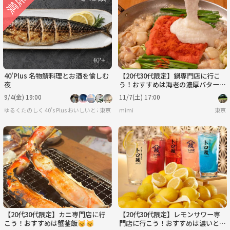
40'Plus 名物鯖料理とお酒を愉しむ
【20代30代限定】鍋専門店に行こ
夜
う！おすすめは海老の濃厚バター味
噌鍋🌸🌸
9/4(金) 19:00
11/7(土) 17:00
ゆるくたのしく 40’s Plus おいしいとここちよい時間を
東京
mimi
東京
【20代30代限定】カニ専門店に行
【20代30代限定】レモンサワー専
こう！おすすめは蟹釜飯😽😽
門店に行こう！おすすめは濃いとろ