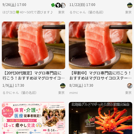
です🐽🐽
9/26(土) 17:00
11/22(日) 17:00
はぴヨロ🍀40〜50代で遊びます♪
東京
るかにゃん（猫の名前）
東京
【20代30代限定】マグロ専門店に
【早割中】マグロ専門店に行こう！
行こう！おすすめはマグロサイコロ
おすすめはマグロサイコロステーキ
ステーキ🌷🌷
🌷🌷
1/9(土) 17:30
8/28(土) 17:30
るかにゃん（猫の名前）
東京
mimi
東京