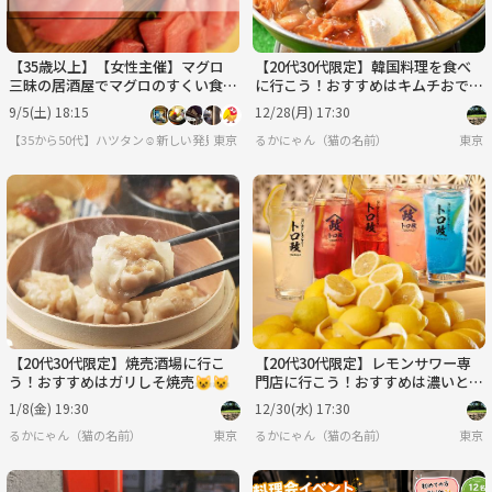
【35歳以上】【女性主催】マグロ
【20代30代限定】韓国料理を食べ
三昧の居酒屋でマグロのすくい食い
に行こう！おすすめはキムチおでん
を体験する会【中野】
鍋😺😺
9/5(土) 18:15
12/28(月) 17:30
【35から50代】ハツタン☺️新しい発見探索コミュ
東京
るかにゃん（猫の名前）
東京
【20代30代限定】焼売酒場に行こ
【20代30代限定】レモンサワー専
う！おすすめはガリしそ焼売😺😺
門店に行こう！おすすめは濃いとろ
みかんレモンサワーです😺😺😺
1/8(金) 19:30
12/30(水) 17:30
るかにゃん（猫の名前）
東京
るかにゃん（猫の名前）
東京