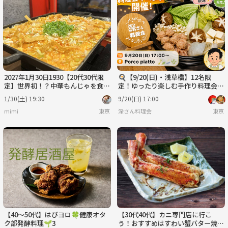
2027年1月30日1930【20代30代限
🍳【9/20(日)・浅草橋】12名限
定】世界初！？中華もんじゃを食べ
定！ゆったり楽しむ手作り料理会
に行こう🐱🐱
🍴
1/30(土) 19:30
9/20(日) 17:00
mimi
東京
深さん料理会
東京
【40〜50代】はぴヨロ🍀健康オタ
【30代40代】カニ専門店に行こ
ク部発酵料理🌱3
う！おすすめはすわい蟹バター焼き