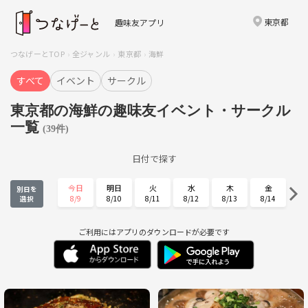
東京都
趣味友アプリ
つなげーとTOP
全ジャンル
東京都
海鮮
すべて
イベント
サークル
東京都の海鮮の趣味友イベント・サークル
一覧
(39件)
日付で探す
今日
明日
火
水
木
金
別日を
8/9
8/10
8/11
8/12
8/13
8/14
選択
土
日
月
火
水
木
8/15
8/16
8/17
8/18
8/19
8/20
ご利用にはアプリのダウンロードが必要です
金
土
日
月
火
水
8/21
8/22
8/23
8/24
8/25
8/26
木
金
土
日
月
火
8/27
8/28
8/29
8/30
8/31
9/1