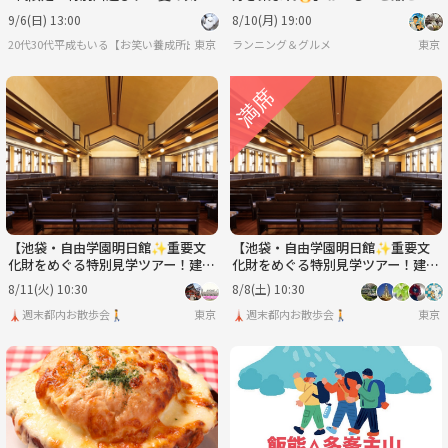
を満喫しよう
フレッシュ体験！20代30代限定ラ
9/6(日) 13:00
8/10(月) 19:00
ンイベント
20代30代平成もいる【お笑い養成所出身】参加しやすさ重視&しゃべりたい😊⭐️行きた
東京
ランニング＆グルメ
東京
【池袋・自由学園明日館✨重要文
【池袋・自由学園明日館✨重要文
化財をめぐる特別見学ツアー！建築
化財をめぐる特別見学ツアー！建築
好き歓迎／
好き歓迎／
8/11(火) 10:30
8/8(土) 10:30
🗼週末都内お散歩会🚶
東京
🗼週末都内お散歩会🚶
東京