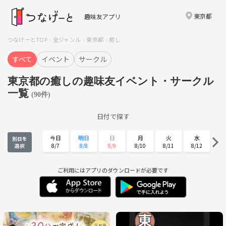
東京都
趣味友アプリ
つなげーとTOP
全ジャンル
東京都
癒し
すべて
イベント
サークル
東京都の癒しの趣味友イベント・サークル
一覧
(90件)
日付で探す
今日
明日
日
月
火
水
別日を
8/7
8/8
8/9
8/10
8/11
8/12
選択
木
金
土
日
月
火
8/13
8/14
8/15
8/16
8/17
8/18
ご利用にはアプリのダウンロードが必要です
水
木
金
土
日
月
8/19
8/20
8/21
8/22
8/23
8/24
火
水
木
金
土
日
8/25
8/26
8/27
8/28
8/29
8/30