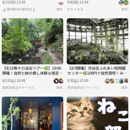
8/23(日) 13:30
9/6(日) 13:30
🗼週末都内お散歩会🚶
東京
おちゃまる
東京
【8/15等々力渓谷ツアー🌿】10:00
【8/8開催】渋谷区ふれあい植物園
開催！自然と緑の癒し体験＆限定少
センター🌿100円で自然満喫！みん
人数ゆったり散策☀️
なで楽しむ夏限定・緑の癒やし体験
8/15(土) 10:00
8/8(土) 15:00
✨
東京自然巡りサークル
東京
東京自然巡りサークル
東京