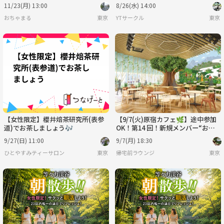
1人参加歓迎！】
11/23(月) 13:00
8/26(水) 14:00
おちゃまる
東京
YTサークル
東京
【女性限定】櫻井焙茶研究所(表参
【9/7(火)原宿カフェ🌿】途中参加
道)でお茶しましょう🎶
OK！第14 回！新規メンバー“お迎
え”お茶会・初参加＆おひとり様大
9/27(日) 11:00
9/7(月) 18:30
歓迎☕️✨
ひとやすみティーサロン
東京
帰宅前ラウンジ
東京