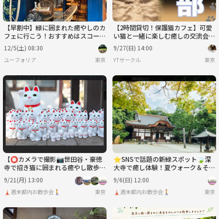
【早割中】緑に囲まれた癒やしのカ
【2時間貸切！保護猫カフェ】可愛
フェに行こう！おすすめはスコーン
い猫と一緒に楽しむ癒しの交流会
です🌸🌸
✨ 猫のおやつタイムあり！【ドリ
12/5(土) 08:30
9/27(日) 14:00
ンク付】
ユーフォリア
東京
YTサークル
東京
【⭕️カメラで撮影📷世田谷・豪徳
⭐️SNSで話題の新緑スポット🍃深
寺で招き猫に囲まれる癒やし散歩と
大寺で癒し体験！夏ウォーク＆そば
商店街食べ歩き🍡🐾
イベント
9/21(月) 13:00
9/6(日) 12:00
🗼週末都内お散歩会🚶
東京
🗼週末都内お散歩会🚶
東京