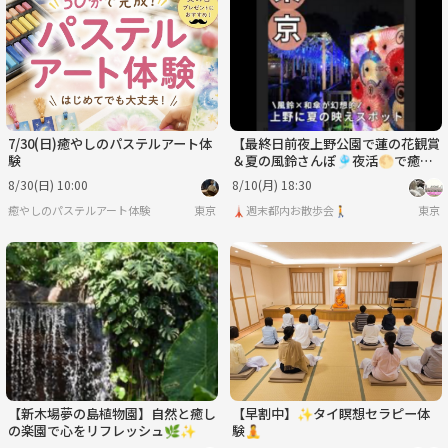
月
火
水
木
金
土
8/31
9/1
9/2
9/3
9/4
9/5
7/30(日)癒やしのパステルアート体
【最終日前夜上野公園で蓮の花観賞
験
＆夏の風鈴さんぽ🎐夜活🌕で癒や
しのひとときを体験！
8/30(日) 10:00
8/10(月) 18:30
癒やしのパステルアート体験
東京
🗼週末都内お散歩会🚶
東京
【新木場夢の島植物園】自然と癒し
【早割中】✨タイ瞑想セラピー体
の楽園で心をリフレッシュ🌿✨
験🧘