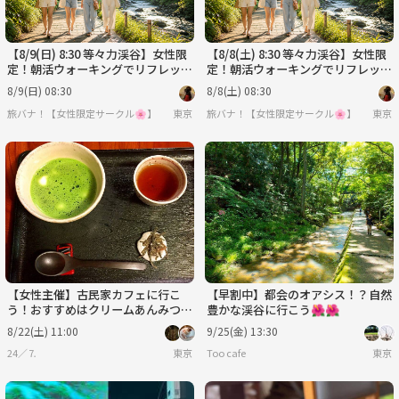
【8/9(日) 8:30 等々力渓谷】女性限
【8/8(土) 8:30 等々力渓谷】女性限
定！朝活ウォーキングでリフレッシ
定！朝活ウォーキングでリフレッシ
ュ！趣味友&散歩仲間作りたい人集
ュ！趣味友&散歩仲間作りたい人集
8/9(日) 08:30
8/8(土) 08:30
まれ☀️🌿
まれ☀️🌿
旅バナ！【女性限定サークル🌸】
東京
旅バナ！【女性限定サークル🌸】
東京
【女性主催】古民家カフェに行こ
【早割中】都会のオアシス！？自然
う！おすすめはクリームあんみつ
豊かな渓谷に行こう🌺🌺
🐽🌸🌺
8/22(土) 11:00
9/25(金) 13:30
24／⒎
東京
Too cafe
東京