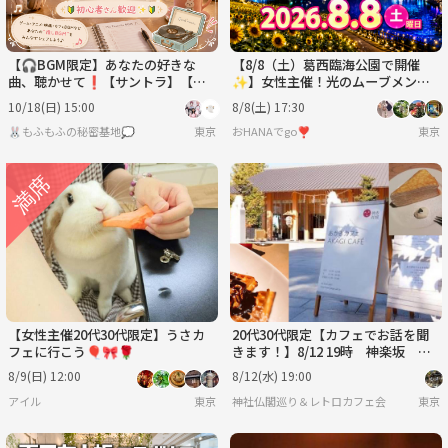
【🎧BGM限定】あなたの好きな
【8/8（土）葛西臨海公園で開催
曲、聴かせて❗️【サントラ】【池
✨】女性主催！光のムーブメント
袋】【🤗初心者さん歓迎🔰✨】
＆ナイト水族園体験でリフレッシュ
10/18(日) 15:00
8/8(土) 17:30
夕涼みイベント🌊限定開催
🐰もふもふの秘密基地💭
東京
おHANAでgo❣️
東京
【女性主催20代30代限定】うさカ
20代30代限定【カフェでお話を聞
フェに行こう🎈🎀🌹
きます！】8/12 19時 神楽坂 あ
かぎカフェ【参加費還元！】
8/9(日) 12:00
8/12(水) 19:00
アイル
東京
神社仏閣巡り＆レトロカフェ会
東京