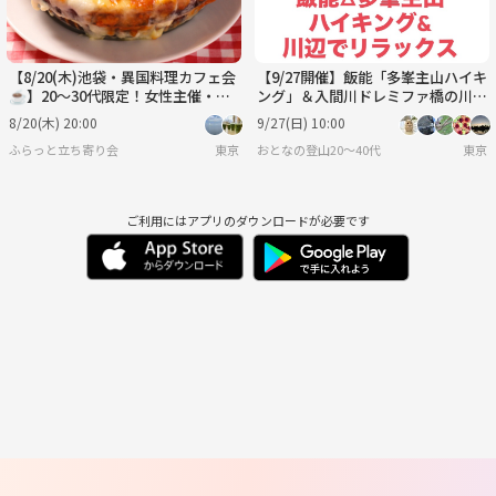
【8/20(木)池袋・異国料理カフェ会
【9/27開催】飯能「多峯主山ハイキ
☕️】20～30代限定！女性主催・少
ング」＆入間川ドレミファ橋の川辺
人数で楽しむスペシャルナイト🌃
リラックス体験！🌿✨
8/20(木) 20:00
9/27(日) 10:00
ふらっと立ち寄り会
東京
おとなの登山20〜40代
東京
ご利用にはアプリのダウンロードが必要です