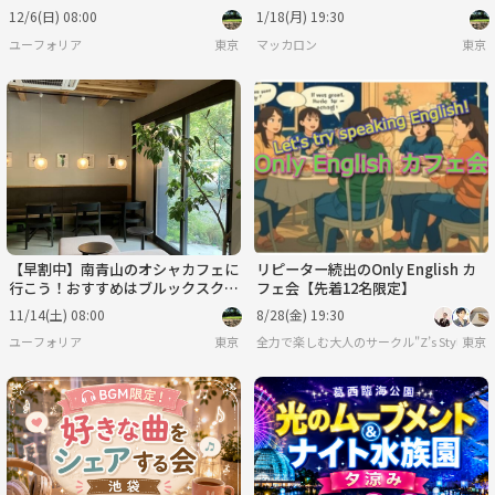
レート🐽🐽
12/6(日) 08:00
1/18(月) 19:30
ユーフォリア
東京
マッカロン
東京
【早割中】南青山のオシャカフェに
リピーター続出のOnly English カ
行こう！おすすめはブルックスクラ
フェ会【先着12名限定】
ブサンドです🐣🐣
11/14(土) 08:00
8/28(金) 19:30
ユーフォリア
東京
全力で楽しむ大人のサークル"Z’s Style"
東京