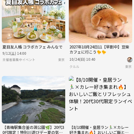
夏目友人帳 コラボカフェ みんなで
2027年10月24日11【早割中】豆柴
カフェに行こう🐤🐤
9/12(土) 14:00
10/24(日) 10:40
主催者募集中イベント
東京
クルル
東京
【青梅駅集合釜の淵公園🌿】20代3
【8/10開催・皇居ラン🏃‍♂️×カレー
0代限定！特別川遊びデー夏の気分
好き集まれ🔥】おいしいご飯とリ