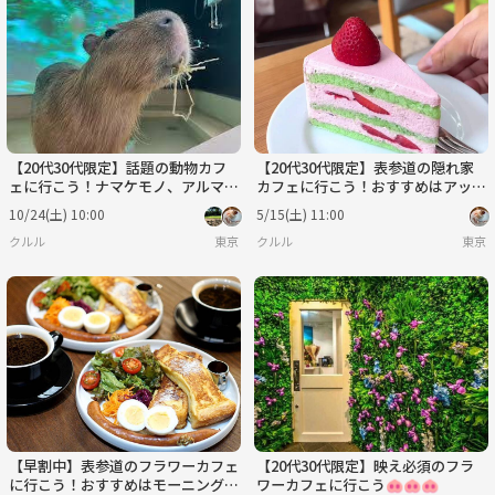
【20代30代限定】話題の動物カフ
【20代30代限定】表参道の隠れ家
ェに行こう！ナマケモノ、アルマジ
カフェに行こう！おすすめはアップ
ロがいます😺😺
ルチーズケーキ🎀🎀
10/24(土) 10:00
5/15(土) 11:00
クルル
東京
クルル
東京
【早割中】表参道のフラワーカフェ
【20代30代限定】映え必須のフラ
に行こう！おすすめはモーニングプ
ワーカフェに行こう🐽🐽🐽