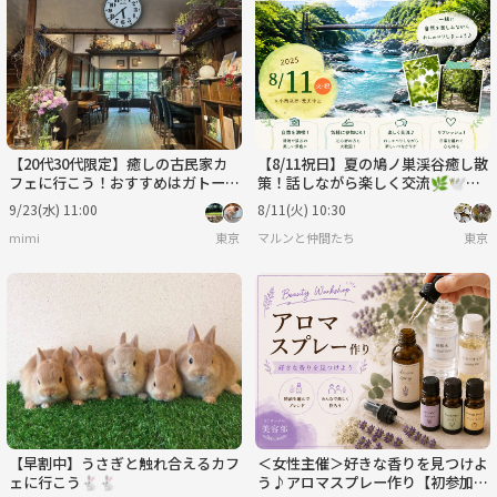
【20代30代限定】癒しの古民家カ
【8/11祝日】夏の鳩ノ巣渓谷癒し散
フェに行こう！おすすめはガトーシ
策！話しながら楽しく交流🌿🕊️新
ョコラです😽😽
規大歓迎✨
9/23(水) 11:00
8/11(火) 10:30
mimi
東京
マルンと仲間たち
東京
【早割中】うさぎと触れ合えるカフ
＜女性主催＞好きな香りを見つけよ
ェに行こう🐇🐇
う♪アロマスプレー作り【初参加・