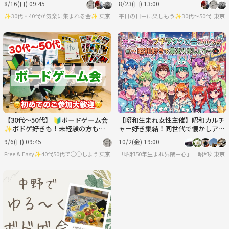
8/16(日) 09:45
8/23(日) 13:00
✨30代・40代が気楽に集まれる会✨
東京
平日の日中に楽しもう✨30代〜50代（た
東京
【30代〜50代】 🔰ボードゲーム会
【昭和生まれ女性主催】昭和カルチ
✨ボドゲ好きも！未経験の方も！
ャー好き集結！同世代で懐かしアイ
難しいルールは一切なし🙆‍♀️
ドル＆レトロなお話などして過ごす
9/6(日) 09:45
10/2(金) 19:00
会☆
Free & Easy✨40代50代で◯◯しようの会✨
東京
「昭和50年生まれ界隈中心」 昭和好きヲ
東京