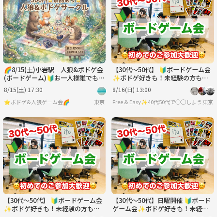
日
月
火
水
木
金
8/30
8/31
9/1
9/2
9/3
9/4
🌈8/15(土)小岩駅 人狼&ボドゲ会
【30代〜50代】 🔰ボードゲーム会
(ボードゲーム)🔰お一人様誰でも大
✨ボドゲ好きも！未経験の方も！
歓迎⭐️⭐️途中参加・途中退室OK
難しいルールは一切なし🙆‍♀️
8/15(土) 17:30
8/16(日) 13:00
⭐️ボドゲ&人狼ゲーム会🌈
東京
Free & Easy✨40代50代で◯◯しようの会
東京
【30代〜50代】 🔰ボードゲーム会
【30代〜50代】日曜開催 🔰ボード
✨ボドゲ好きも！未経験の方も！
ゲーム会✨ボドゲ好きも！未経験
難しいルールは一切なし🙆‍♀️
の方も！難しいルールなし🙆‍♀️