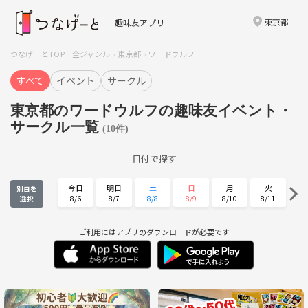
東京都
趣味友アプリ
つなげーとTOP
全ジャンル
東京都
ワードウルフ
すべて
イベント
サークル
東京都のワードウルフの趣味友イベント・
サークル一覧
(10件)
日付で探す
今日
明日
土
日
月
火
別日を
8/6
8/7
8/8
8/9
8/10
8/11
選択
水
木
金
土
日
月
8/12
8/13
8/14
8/15
8/16
8/17
ご利用にはアプリのダウンロードが必要です
火
水
木
金
土
日
8/18
8/19
8/20
8/21
8/22
8/23
月
火
水
木
金
土
8/24
8/25
8/26
8/27
8/28
8/29