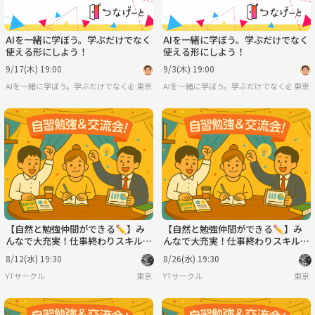
AIを一緒に学ぼう。学ぶだけでなく
AIを一緒に学ぼう。学ぶだけでなく
使える形にしよう！
使える形にしよう！
9/17(木) 19:00
9/3(木) 19:00
AIを一緒に学ぼう。学ぶだけでなく必ず実際に使える形にする会
東京
AIを一緒に学ぼう。学ぶだけでなく必ず実
東京
【自然と勉強仲間ができる✏️】み
【自然と勉強仲間ができる✏️】み
んなで大充実！仕事終わりスキルア
んなで大充実！仕事終わりスキルア
ップ会！💻※IT関係者以外も大歓
ップ会！💻※IT関係者以外も大歓
8/12(水) 19:30
8/26(水) 19:30
迎！🔰
迎！🔰
YTサークル
東京
YTサークル
東京