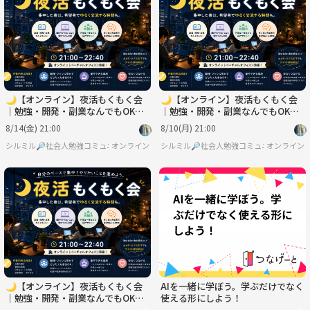
水
木
金
土
日
月
9/2
9/3
9/4
9/5
9/6
9/7
🌙【オンライン】夜活もくもく会
🌙【オンライン】夜活もくもく会
｜勉強・開発・副業なんでもOK！
｜勉強・開発・副業なんでもOK！
交流会あり
交流会あり
8/14(金) 21:00
8/10(月) 21:00
シルミル🔎社会人勉強コミュニティ
オンライン
シルミル🔎社会人勉強コミュニティ
オンライン
🌙【オンライン】夜活もくもく会
AIを一緒に学ぼう。学ぶだけでなく
｜勉強・開発・副業なんでもOK！
使える形にしよう！
交流会あり