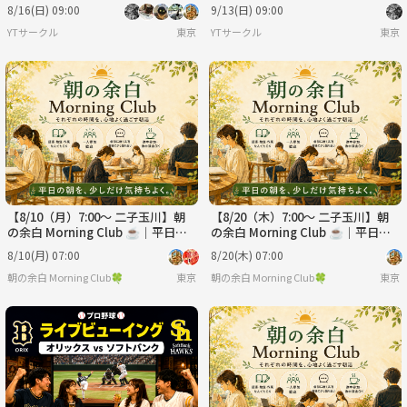
プ会！💻※IT関係者以外も大歓
プ会！💻※IT関係者以外も大歓
8/16(日) 09:00
9/13(日) 09:00
迎！🔰
迎！🔰
YTサークル
東京
YTサークル
東京
【8/10（月）7:00～ 二子玉川】朝
【8/20（木）7:00～ 二子玉川】朝
の余白 Morning Club ☕️｜平日の
の余白 Morning Club ☕️｜平日の
朝、自分の時間をつくる朝活
朝、自分の時間をつくる朝活
8/10(月) 07:00
8/20(木) 07:00
朝の余白 Morning Club🍀
東京
朝の余白 Morning Club🍀
東京