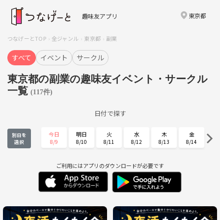
東京都
趣味友アプリ
つなげーとTOP
全ジャンル
東京都
副業
すべて
イベント
サークル
東京都の副業の趣味友イベント・サークル
一覧
(117件)
日付で探す
今日
明日
火
水
木
金
別日を
8/9
8/10
8/11
8/12
8/13
8/14
選択
土
日
月
火
水
木
8/15
8/16
8/17
8/18
8/19
8/20
ご利用にはアプリのダウンロードが必要です
金
土
日
月
火
水
8/21
8/22
8/23
8/24
8/25
8/26
木
金
土
日
月
火
8/27
8/28
8/29
8/30
8/31
9/1