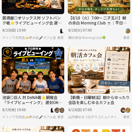
居酒屋⚾️オリックス対 ソフトバン
【8/18（火）7:00～ 二子玉川】朝
ク戦⭐ライブビューイング会 遅刻
の余白 Morning Club ☕️｜平日の
OK・お気軽1人参加✨みずほPayPa
朝、自分の時間をつくる朝活
8/23(日) 13:00
8/18(火) 07:00
yドーム✨
トリノワ交流会🍻飲み会🎤カフェ会☕️カラオケ会☕️など👨‍👩‍👧🐦
東京
朝の余白 Morning Club🍀
東京
池袋⚾️巨人 対 DeNA戦⭐観戦会
【新橋・日曜朝活】朝からゆったり
「ライブビューイング」 遅刻OK・
会話を楽しむゆるカフェ会
お気軽1人参加✨横浜スタジアム✨
8/19(水) 19:00
8/23(日) 07:00
トリノワ交流会🍻飲み会🎤カフェ会☕️カラオケ会☕️など👨‍👩‍👧🐦
東京
山手線ゆるつながりコミュニティ
東京