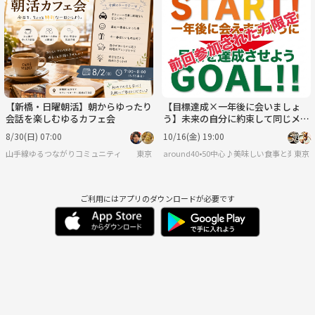
【新橋・日曜朝活】朝からゆったり
【目標達成×一年後に会いましょ
会話を楽しむゆるカフェ会
う】未来の自分に約束して同じメン
バーで再会しよう♪→再会編
8/30(日) 07:00
10/16(金) 19:00
山手線ゆるつながりコミュニティ
東京
around40•50中心♪美味しい食事と楽し
東京
ご利用にはアプリのダウンロードが必要です