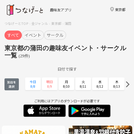
東京都
趣味友アプリ
つなげーとTOP
全ジャンル
東京都
蒲田
すべて
イベント
サークル
東京都の蒲田の趣味友イベント・サークル
一覧
(29件)
日付で探す
今日
明日
月
火
水
木
別日を
8/8
8/9
8/10
8/11
8/12
8/13
選択
金
土
日
月
火
水
8/14
8/15
8/16
8/17
8/18
8/19
ご利用にはアプリのダウンロードが必要です
木
金
土
日
月
火
8/20
8/21
8/22
8/23
8/24
8/25
水
木
金
土
日
月
8/26
8/27
8/28
8/29
8/30
8/31