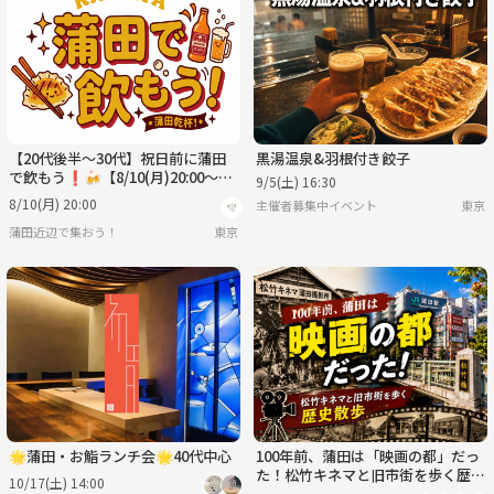
火
水
木
金
土
日
9/1
9/2
9/3
9/4
9/5
9/6
【20代後半〜30代】祝日前に蒲田
黒湯温泉&羽根付き餃子
で飲もう❗️🍻【8/10(月)20:00〜22:
9/5(土) 16:30
00】
8/10(月) 20:00
主催者募集中イベント
東京
蒲田近辺で集おう！
東京
🌟蒲田・お鮨ランチ会🌟40代中心
100年前、蒲田は「映画の都」だっ
た！松竹キネマと旧市街を歩く歴史
10/17(土) 14:00
散歩と都内唯一の屋上観覧車