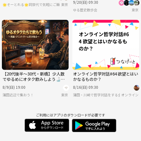
9/20(日) 09:30
🌟そーとれる🌟同世代で気軽にご飯会
東京
ゆる歴史散歩会
東京
【20代後半〜30代・新橋】少人数
オンライン哲学対話#64 欲望とはい
でゆるめにオタク飲みしよう🍶
かなるものか？
【8/9(日)19:00〜21:00】
8/9(日) 19:00
8/16(日) 09:30
蒲田近辺で集おう！
東京
蒲田・川崎で哲学対話をする会
オンライン
ご利用にはアプリのダウンロードが必要です