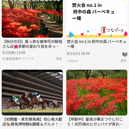
水
木
金
土
日
月
9/2
9/3
9/4
9/5
9/6
9/7
【秋分の日】真っ赤な彼岸花の絨毯
焚火会 no.1 in 府中の森 バーベキュ
さんぽ🌺季節の変わり目をゆっく
ー場
り歩く
9/23(水) 13:00
8/11(火) 18:30
主催者募集中イベント
東京
-calma-
東京
【初開催・東京競馬場】初心者大歓
【早割中】曼珠沙華まつりに行こ
迎🏇競馬博物館&観戦＆グルメ！競
う！30万株のヒガンバナが見れち
馬場を楽しもう🐎
ゃいます🎀🎀🎀