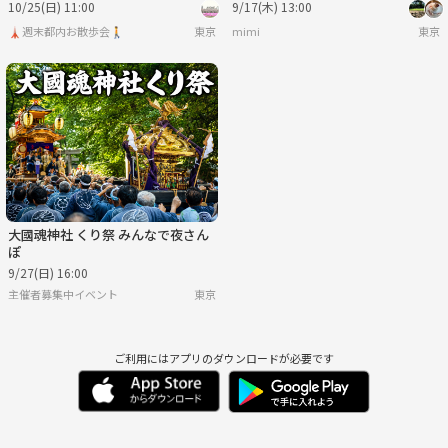
10/25(日) 11:00
9/17(木) 13:00
🗼週末都内お散歩会🚶
東京
mimi
東京
大國魂神社 くり祭 みんなで夜さん
ぽ
9/27(日) 16:00
主催者募集中イベント
東京
ご利用にはアプリのダウンロードが必要です