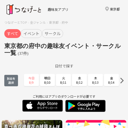
東京都
趣味友アプリ
つなげーとTOP
全ジャンル
東京都
府中
すべて
イベント
サークル
東京都の府中の趣味友イベント・サークル
一覧
(37件)
日付で探す
今日
明日
火
水
木
金
別日を
8/9
8/10
8/11
8/12
8/13
8/14
選択
土
日
月
火
水
木
8/15
8/16
8/17
8/18
8/19
8/20
ご利用にはアプリのダウンロードが必要です
金
土
日
月
火
水
8/21
8/22
8/23
8/24
8/25
8/26
木
金
土
日
月
火
8/27
8/28
8/29
8/30
8/31
9/1