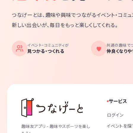
つなげーとは、趣味や興味でつながるイベント・コミュ
新しい出会いが、毎日をもっと楽しくしてくれる。
イベント・コミュニティが
共通の趣味で
見つかる・つくれる
仲良くなりや
サービス
ログイン
イベントを探
趣味友アプリ - 趣味やスポーツを楽し