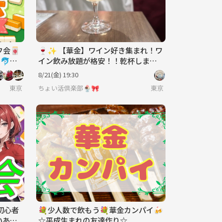
会🀄
🍷✨ 【華金】ワイン好き集まれ！ワ
🐬友
イン飲み放題が格安！！乾杯しませ
ーズ
んか？ ✨🍷
8/21(金) 19:30
東京
ちょい活倶楽部🍨🎀
東京
 初心者
💐少人数で飲もう💐華金カンパイ🍻
いあい
☆平成生まれの友達作り☆