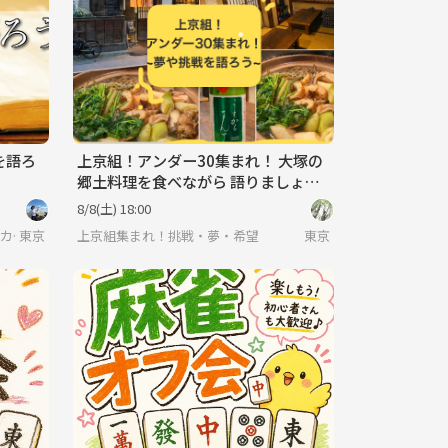
を語ろ
上京組！アンダー30集まれ！ 大塚の
郷土料理を食べながら 語りましょ
う。
8/8(土) 18:00
カケを大切に
東京
上京組集まれ！挑戦・夢・希望
東京