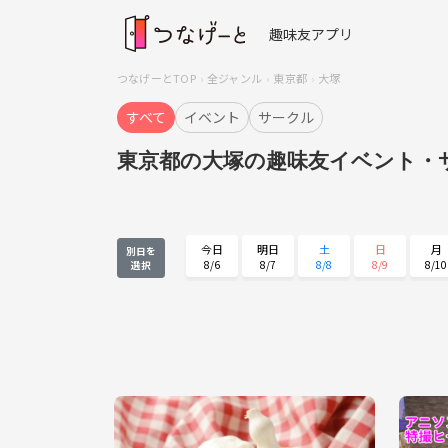
趣味友アプリ
つなげーとTOP
全ジャンル
東京都
大塚
すべて
イベント
サークル
東京都の大塚の趣味友イベント・
今日
明日
土
日
月
別日を
8/6
8/7
8/8
8/9
8/10
選択
月
火
水
木
金
8/24
8/25
8/26
8/27
8/28