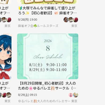
り上が
🔰大塚でみんなで麻雀して盛り上が
雀オフ会
ろう✨【初心者歓迎】🐖 麻雀オフ会
🐬友達作り✨ルールスターズ
9/28(月) 19:00
東京
麻雀オフ会☘️ルールスターズ
東京
り上が
【8月29日開催_初心者歓迎】大人の
雀オフ会
ための🌸ゆるバレエ🩰サークル（東
京／大塚)
8/29(土) 09:15
東京
ゆるバレエ🩰大人のためのバレエサークル
東京