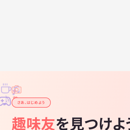
♫
✧
✦
✦
♪
✧
さあ、はじめよう
趣味友
を見つけよ