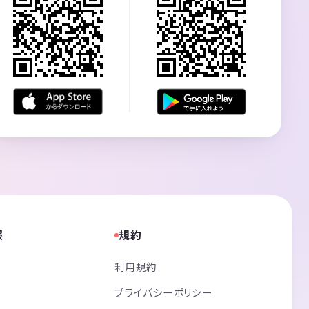
報
規約
利用規約
プライバシーポリシー