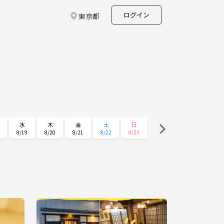
ログイン
東京都
水
木
金
土
日
8/19
8/20
8/21
8/22
8/23