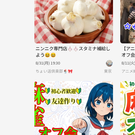
ニンニク専門店🧄🧄スタミナ補給し
【アニ
よう😆😆
オフ会
催）
8/31(月) 19:30
8/11(火)
ちょい活倶楽部🍨🎀
東京
アニメ