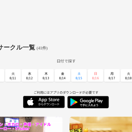
サークル一覧
(41件)
日付で探す
火
水
木
金
土
日
月
火
8/11
8/12
8/13
8/14
8/15
8/16
8/17
8/18
土
日
月
火
水
木
金
8/29
8/30
8/31
9/1
9/2
9/3
9/4
ご利用にはアプリのダウンロードが必要です