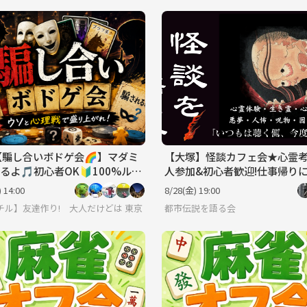
5【騙し合いボドゲ会🌈】マダミ
【大塚】怪談カフェ会★心霊考
るよ🎵初心者OK🔰100%ルー
人参加&初心者歓迎!仕事帰り
します✨＠大塚【第1278回】
ッとする楽しいご縁を♪
 14:00
8/28(金) 19:00
バックチルドレン～ 【累計参加者16000人以上！】
チル】友達作り! 大人だけどはしゃぎたい ～カムバックチルドレン～ 【累計
東京
都市伝説を語る会