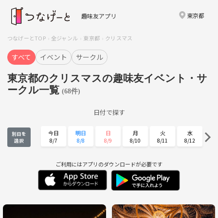
東京都
趣味友アプリ
つなげーとTOP
全ジャンル
東京都
クリスマス
すべて
イベント
サークル
東京都のクリスマスの趣味友イベント・サ
ークル一覧
(68件)
日付で探す
今日
明日
日
月
火
水
別日を
8/7
8/8
8/9
8/10
8/11
8/12
選択
木
金
土
日
月
火
8/13
8/14
8/15
8/16
8/17
8/18
ご利用にはアプリのダウンロードが必要です
水
木
金
土
日
月
8/19
8/20
8/21
8/22
8/23
8/24
火
水
木
金
土
日
8/25
8/26
8/27
8/28
8/29
8/30