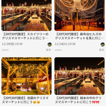
月
火
水
木
金
土
8/31
9/1
9/2
9/3
9/4
9/5
【20代30代限定】スカイツリーの
【20代30代限定】麻布台ヒルズの
クリスマスマーケットに行こう🍰
クリスマスマーケットを見に行こう
🍰
🌻🌻
11/29(日) 19:30
11/24(火) 19:30
mimi
東京
mimi
東京
【20代30代限定】池袋のクリスマ
【20代30代限定】絵本の中のクリ
スマーケットに行こう😽😽
スマスマーケットに行こう🎀🎀