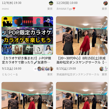
＆トマト鍋とピザで山ご飯交流会
12/9(水) 19:30
12/20(日) 10:00
🍕
mimi
東京
おHANAでgo❣️
東京
【カラオケ好き集まれ‼️】J-POP限
【20〜30代中心】8月15日(土)京成
定カラオケで歌ったり🎤友達作り
高砂社交ダンスヤングサークル【初
✨️【20代30代】【新規大歓迎🎤】
心者🔰歓迎】
9/12(土) 16:00
8/15(土) 19:00
ともつくーる
東京
京成高砂社交ダンスヤングサークル『HSDC
東京