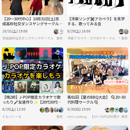
【20〜30代中心】10月31日(土)京
【洋楽ソング✖️アカペラ】を見学
成高砂社交ダンスヤングサークル
する、歌ってみる会
【初心者🔰歓迎】
10/31(土) 19:00
8/29(土) 16:00
京成高砂社交ダンスヤングサークル『HSDC』🔰
東京
洋楽アカペラ・カラオケサークル ペリー
東京
【残2枠】J-POP限定カラオケで歌
第61回【夏のBBQ大会】 🍳20~30
ったり🎤友達作り✨️【20代30代限
代料理サークル🍳
定】【新規大歓迎🐤】
8/29(土) 12:00
8/30(日) 19:00
ともつくーる
東京
mm cooking 【20～30代の料理サークル
東京