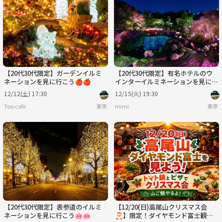
【20代30代限定】ガーデンイルミ
【20代30代限定】有名ホテルのウ
ネーションを見に行こう🍎🍎
インターイルミネーションを見に行
こう🌹🌹
12/12(土) 17:30
12/15(火) 19:30
Too cafe
東京
mimi
東京
【20代30代限定】表参道のイルミ
【12/20(日)高尾山クリスマス会
ネーションを見に行こう🐽🐽
🎅】限定！ダイヤモンド富士観賞