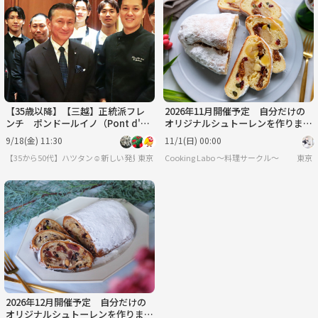
【35歳以降】【三越】正統派フレ
2026年11月開催予定 自分だけの
ンチ ポンドールイノ（Pont d'Or
オリジナルシュトーレンを作りまし
Inno）で至極のランチ会【女性主
ょう！
9/18(金) 11:30
11/1(日) 00:00
催】
【35から50代】ハツタン☺️新しい発見探索コミュ
東京
Cooking Labo ～料理サークル～
東京
2026年12月開催予定 自分だけの
オリジナルシュトーレンを作りまし