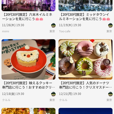
【20代30代限定】六本木イルミネ
【20代30代限定】ミッドタウンイ
ーションを見に行こう🐽🐽
ルミネーションを見に行こう🐽🐽
11/26(木) 19:30
11/19(木) 19:30
mimi
東京
Too cafe
東京
【20代30代限定】映えるクッキー
【20代30代限定】人気のドーナツ
専門店に行こう！おすすめはクリス
専門店に行こう！クリスマスドーナ
マス限定スイーツです🌺🌸
ツがおすすめです🦊🦊
12/18(金) 19:30
12/21(月) 19:30
クルル
東京
クルル
東京