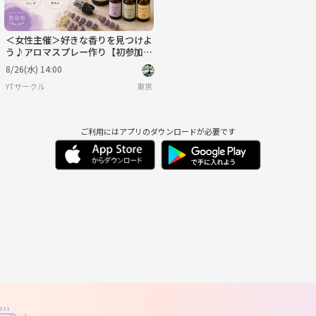
＜女性主催＞好きな香りを見つけよ
う♪アロマスプレー作り【初参加・
1人参加歓迎！】
8/26(水) 14:00
YTサークル
東京
ご利用にはアプリのダウンロードが必要です