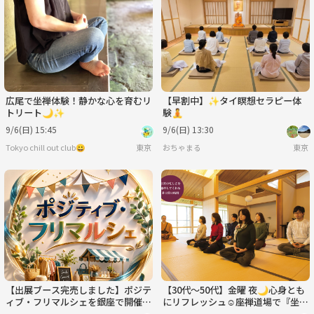
火
水
木
金
土
日
9/1
9/2
9/3
9/4
9/5
9/6
広尾で坐禅体験！静かな心を育むリ
【早割中】✨タイ瞑想セラピー体
トリート🌙✨
験🧘
9/6(日) 15:45
9/6(日) 13:30
Tokyo chill out club😀
東京
おちゃまる
東京
【出展ブース完売しました】ポジテ
【30代〜50代】金曜 夜🌙心身とも
ィブ・フリマルシェを銀座で開催し
にリフレッシュ☺️座禅道場で『坐
ます!!
禅』を体験しよう🧘‍♀️✨