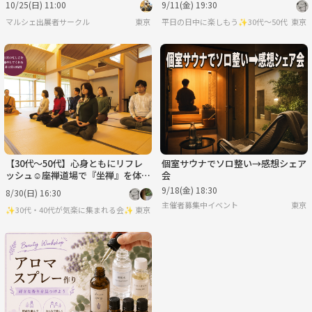
10/25(日) 11:00
9/11(金) 19:30
マルシェ出展者サークル
東京
平日の日中に楽しもう✨30代〜50代（た
東京
【30代〜50代】心身ともにリフレ
個室サウナでソロ整い→感想シェア
ッシュ☺️座禅道場で『坐禅』を体験
会
しよう🧘‍♀️✨
9/18(金) 18:30
8/30(日) 16:30
主催者募集中イベント
東京
✨30代・40代が気楽に集まれる会✨
東京