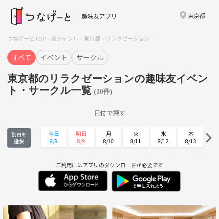
東京都
趣味友アプリ
つなげーとTOP
全ジャンル
東京都
リラクゼーション
すべて
イベント
サークル
東京都のリラクゼーションの趣味友イベン
ト・サークル一覧
(10件)
日付で探す
今日
明日
月
火
水
木
別日を
8/8
8/9
8/10
8/11
8/12
8/13
選択
金
土
日
月
火
水
8/14
8/15
8/16
8/17
8/18
8/19
ご利用にはアプリのダウンロードが必要です
木
金
土
日
月
火
8/20
8/21
8/22
8/23
8/24
8/25
水
木
金
土
日
月
8/26
8/27
8/28
8/29
8/30
8/31