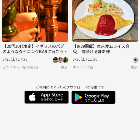
【20代30代限定】イギリスのパブ
【8/29開催】東京オムライス会
のようなダイニングBARに行こう！
🍳 喫茶げるぼあ様
おすすめはビター＆ツイステッド
8/29(土) 17:30
8/29(土) 11:30
（イギリス）🐽🐽
るかにゃん（猫の名前）
東京
オムライス会
東京
ご利用にはアプリのダウンロードが必要です