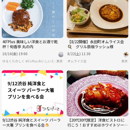
火
水
木
金
土
日
9/1
9/2
9/3
9/4
9/5
9/6
40'Plus 美味しい洋食とお酒で乾
【8/22開催】永田町オムライス会
杯！旬香亭 丸の内
🍳 グリル鉄板ラッシュ様
10/16(金) 19:00
8/22(土) 11:30
ゆるくたのしく 40’s Plus おいしいとここちよい時間を
東京
オムライス会
東京
9/12渋谷 純洋食とスイーツ パーラ
【20代30代限定】洋食ビストロに
ー大箸 プリンを食べる会🍮
行こう！おすすめはホワイトソース
のロールキャベツ🦊🦊