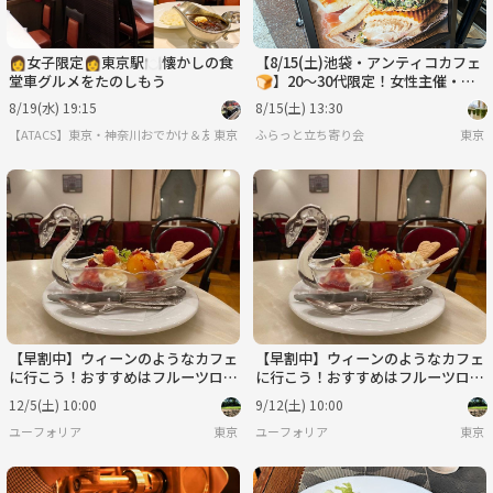
👩女子限定👩東京駅🍽️懐かしの食
【8/15(土)池袋・アンティコカフェ
堂車グルメをたのしもう
🍞】20～30代限定！女性主催・少
人数制"昼カフェ会"🌞
8/19(水) 19:15
8/15(土) 13:30
【ATACS】東京・神奈川おでかけ＆友達づくり｜20代30代中心
東京
ふらっと立ち寄り会
東京
【早割中】ウィーンのようなカフェ
【早割中】ウィーンのようなカフェ
に行こう！おすすめはフルーツロー
に行こう！おすすめはフルーツロー
ルケーキ😽😽
ルケーキ😽😽
12/5(土) 10:00
9/12(土) 10:00
ユーフォリア
東京
ユーフォリア
東京