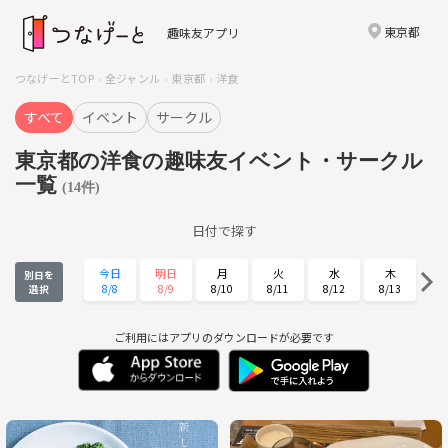
東京都
趣味友アプリ
つなげーとTOP
全ジャンル
東京都
洋食
すべて
イベント
サークル
東京都の洋食の趣味友イベント・サークル
一覧
(14件)
日付で探す
今日
明日
月
火
水
木
別日を
8/8
8/9
8/10
8/11
8/12
8/13
選択
金
土
日
月
火
水
8/14
8/15
8/16
8/17
8/18
8/19
ご利用にはアプリのダウンロードが必要です
木
金
土
日
月
火
8/20
8/21
8/22
8/23
8/24
8/25
水
木
金
土
日
月
8/26
8/27
8/28
8/29
8/30
8/31