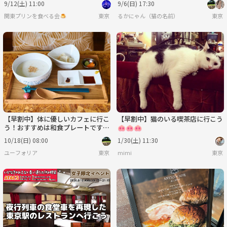
9/12(土) 11:00
9/6(日) 17:30
関東プリンを食べる会🍮
東京
るかにゃん（猫の名前）
東京
【早割中】体に優しいカフェに行こ
【早割中】猫のいる喫茶店に行こう
う！おすすめは和食プレートです
🐽🐽🐽
🦊🦊🦊
10/18(日) 08:00
1/30(土) 11:30
ユーフォリア
東京
mimi
東京