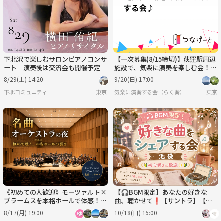
9/2
9/3
9/4
9/5
9/6
9/7
下北沢で楽しむサロンピアノコンサ
【一次募集(8/15締切)】荻窪駅周辺
ート｜演奏後は交流会も開催予定
施設で、気楽に演奏を楽しむ会！楽
器初心者も歓迎✨✨
8/29(土) 14:20
9/20(日) 17:00
下北コミュニティ
東京
気楽に演奏する会（らく奏）
東京
《初めての人歓迎》モーツァルト×
【🎧BGM限定】あなたの好きな
ブラームスを本格ホールで体感！名
曲、聴かせて❗️【サントラ】【池
曲オーケストラを聴いてみよう
袋】【🤗初心者さん歓迎🔰✨】
8/17(月) 19:00
10/18(日) 15:00