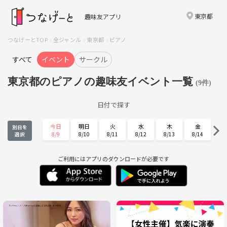
東京都
趣味友アプリ
つなげーとTOP
全ジャンル
東京都
ピアノ
すべて
イベント
サークル
東京都のピアノの趣味友イベント一覧
(9件)
日付で探す
今日
明日
火
水
木
金
別日を
8/9
8/10
8/11
8/12
8/13
8/14
選択
土
日
月
火
水
木
8/15
8/16
8/17
8/18
8/19
8/20
ご利用にはアプリのダウンロードが必要です
金
土
日
月
火
水
8/21
8/22
8/23
8/24
8/25
8/26
木
金
土
日
月
火
8/27
8/28
8/29
8/30
8/31
9/1
水
木
金
土
日
月