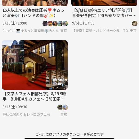
15人以上での演奏は圧巻❣️ゆるっ
【9/6(日)新宿エリア付近開催🎵】
と演奏🎶【バンドの部🎸✨️】
音楽好き限定！持ち寄り交流パーテ
ィーで新たな仲間とセッション計画
8/15(土) 19:00
9/6(日) 17:50
✨
PureFull 🎹ゆるっと演奏部🎼みんなで音を合わせる楽しさを🌿
東京
​【東京】音楽・バンドサークル TOKYO BASE
東京
【文学カフェ＆旧邸見学】8/15 9時
半 BUNDAN カフェ～旧前田家本
邸！【常連者参加費還元！】
8/15(土) 09:30
神社仏閣巡り＆レトロカフェ会
東京
ご利用にはアプリのダウンロードが必要です