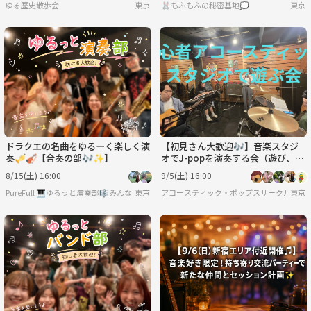
ゆる歴史散歩会
東京
🐰もふもふの秘密基地💭
東京
ドラクエの名曲をゆるーく楽しく演
【初見さん大歓迎🎶】音楽スタジ
奏🎺🎻【合奏の部🎶✨】
オでJ-popを演奏する会（遊び、ア
コースティック）初心者・ボーカル
8/15(土) 16:00
9/5(土) 16:00
歓迎
PureFull 🎹ゆるっと演奏部🎼みんなで音を合わせる楽しさを🌿
東京
アコースティック・ポップスサークル 輪
東京