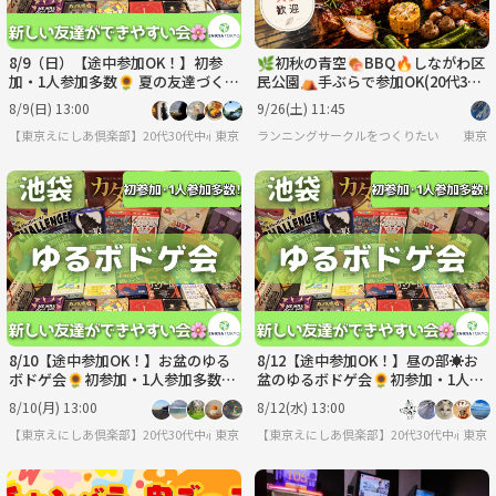
8/9（日）【途中参加OK！】初参
🌿初秋の青空🍖BBQ🔥しながわ区
加・1人参加多数🌻 夏の友達づくり
民公園⛺手ぶらで参加OK(20代30
ゆるボドゲ会🎲
代限定)
8/9(日) 13:00
9/26(土) 11:45
【東京えにしあ倶楽部】20代30代中心！社会人のための“もうひとつの居場所”
東京
ランニングサークルをつくりたい
東京
8/10【途中参加OK！】お盆のゆる
8/12【途中参加OK！】昼の部☀️お
ボドゲ会🌻初参加・1人参加多数✨
盆のゆるボドゲ会🌻初参加・1人参
夏の交流イベント♫
加多数✨夏の交流イベント♫
8/10(月) 13:00
8/12(水) 13:00
【東京えにしあ倶楽部】20代30代中心！社会人のための“もうひとつの居場所”
東京
【東京えにしあ倶楽部】20代30代中心！社
東京