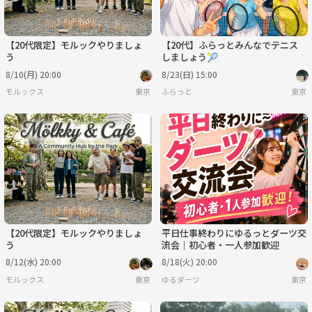
【20代限定】モルックやりましょ
【20代】ふらっとみんなでテニス
う
しましょう🎾
8/10(月) 20:00
8/23(日) 15:00
モルックス
東京
ふらっと
東京
【20代限定】モルックやりましょ
平日仕事終わりにゆるっとダーツ交
う
流会｜初心者・一人参加歓迎
8/12(水) 20:00
8/18(火) 20:00
モルックス
東京
ゆるダーツ
東京