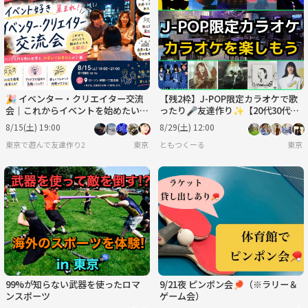
火
水
木
金
土
日
9/1
9/2
9/3
9/4
9/5
9/6
🎉 イベンター・クリエイター交流
【残2枠】J-POP限定カラオケで歌
会｜これからイベントを始めたい方
ったり🎤友達作り✨️【20代30代限
も歓迎！
定】【新規大歓迎🐤】
8/15(土) 19:00
8/29(土) 12:00
東京で遊んで友達作り2
東京
ともつくーる
東京
99%が知らない武器を使ったロマ
9/21夜 ピンポン会🏓（※ラリー＆
ンスポーツ
ゲーム会）