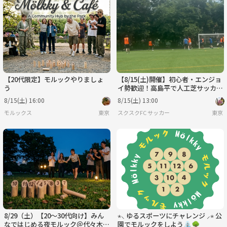
【20代限定】モルックやりましょ
【8/15(土)開催】初心者・エンジョ
う
イ勢歓迎！高島平で人工芝サッカ
ー！
8/15(土) 16:00
8/15(土) 13:00
モルックス
東京
スクスクFC サッカー
東京
8/29（土）【20～30代向け】みん
⋆⸜ ゆるスポーツにチャレンジ ⸝⋆ 公
なではじめる夜モルック＠代々木公
園でモルックをしよう⛲🌳