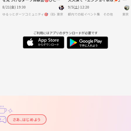
参加OK！
ーム中心のゆる交流！お一人様大歓
8/21(金) 19:30
9/5(土) 12:20
迎♪
ゆるっとダーツコミュニティ🎯（初心者歓迎）
東京
都内での総イベント集 その他
東京
ご利用にはアプリのダウンロードが必要です
✧
✦
さあ、はじめよう