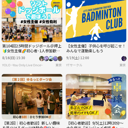
第104回2.5時間ドッジボール＠押上
【女性主催】子供心を呼び起こせ！
🔰女性主催🌈初心者･1人参加歓迎
みんなで運動楽しもう
│国際交流🉑
8/16(日) 15:30
9/19(土) 12:00
YOLO ~You Only Live Once~
東京
YTサークル
東京
【第2回｜初心者歓迎】新しい趣味
【初心者歓迎】9/5(土)12時20分〜
を見つけるダーツ体験会🎯ひとり
大久保で『エンジョイ卓球🏓』 ゲ