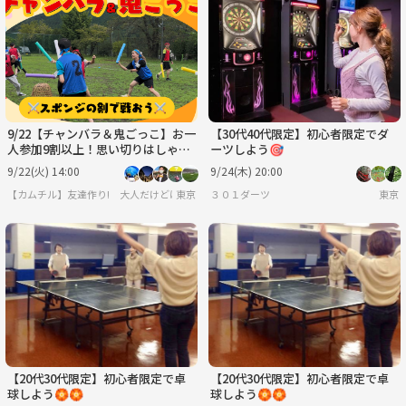
9/22【チャンバラ＆鬼ごっこ】お一
【30代40代限定】初心者限定でダ
人参加9割以上！思い切りはしゃい
ーツしよう🎯
でストレス発散！＠代々木公園【第
9/22(火) 14:00
9/24(木) 20:00
1292回】
【カムチル】友達作り! 大人だけどはしゃぎたい ～カムバックチルドレン～ 【累計参加者
東京
３０１ダーツ
東京
【20代30代限定】初心者限定で卓
【20代30代限定】初心者限定で卓
球しよう🏵️🏵️
球しよう🏵️🏵️