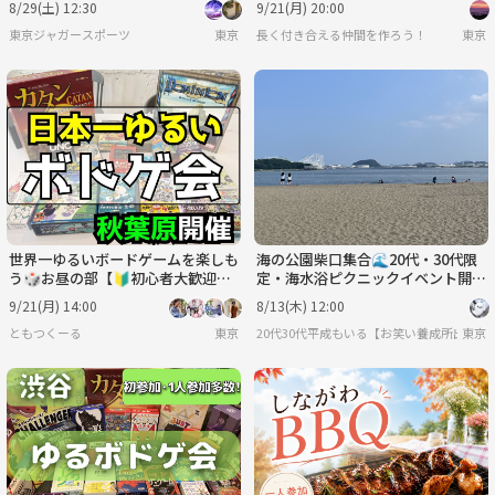
8/29(土) 12:30
9/21(月) 20:00
東京ジャガースポーツ
東京
長く付き合える仲間を作ろう！
東京
世界一ゆるいボードゲームを楽しも
海の公園柴口集合🌊20代・30代限
う🎲お昼の部【🔰初心者大歓迎】
定・海水浴ピクニックイベント開催
【ルール説明あり⭐️】【友達作
✨
9/21(月) 14:00
8/13(木) 12:00
り！】
ともつくーる
東京
20代30代平成もいる【お笑い養成所出身】
東京