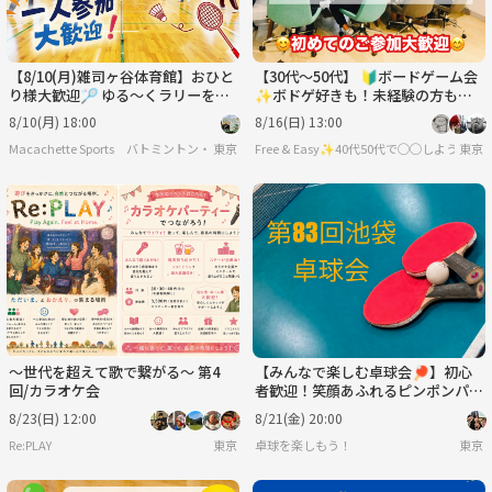
【8/10(月)雑司ヶ谷体育館】おひと
【30代〜50代】 🔰ボードゲーム会
り様大歓迎🏸 ゆる～くラリーを繋
✨ボドゲ好きも！未経験の方も！
ぐ社会人エンジョイバドミントン交
難しいルールは一切なし🙆‍♀️
8/10(月) 18:00
8/16(日) 13:00
流会✨
Macachette Sports バトミントン・フットサル
東京
Free & Easy✨40代50代で◯◯しようの会
東京
〜世代を超えて歌で繋がる〜 第4
【みんなで楽しむ卓球会🏓】初心
回/カラオケ会
者歓迎！笑顔あふれるピンポンパー
ティー
8/23(日) 12:00
8/21(金) 20:00
Re:PLAY
東京
卓球を楽しもう！
東京