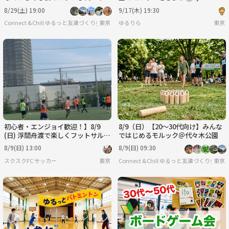
園
8/29(土) 19:00
9/17(木) 19:30
Connect &Chill ゆるっと友達づくり会
東京
ゆるりら
東京
初心者・エンジョイ歓迎！】8/9
8/9（日）【20～30代向け】みんな
(日) 浮間舟渡で楽しくフットサル！
ではじめるモルック＠代々木公園
⚽️
8/9(日) 13:00
8/9(日) 09:30
スクスクFC サッカー
東京
Connect &Chill ゆるっと友達づくり会
東京