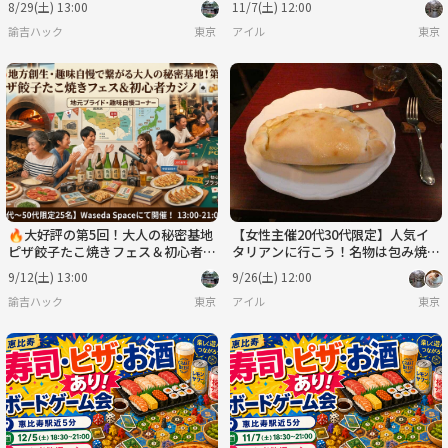
8/29(土) 13:00
11/7(土) 12:00
諭吉ハック
東京
アイル
東京
🔥大好評の第5回！大人の秘密基地
【女性主催20代30代限定】人気イ
ピザ餃子たこ焼きフェス＆初心者カ
タリアンに行こう！名物は包み焼き
ジノ🃏地方創生！地元・趣味自慢
ピッツァとプリンです〜🍞🥞🥐
9/12(土) 13:00
9/26(土) 12:00
で繋がる社交場
諭吉ハック
東京
アイル
東京