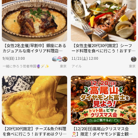
【女性2名主催/早割中】銀座にある
【女性主催20代30代限定】シーフ
カジュアルな南イタリア料理店🙈
ード料理を食べに行こう！おすすめ
🙉🙊🥂🇮🇹🌿に行こう✨✨20代30
はアクアパッツァ🍒🎈
9/6(日) 13:00
11/21(土) 12:00
代限定
一緒に作ろう若者帝国🔮🪄︎︎✨
東京
アイル
東京
【20代30代限定】チーズ&魚介料理
【12/20(日)高尾山クリスマス会
を食べに行こう！おすすめはクリー
🎅】限定！ダイヤモンド富士観賞