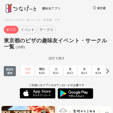
東京都
趣味友アプリ
つなげーとTOP
全ジャンル
東京都
ピザ
すべて
イベント
サークル
東京都のピザの趣味友イベント・サークル
一覧
(39件)
日付で探す
今日
明日
火
水
木
金
別日を
8/9
8/10
8/11
8/12
8/13
8/14
選択
土
日
月
火
水
木
8/15
8/16
8/17
8/18
8/19
8/20
ご利用にはアプリのダウンロードが必要です
金
土
日
月
火
水
8/21
8/22
8/23
8/24
8/25
8/26
木
金
土
日
月
火
8/27
8/28
8/29
8/30
8/31
9/1