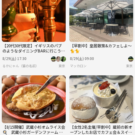
【20代30代限定】イギリスのパブ
【早割中】皇居散策&カフェしよ〜
のようなダイニングBARに行こう！
🐈🐈
おすすめはビター＆ツイステッド
8/29(土) 17:30
8/29(土) 09:00
（イギリス）🐽🐽
るかにゃん（猫の名前）
東京
マッカロン
東京
【8/15開催】武蔵小杉オムライス会
【女性2名主催/早割中】蔵前の新オ
🍳 武蔵小杉ガーデンファーム 武
ープンしたお店でカフェ会＆スイー