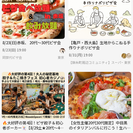
水
木
金
土
日
月
9/2
9/3
9/4
9/5
9/6
9/7
8/23(日)赤坂、 20代〜30代ピザ会
【亀戸・西大島】生地からこねる手
作りナポリピザ会
8/23(日) 19:00
8/31(月) 19:00
同世代ピザ会
東京
【錦糸町周辺コミュニティ】スーパーレト
東京
🔥大好評の第4回！ピザ餃子＆初心
【女性主催20代30代限定】中目黒
者ポーカー🃏【8/29土★20代〜40
のイタリアンバルに行こう！生ハム
代限定25名】🍻✨
ビスマルクがおすすめです🎈🌹🎀