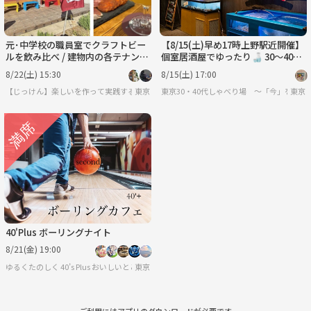
元･中学校の職員室でクラフトビー
【8/15(土)早め17時上野駅近開催】
ルを飲み比べ / 建物内の各テナント
個室居酒屋でゆったり🍶 30～40代
を探索しよう /【世田谷 8月22日
限定！北海道グルメ満喫交流会✨
8/22(土) 15:30
8/15(土) 17:00
(土)】
【じっけん】楽しいを作って実践する研究会
東京
東京30・40代しゃべり場 ～「今」を共有
東京
40'Plus ボーリングナイト
8/21(金) 19:00
ゆるくたのしく 40’s Plus おいしいとここちよい時間を
東京
ご利用にはアプリのダウンロードが必要です