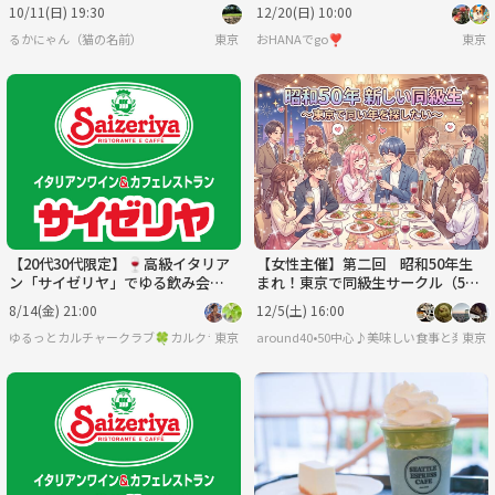
ムとチーズのオムレツ🐽🐽
＆トマト鍋とピザで山ご飯交流会
10/11(日) 19:30
12/20(日) 10:00
🍕
るかにゃん（猫の名前）
東京
おHANAでgo❣️
東京
【20代30代限定】🍷高級イタリア
【女性主催】第二回 昭和50年生
ン「サイゼリヤ」でゆる飲み会🇮🇹
まれ！東京で同級生サークル（50
🍕
年4月～51年3月生）結成イベント
8/14(金) 21:00
12/5(土) 16:00
♪新同級生♪
ゆるっとカルチャークラブ🍀カルクラ🍀
東京
around40•50中心♪美味しい食事と楽し
東京