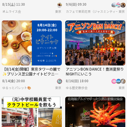
蔵小杉店様
ツ撮影会🐰🥐🍃📸💫をしよう！2
8/15(土) 11:30
9/6(日) 09:30
0代30代限定
オムライス会
東京
カフェで茉莉花茶（ジャスミンティー）🍋
東京
【8/14(金)開催】東京タワーの麓で
アニソンBON DANCE！豊洲夏祭り
✨プリンス芝公園ナイトピクニッ
NIGHTにいこう
ク！20～30代中心・夜景×芝生で
8/14(金) 20:00
8/16(日) 18:00
非日常体験🌙
ゆるっとパレット🎨
東京
ゆる歴史散歩会
東京