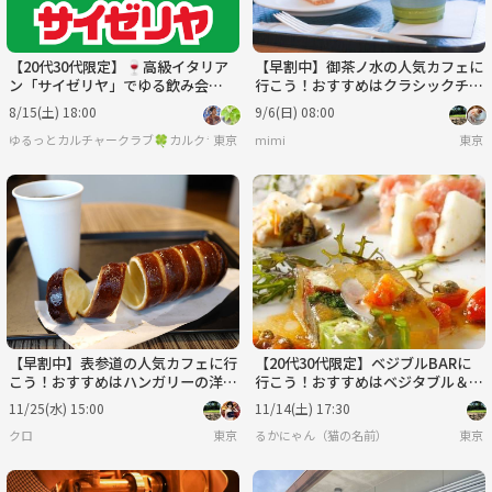
【20代30代限定】🍷高級イタリア
【早割中】御茶ノ水の人気カフェに
ン「サイゼリヤ」でゆる飲み会🇮🇹
行こう！おすすめはクラシックチョ
🍕
コレートケーキ🌸🌸🌸
8/15(土) 18:00
9/6(日) 08:00
ゆるっとカルチャークラブ🍀カルクラ🍀
東京
mimi
東京
【早割中】表参道の人気カフェに行
【20代30代限定】ベジブルBARに
こう！おすすめはハンガリーの洋菓
行こう！おすすめはベジタブル＆テ
子🦊🦊🦊
キーラのカクテル🎈🎈
11/25(水) 15:00
11/14(土) 17:30
クロ
東京
るかにゃん（猫の名前）
東京