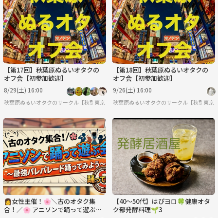
月
火
水
木
金
土
8/31
9/1
9/2
9/3
9/4
9/5
【第17回】秋葉原ぬるいオタクの
【第18回】秋葉原ぬるいオタクの
オフ会【初参加歓迎】
オフ会【初参加歓迎】
8/29(土) 16:00
9/26(土) 16:00
秋葉原ぬるいオタクのサークル【秋葉原ぬるオタオフ会】
東京
秋葉原ぬるいオタクのサークル【秋葉原ぬ
東京
👩女性主催！🌸＼古のオタク集
【40〜50代】はぴヨロ🍀健康オタ
合！／🌸 アニソンで踊って遊ぶ会
ク部発酵料理🌱3
🎵