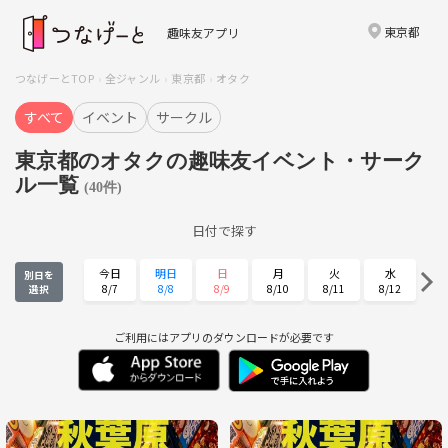
東京都
趣味友アプリ
つなげーとTOP
全ジャンル
東京都
オタク
すべて
イベント
サークル
東京都のオタクの趣味友イベント・サーク
ル一覧
(40件)
日付で探す
今日
明日
日
月
火
水
別日を
8/7
8/8
8/9
8/10
8/11
8/12
選択
木
金
土
日
月
火
8/13
8/14
8/15
8/16
8/17
8/18
ご利用にはアプリのダウンロードが必要です
水
木
金
土
日
月
8/19
8/20
8/21
8/22
8/23
8/24
火
水
木
金
土
日
8/25
8/26
8/27
8/28
8/29
8/30