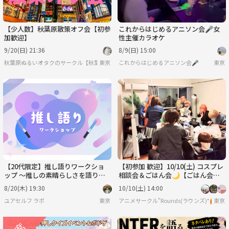
【少人数】秋葉原散策オフ会【初参
これからはじめるアニソン会🎤女
加歓迎】
性主催カラオケ
9/20(日) 21:36
8/9(日) 15:00
秋葉原ぬるいオタクのサークル【秋葉原ぬるオタオフ会】
東京
これからはじめるアニソン会🎤
東京
【20代限定】推し語りワークショ
【初参加 歓迎】10/10(土) コスプレ
ップ ～推しの素晴らしさを語りた
相談会＆ごはん会🌙【ごはん会の
いのに『やばい!』しかでてこない
み参加ok】
8/20(木) 19:30
10/10(土) 14:00
あなたへ～
ユアセルフ ラボ
東京
アニメサークル"Rounds(ラウンズ)"🙆
東京