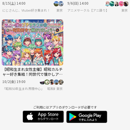
ティ～ 【アニクラ】
8/15(土) 14:00
9/6(日) 14:00
にじさんじ、Vtuber好き集まれ！
東京
アニメサークル【アニ語り】
東京
【昭和生まれ女性主催】昭和カルチ
ャー好き集結！同世代で懐かしアイ
ドル＆レトロなお話などして過ごす
10/2(金) 19:00
会☆
「昭和50年生まれ界隈中心」 昭和好きヲタクさんもしくはセンサイさん向け♪世代ギャ
東京
ご利用にはアプリのダウンロードが必要です