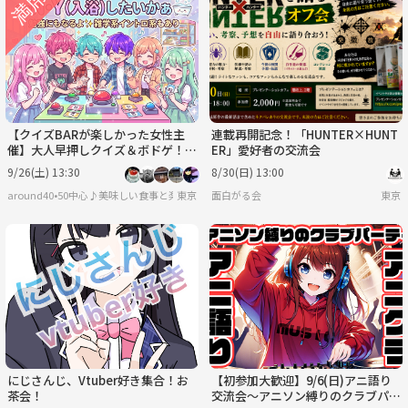
【クイズBARが楽しかった女性主
連載再開記念！「HUNTER×HUNT
催】大人早押しクイズ＆ボドゲ！社
ER」愛好者の交流会
会文学歴史芸能イントロスポーツ科
9/26(土) 13:30
8/30(日) 13:00
学等多岐にわたり出題☆
around40•50中心♪美味しい食事と楽しい会話♪＋40代50代で思うこと
東京
面白がる会
東京
にじさんじ、Vtuber好き集合！お
【初参加大歓迎】9/6(日)アニ語り
茶会！
交流会～アニソン縛りのクラブパー