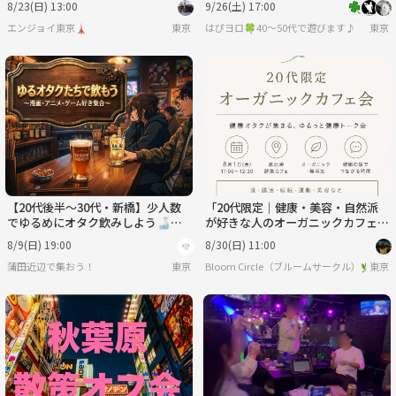
8/23(日) 13:00
9/26(土) 17:00
エンジョイ東京🗼
東京
はぴヨロ🍀40〜50代で遊びます♪
東京
【20代後半〜30代・新橋】少人数
「20代限定｜健康・美容・自然派
でゆるめにオタク飲みしよう🍶
が好きな人のオーガニックカフェ会
【8/9(日)19:00〜21:00】
🌿」
8/9(日) 19:00
8/30(日) 11:00
蒲田近辺で集おう！
東京
Bloom Circle（ブルームサークル）🌿健
東京