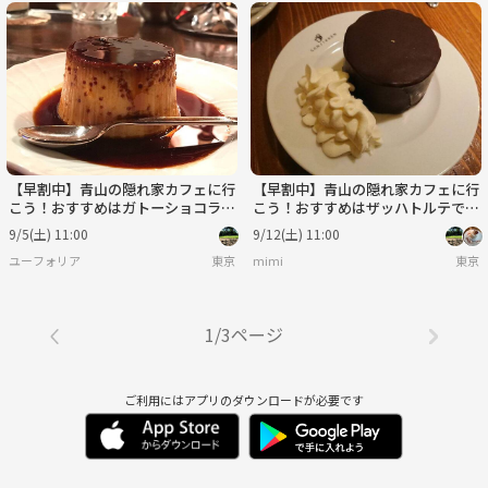
【早割中】青山の隠れ家カフェに行
【早割中】青山の隠れ家カフェに行
こう！おすすめはガトーショコラで
こう！おすすめはザッハトルテです
す🐽🐽
🎀🎀
9/5(土) 11:00
9/12(土) 11:00
ユーフォリア
東京
mimi
東京
1/3ページ
ご利用にはアプリのダウンロードが必要です