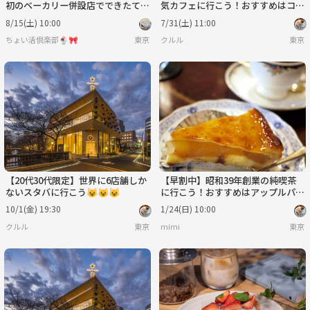
初のベーカリー併設店でできたてパ
気カフェに行こう！おすすめはココ
ンを食べよう☕！
ナッツバナナプリン🌕🌕
8/15(土) 10:00
7/31(土) 11:00
ちょい活倶楽部🍨🎀
東京
クルル
東京
【20代30代限定】世界に6店舗しか
【早割中】昭和39年創業の純喫茶
ないスタバに行こう😺😺😺
に行こう！おすすめはアップルパイ
です🧇🧇
10/1(金) 19:30
1/24(日) 10:00
クルル
東京
mimi
東京