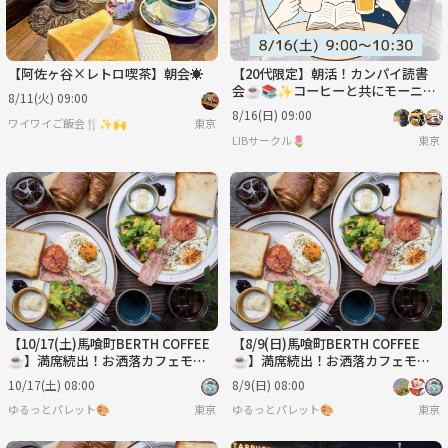
【阿佐ヶ谷×レトロ喫茶】朝会☀️
【20代限定】朝活！カンパイ読書
会☕️📚✨コーヒーと共にモーニン
8/11(火) 09:00
グを食べながら本を語ろう！
8/16(日) 09:00
ワイワイご飯会🍴✨🙌
東京
LIBサークル🌷
東京
【10/17(土)馬喰町BERTH COFFEE
【8/9(日)馬喰町BERTH COFFEE
☕️】満席続出！お洒落カフェモー
☕️】満席続出！お洒落カフェモー
ニングで素敵な朝活体験✨
ニングで素敵な朝活体験✨
10/17(土) 08:00
8/9(日) 08:00
ゆるっとパレット🎨
東京
ゆるっとパレット🎨
東京