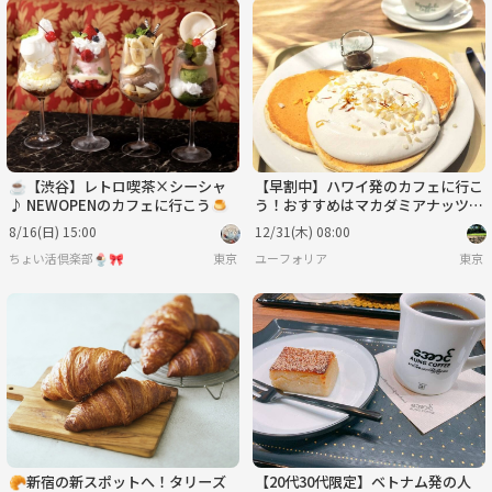
☕【渋谷】レトロ喫茶×シーシャ
【早割中】ハワイ発のカフェに行こ
♪ NEWOPENのカフェに行こう🍮
う！おすすめはマカダミアナッツパ
ンケーキ😽😽😽
8/16(日) 15:00
12/31(木) 08:00
ちょい活倶楽部🍨🎀
東京
ユーフォリア
東京
🥐新宿の新スポットへ！タリーズ
【20代30代限定】ベトナム発の人