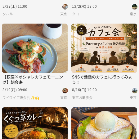
ランです🌺🌺🌺
ーズケーキです🦊🦊🦊
2/27(土) 11:00
12/2(水) 17:00
クルル
東京
クロ
東京
【荻窪×オシャレカフェモーニン
SNSで話題のカフェに行ってみよ
グ】朝会☀️
う！
8/10(月) 09:00
8/16(日) 10:00
ワイワイご飯会🍴✨🙌
東京
東京お散歩会
東京