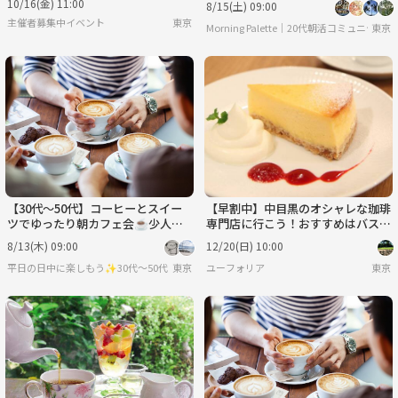
10/16(金) 11:00
8/15(土) 09:00
主催者募集中イベント
東京
Morning Palette｜20代朝活コミュニティ🎨
東京
【30代〜50代】コーヒーとスイー
【早割中】中目黒のオシャレな珈琲
ツでゆったり朝カフェ会☕️少人数
専門店に行こう！おすすめはバスク
でカジュアルトークを楽しもう😊
チーズケーキ🎀🎀
8/13(木) 09:00
12/20(日) 10:00
平日の日中に楽しもう✨30代〜50代（たまに土日祝）
東京
ユーフォリア
東京