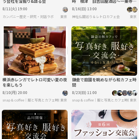
う会社を深掘り&語る会
時 根津 旧吉田屋酒店～一乗寺～
カヤバ珈琲店【常連の方参加費還
8/11(火) 19:00
8/16(日) 13:00
元】
カンパニー歴史・研究・対話ラボ
東京
神社仏閣巡り＆レトロカフェ会
東京
横浜赤レンガでレトロ可愛い夏の夜
鎌倉で庭園を眺めながら和カフェ時
を楽しもう
間
8/10(月) 20:00
8/23(日) 11:00
snap & coffee｜服と写真とカフェ時間
東京
snap & coffee｜服と写真とカフェ時間
東京