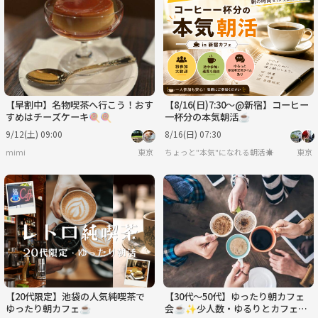
【早割中】名物喫茶へ行こう！おす
【8/16(日)7:30〜@新宿】コーヒー
すめはチーズケーキ🍭🍭
一杯分の本気朝活☕️
9/12(土) 09:00
8/16(日) 07:30
mimi
東京
ちょっと"本気"になれる朝活☀️
東京
【20代限定】池袋の人気純喫茶で
【30代〜50代】ゆったり朝カフェ
ゆったり朝カフェ☕
会☕️✨少人数・ゆるりとカフェト