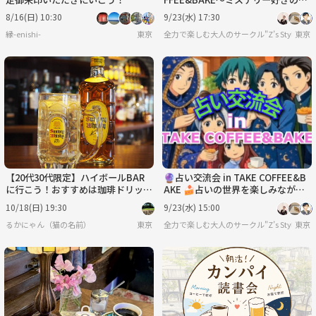
めの集い～
8/16(日) 10:30
9/23(水) 17:30
縁-enishi-
東京
全力で楽しむ大人のサークル"Z’s Style"
東京
【20代30代限定】ハイボールBAR
🔮占い交流会 in TAKE COFFEE&B
に行こう！おすすめは珈琲ドリップ
AKE 🍰占いの世界を楽しみなが
ハイボール★です🍭🍭
ら、新しい出会いを見つけよう！
10/18(日) 19:30
9/23(水) 15:00
☕
るかにゃん（猫の名前）
東京
全力で楽しむ大人のサークル"Z’s Style"
東京