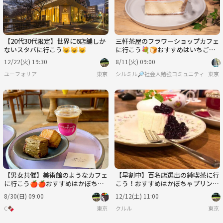
【20代30代限定】世界に6店舗しか
三軒茶屋のフラワーショップカフェ
ないスタバに行こう😺😺😺
に行こう💐🍞おすすめはいちごチ
ーズケーキです🍓
12/22(火) 19:30
8/11(火) 09:00
ユーフォリア
東京
シルミル🔎社会人勉強コミュニティ
東京
【男女共催】美術館のようなカフェ
【早割中】百名店選出の純喫茶に行
に行こう🍎🍎おすすめはかぼちゃ
こう！おすすめはかぼちゃプリン
パウンドケーキ🐽🐽
🐽🐽🐽
8/30(日) 09:00
12/12(土) 11:00
C🍫
東京
クルル
東京