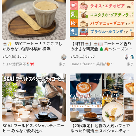
火
水
木
金
土
日
9/1
9/2
9/3
9/4
9/5
9/6
☕✨ -85℃コーヒー！？ここでし
【4杯目☕️】☕📖 コーヒーと香り
か飲めない珈琲体験in 横浜
の小さな研究会 🌲🍂〜シーズン豆
をみんなで飲み比べ〜
8/14(金) 10:00
9/19(土) 09:00
ちょい活倶楽部🍨🎀
東京
Hand Of Muse 〜美術部🎨〜
東京
SCAJ ワールドスペシャルティコー
【20代限定】池袋の人気カフェで
ヒー みんなで飲み比べ
ゆったり朝活☕️スペシャルティコ
ーヒーを楽しむ休日