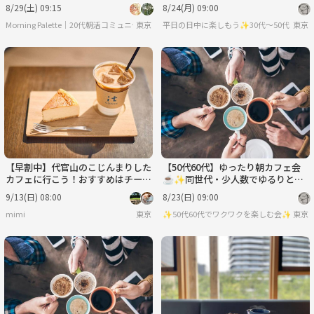
ークを楽しもう☺️
8/29(土) 09:15
8/24(月) 09:00
Morning Palette｜20代朝活コミュニティ🎨
東京
平日の日中に楽しもう✨30代〜50代（た
東京
【早割中】代官山のこじんまりした
【50代60代】ゆったり朝カフェ会
カフェに行こう！おすすめはチーズ
☕️✨同世代・少人数でゆるりとカ
ケーキです🌸🌸🌸
フェトークを楽しもう☺️
9/13(日) 08:00
8/23(日) 09:00
mimi
東京
✨50代60代でワクワクを楽しむ会✨
東京