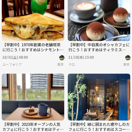
【早割中】1970年創業の老舗喫茶
【早割中】中目黒のオシャカフェに
に行こう！おすすめはシナモントー
行こう！おすすめはティラミス🎀
ストです🌸🌸
🎀
10/31(土) 08:00
11/18(水) 15:00
ユーフォリア
東京
クロ
東京
【早割中】2023年オープンの人気
【早割中】緑に囲まれた癒やしのカ
カフェに行こう！おすすめはティラ
フェに行こう！おすすめはスコーン