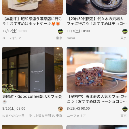
【早割中】昭和感漂う喫茶店に行こ
【20代30代限定】代々木の穴場カ
う！おすすめはホットケーキ🦊🦊
フェに行こう！おすすめはチョコレ
ートパウンドケーキ🌻🌻
12/12(土) 08:00
11/7(土) 10:00
ユーフォリア
東京
mimi
東京
東陽町・Goodcoffee朝活カフェ会
【早割中】恵比寿の人気カフェに行
☕️
こう！おすすめはガトーショコラで
す🌺🌺
8/15(土) 09:00
8/12(水) 08:00
ゆるやかな休日 -少し上質な空間で、静かに楽しむ大人のカフェ時間-
東京
ユーフォリア
東京