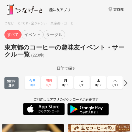
東京都
趣味友アプリ
つなげーとTOP
全ジャンル
東京都
コーヒー
すべて
イベント
サークル
東京都のコーヒーの趣味友イベント・サー
クル一覧
(223件)
日付で探す
今日
明日
月
火
水
木
別日を
8/8
8/9
8/10
8/11
8/12
8/13
選択
金
土
日
月
火
水
8/14
8/15
8/16
8/17
8/18
8/19
ご利用にはアプリのダウンロードが必要です
木
金
土
日
月
火
8/20
8/21
8/22
8/23
8/24
8/25
水
木
金
土
日
月
8/26
8/27
8/28
8/29
8/30
8/31