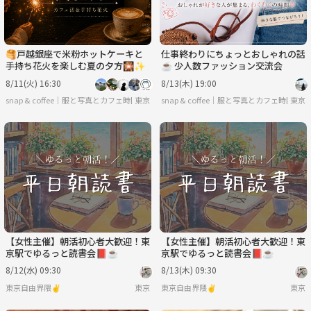
🥞戸越銀座で米粉ホットケーキと
仕事終わりにちょっとおしゃれの話
手持ち花火を楽しむ夏の夕方🎇✨
☕ 少人数ファッション交流会
8/11(火) 16:30
8/13(木) 19:00
snap & coffee｜服と写真とカフェ時間
東京
snap & coffee｜服と写真とカフェ時間
東京
【女性主催】朝活初心者大歓迎！東
【女性主催】朝活初心者大歓迎！東
京駅でゆるっと読書会📕☕️
京駅でゆるっと読書会📕☕️
8/12(水) 09:30
8/13(木) 09:30
東京自由界隈✌️
東京
東京自由界隈✌️
東京