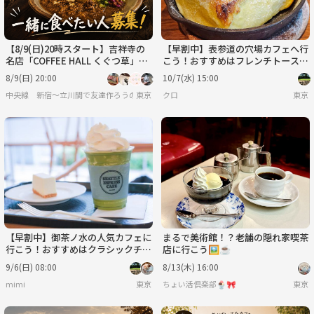
【8/9(日)20時スタート】吉祥寺の
【早割中】表参道の穴場カフェへ行
名店「COFFEE HALL くぐつ草」
こう！おすすめはフレンチトースト
で、一緒にカレーを食べませんか？
🌺🌺
8/9(日) 20:00
10/7(水) 15:00
🍛
中央線 新宿〜立川間で友達作ろうの会
東京
クロ
東京
【早割中】御茶ノ水の人気カフェに
まるで美術館！？老舗の隠れ家喫茶
行こう！おすすめはクラシックチョ
店に行こう🖼☕️
コレートケーキ🌸🌸🌸
9/6(日) 08:00
8/13(木) 16:00
mimi
東京
ちょい活倶楽部🍨🎀
東京