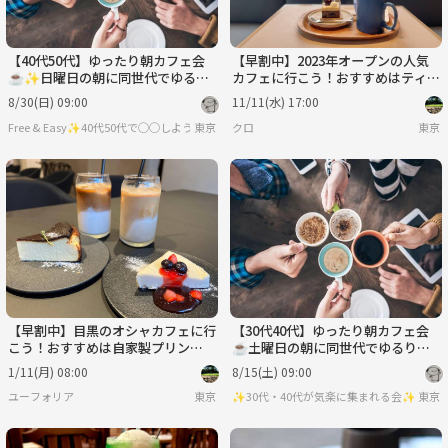
【40代50代】ゆったり朝カフェ会
【早割中】2023年オープンの人気
☕️✨日曜日の朝に同世代でゆるり
カフェに行こう！おすすめはティラ
とカフェトーク☺️
ミスです🌸🌸
8/30(日) 09:00
11/11(水) 17:00
Free & Easy✨40代50代で◯◯しようの会✨
東京
クロ
東京
【早割中】目黒のオシャカフェに行
【30代40代】ゆったり朝カフェ会
こう！おすすめは自家製プリン🍒
☕️土曜日の朝に同世代でゆるりと
🍒
カフェトーク☺️
1/11(月) 08:00
8/15(土) 09:00
ユーフォリア
東京
✨30代・40代が気楽に集まれる会✨
東京