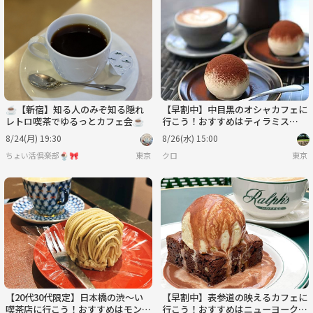
☕【新宿】知る人のみぞ知る隠れ
【早割中】中目黒のオシャカフェに
レトロ喫茶でゆるっとカフェ会☕
行こう！おすすめはティラミス🎀
🎀
8/24(月) 19:30
8/26(水) 15:00
ちょい活倶楽部🍨🎀
東京
クロ
東京
【20代30代限定】日本橋の渋〜い
【早割中】表参道の映えるカフェに
喫茶店に行こう！おすすめはモンブ
行こう！おすすめはニューヨークチ