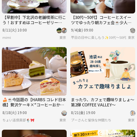
【早割中】下北沢の老舗喫茶に行こ
【30代〜50代】コーヒーとスイー
う！おすすめはコーヒーゼリー🎀
ツでゆったり朝カフェ会☕️少人数
🎀
でカジュアルトークを楽しもう😊
8/11(火) 10:00
9/4(金) 09:00
mimi
東京
平日の日中に楽しもう✨30代〜50代（た
東京
🍰☕️今話題の【HARBS コレド日本
まったり、カフェで趣味りましょ〜
橋】贅沢ケーキ×“コーヒーおかわ
第2弾 COFFEE VALLEY〜
り自由”のゆるカフェ会 ✨
8/18(火) 19:00
8/21(金) 19:00
ちょい活倶楽部🍨🎀
東京
プーさんと愉快な仲間たち
東京