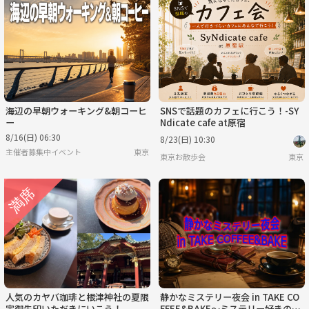
海辺の早朝ウォーキング&朝コーヒ
SNSで話題のカフェに行こう！-SY
ー
Ndicate cafe at原宿
8/16(日) 06:30
8/23(日) 10:30
主催者募集中イベント
東京
東京お散歩会
東京
人気のカヤバ珈琲と根津神社の夏限
静かなミステリー夜会 in TAKE CO
定御朱印いただきにいこう！
FFEE&BAKE～ミステリー好きのた