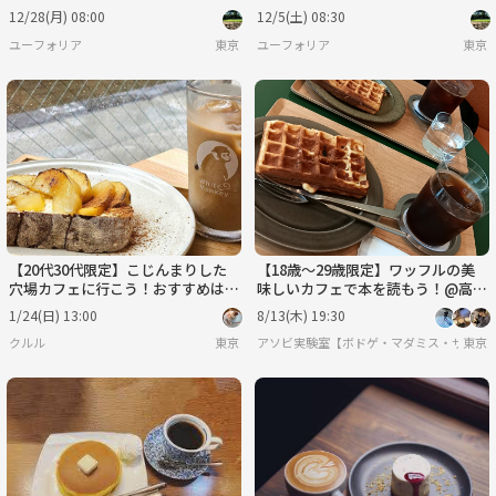
ミスです🌸🌸
です🌸🌸
12/28(月) 08:00
12/5(土) 08:30
ユーフォリア
東京
ユーフォリア
東京
【20代30代限定】こじんまりした
【18歳〜29歳限定】ワッフルの美
穴場カフェに行こう！おすすめはあ
味しいカフェで本を読もう！@高輪
んバタートーストです🐽🐽
ゲートウェイ
1/24(日) 13:00
8/13(木) 19:30
クルル
東京
アソビ実験室【ボドゲ・マダミス・サバゲ
東京