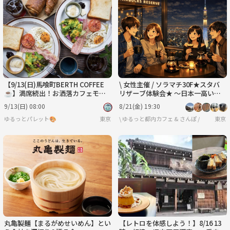
【9/13(日)馬喰町BERTH COFFEE
\ 女性主催 / ソラマチ30F★スタバ
☕️】満席続出！お洒落カフェモー
リザーブ体験会★ ～日本一高い夜
ニングで素敵な朝活体験✨
景カフェで贅沢コーヒータイム～
9/13(日) 08:00
8/21(金) 19:30
ゆるっとパレット🎨
東京
\ ゆるっと都内カフェ & さんぽ /
東京
丸亀製麺【まるがめせいめん】とい
【レトロを体感しよう！】8/16 13