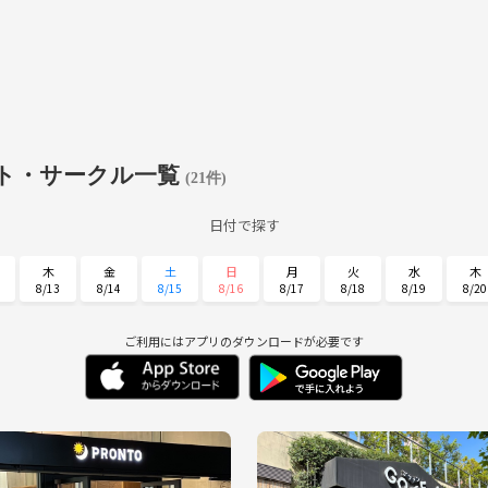
ト・サークル一覧
(21件)
日付で探す
木
金
土
日
月
火
水
木
8/13
8/14
8/15
8/16
8/17
8/18
8/19
8/20
月
火
水
木
金
土
日
8/31
9/1
9/2
9/3
9/4
9/5
9/6
ご利用にはアプリのダウンロードが必要です