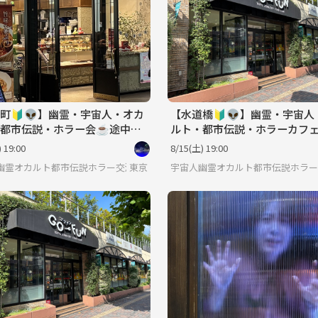
町🔰👽】幽霊・宇宙人・オカ
【水道橋🔰👽】幽霊・宇宙人
都市伝説・ホラー会☕️途中参
ルト・都市伝説・ホラーカフェ
途中参加可♪屋内テラス席予定
 19:00
8/15(土) 19:00
幽霊オカルト都市伝説ホラー交流会
東京
宇宙人幽霊オカルト都市伝説ホラー