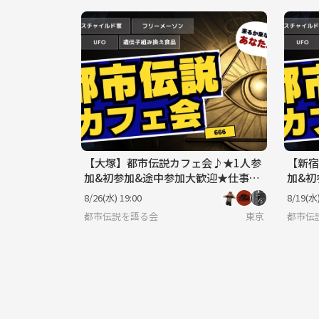
【大塚】都市伝説カフェ会♪★1人参
【新宿
加&初参加&途中参加大歓迎★仕事帰
加&初
りに楽しいご縁を♪毎回満員御礼★
りに楽
8/26(水) 19:00
8/19(水)
出会い★交流会
出会い
都市伝説を語る会
東京
都市伝