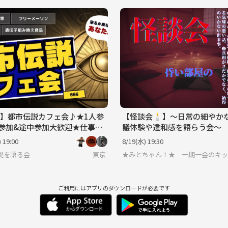
】都市伝説カフェ会♪★1人参
【怪談会🕯️】〜日常の細やか
参加&途中参加大歓迎★仕事帰
議体験や違和感を語らう会〜
しいご縁を♪毎回満員御礼★
 19:00
8/19(水) 19:30
★交流会
説を語る会
東京
★みとちゃん！★ 一期一会のキッ
ご利用にはアプリのダウンロードが必要です