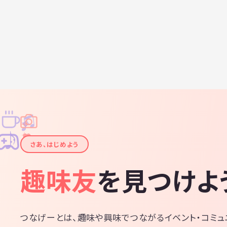
♫
✧
✦
✦
♪
✧
さあ、はじめよう
趣味友
を見つけよ
つなげーとは、趣味や興味でつながるイベント・コミュ