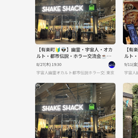
【有楽町🔰👽】幽霊・宇宙人・オカ
【有楽
ルト・都市伝説・ホラー交流会☕️途
ルト・
中参加可♪
加可♪
8/27(木) 19:30
9/11(金)
宇宙人幽霊オカルト都市伝説ホラー交流会
東京
宇宙人