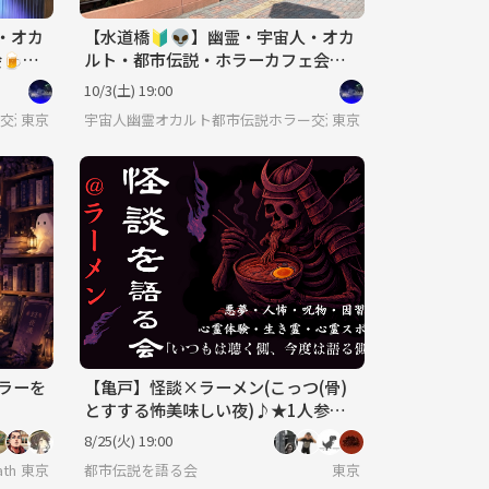
・オカ
【水道橋🔰👽】幽霊・宇宙人・オカ
☕️
ルト・都市伝説・ホラーカフェ会☕️
途中参加可♪屋内テラス席予定🪑
10/3(土) 19:00
交流会
東京
宇宙人幽霊オカルト都市伝説ホラー交流会
東京
ホラーを
【亀戸】怪談×ラーメン(こっつ(骨)
とすする怖美味しい夜)♪★1人参加&
初参加&途中参加大歓迎★ゾクっとす
8/25(火) 19:00
るご縁を♪
th
東京
都市伝説を語る会
東京