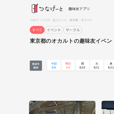
趣味友アプリ
つなげーとTOP
全ジャンル
東京都
オカルト
すべて
イベント
サークル
東京都のオカルトの趣味友イベン
今日
明日
月
火
水
別日を
8/8
8/9
8/10
8/11
8/12
選択
水
木
金
土
日
8/26
8/27
8/28
8/29
8/30