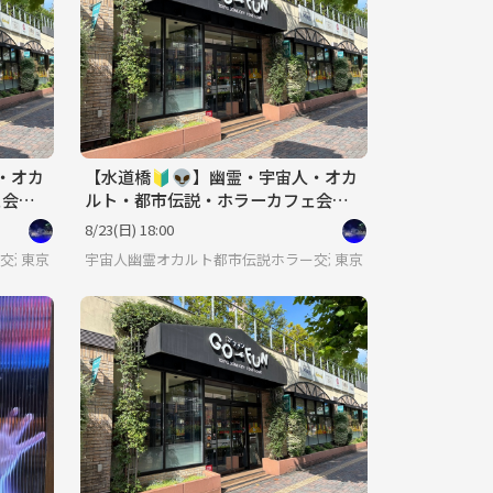
・オカ
【水道橋🔰👽】幽霊・宇宙人・オカ
会☕️
ルト・都市伝説・ホラーカフェ会☕️
🪑
途中参加可♪屋内テラス席予定🪑
8/23(日) 18:00
交流会
東京
宇宙人幽霊オカルト都市伝説ホラー交流会
東京