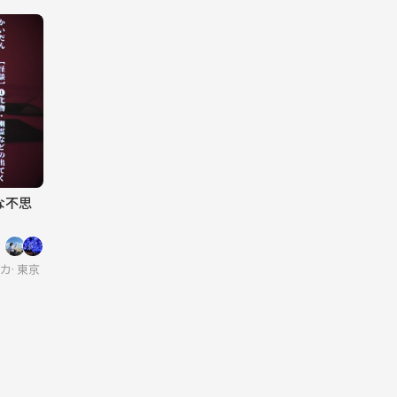
な不思
カケを大切に
東京