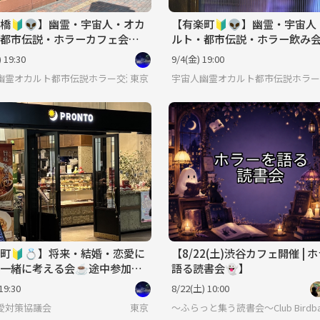
橋🔰👽】幽霊・宇宙人・オカ
【有楽町🔰👽】幽霊・宇宙人
都市伝説・ホラーカフェ会☕️
ルト・都市伝説・ホラー飲み会
加可♪屋内テラス席予定🪑
途中参加可♪
 19:30
9/4(金) 19:00
幽霊オカルト都市伝説ホラー交流会
東京
宇宙人幽霊オカルト都市伝説ホラー
町🔰💍】将来・結婚・恋愛に
【8/22(土)渋谷カフェ開催 | 
一緒に考える会☕️途中参加可
語る読書会👻】
代〜40代✨
19:30
8/22(土) 10:00
愛対策協議会
東京
〜ふらっと集う読書会〜Club Birdba