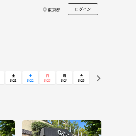
ログイン
東京都
金
土
日
月
火
8/21
8/22
8/23
8/24
8/25