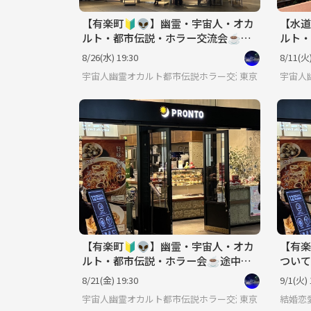
【有楽町🔰👽】幽霊・宇宙人・オカ
【水道
ルト・都市伝説・ホラー交流会☕️途
ルト・
中参加可♪
途中参
8/26(水) 19:30
8/11(火)
宇宙人幽霊オカルト都市伝説ホラー交流会
東京
宇宙人
【有楽町🔰👽】幽霊・宇宙人・オカ
【有楽
ルト・都市伝説・ホラー会☕️途中参
ついて
加可♪
♪20
8/21(金) 19:30
9/1(火) 
宇宙人幽霊オカルト都市伝説ホラー交流会
東京
結婚恋