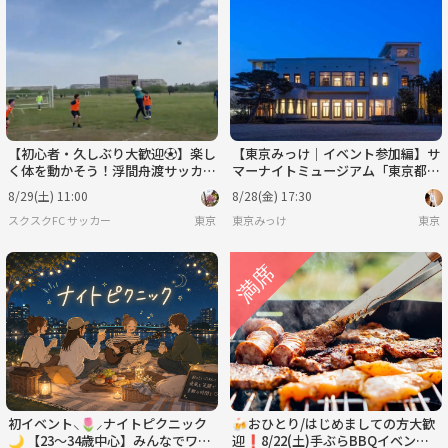
【初心者・久しぶり大歓迎⚽️】楽し
【東京みっけ｜イベント参加編】サ
く体を動かそう！浮間舟渡サッカー
マーナイトミュージアム「東京都庭
イベント開催！
園美術館」に行こう！
8/29(土) 11:00
8/28(金) 17:30
スクスクFC サッカー
東京
東京みっけ
東京
初イベント⸜🌷︎⸝‍ナイトピクニック
🍻おひとり/はじめましての方大歓
🌙 【23～34歳中心】みんなでワイ
迎❗️8/22(土)手ぶらBBQイベント