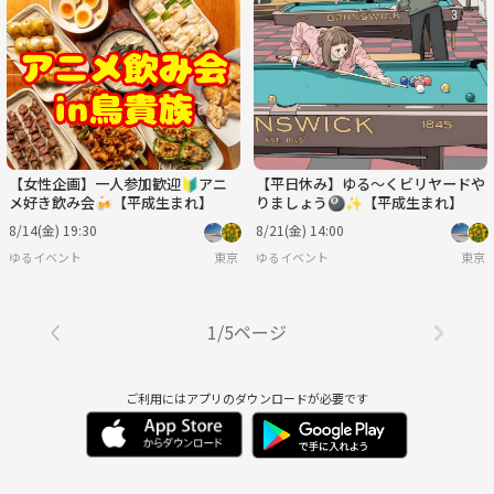
【女性企画】一人参加歓迎🔰アニ
【平日休み】ゆる～くビリヤードや
メ好き飲み会🍻【平成生まれ】
りましょう🎱✨【平成生まれ】
8/14(金) 19:30
8/21(金) 14:00
ゆるイベント
東京
ゆるイベント
東京
1/5ページ
ご利用にはアプリのダウンロードが必要です