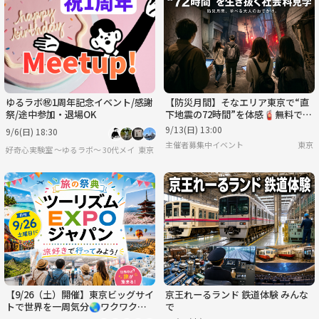
木
金
土
日
月
火
9/3
9/4
9/5
9/6
9/7
9/8
ゆるラボ㊗1周年記念イベント/感謝
【防災月間】そなエリア東京で“直
祭/途中参加・退場OK
下地震の72時間”を体感🧯無料で学
べる社会科見学
9/13(日) 13:00
9/6(日) 18:30
主催者募集中イベント
東京
好奇心実験室 ～ゆるラボ～ 30代メイン
東京
【9/26（土）開催】東京ビッグサイ
京王れーるランド 鉄道体験 みんな
トで世界を一周気分🌏ワクワク満
で
載のツーリズムEXPOジャパンに行