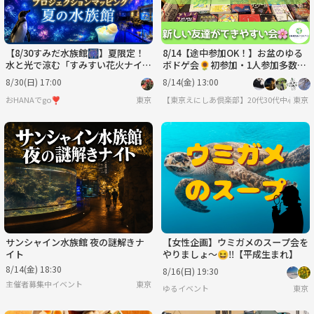
【8/30すみだ水族館🎆】夏限定！
8/14【途中参加OK！】お盆のゆる
水と光で涼む「すみすい花火ナイ
ボドゲ会🌻初参加・1人参加多数✨
ト」幻想的な花火演出プロジェクシ
夏の交流イベント♫
8/30(日) 17:00
8/14(金) 13:00
ョンマッピング企画❣️
おHANAでgo❣️
東京
【東京えにしあ倶楽部】20代30代中心！社
東京
サンシャイン水族館 夜の謎解きナ
【女性企画】ウミガメのスープ会を
イト
やりましょ～😆‼️【平成生まれ】
8/14(金) 18:30
8/16(日) 19:30
主催者募集中イベント
東京
ゆるイベント
東京