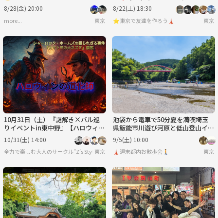
ワイ楽しもう🧺💫
🥩🔥
8/28(金) 20:00
8/22(土) 18:30
more...
東京
⭐️東京で友達を作ろう🗼
東京
10月31日（土）『謎解き×バル巡
池袋から電車で50分夏を満喫埼玉
りイベントin東中野』【ハロウィン
県飯能市川遊び河原と低山登山イベ
の道化師】
ント🚶
10/31(土) 14:00
9/5(土) 10:00
全力で楽しむ大人のサークル"Z’s Style"
東京
🗼週末都内お散歩会🚶
東京