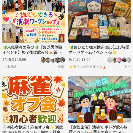
🔰未経験者の為の🔰【お芝居体験
🔰おひとり様大歓迎‼️9/5(土)5時間
イベント】終了後は飲み会🍺新し
ボードゲームイベント🎲🌟
い事に挑戦🔥
8/14(金) 19:00
9/5(土) 13:00
CC演劇部
東京
⭐️東京で友達を作ろう🗼
東京
🐇初心者歓迎！麻雀オフ会✨ 満席
【女性主催】池袋で ボドゲ飲み放
続出の人気イベント！学生・社会
題イベント🍻週末の夜に思い出作