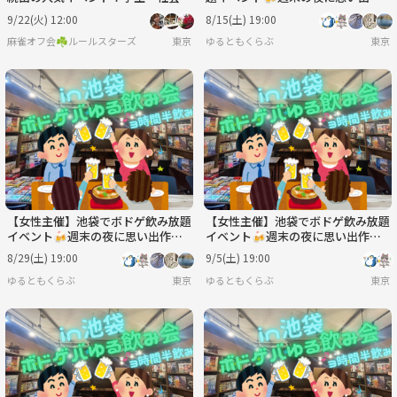
人・主婦 友達作りサークル🀄
り✨ 新規大歓迎！！
9/22(火) 12:00
8/15(土) 19:00
麻雀オフ会☘️ルールスターズ
東京
ゆるともくらぶ
東京
【女性主催】池袋でボドゲ飲み放題
【女性主催】池袋でボドゲ飲み放題
イベント🍻週末の夜に思い出作り
イベント🍻週末の夜に思い出作り
✨ 新規大歓迎！！
✨ 新規大歓迎！！
8/29(土) 19:00
9/5(土) 19:00
ゆるともくらぶ
東京
ゆるともくらぶ
東京