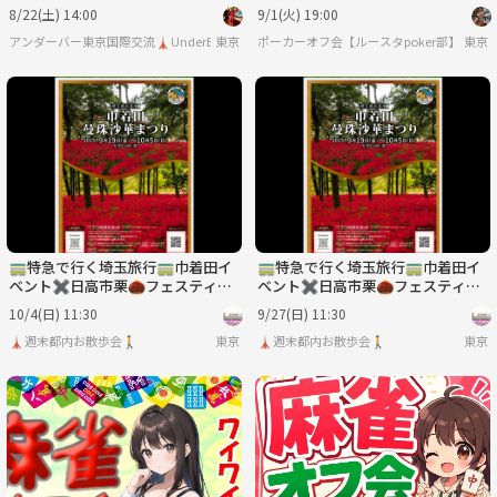
ベント✨
8/22(土) 14:00
9/1(火) 19:00
アンダーバー東京国際交流🗼UnderBar TOKYO PARTY
東京
ポーカーオフ会【ルースタpoker部】テキ
東京
🚃特急で行く埼玉旅行🚃巾着田イ
🚃特急で行く埼玉旅行🚃巾着田イ
ベント✖️日高市栗🌰フェスティバ
ベント✖️日高市栗🌰フェスティバ
ル
ル
10/4(日) 11:30
9/27(日) 11:30
🗼週末都内お散歩会🚶
東京
🗼週末都内お散歩会🚶
東京