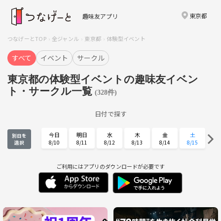
東京都
趣味友アプリ
つなげーとTOP
全ジャンル
東京都
体験型イベント
すべて
イベント
サークル
東京都の体験型イベントの趣味友イベン
ト・サークル一覧
(328件)
日付で探す
今日
明日
水
木
金
土
別日を
8/10
8/11
8/12
8/13
8/14
8/15
選択
日
月
火
水
木
金
8/16
8/17
8/18
8/19
8/20
8/21
ご利用にはアプリのダウンロードが必要です
土
日
月
火
水
木
8/22
8/23
8/24
8/25
8/26
8/27
金
土
日
月
火
水
8/28
8/29
8/30
8/31
9/1
9/2