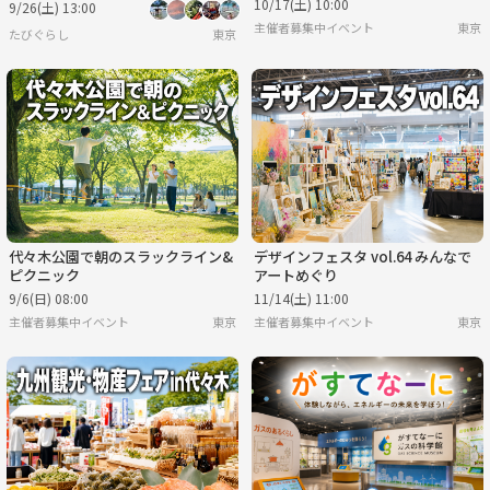
10/17(土) 10:00
9/26(土) 13:00
ってみよう💖
主催者募集中イベント
東京
たびぐらし
東京
代々木公園で朝のスラックライン&
デザインフェスタ vol.64 みんなで
ピクニック
アートめぐり
9/6(日) 08:00
11/14(土) 11:00
主催者募集中イベント
東京
主催者募集中イベント
東京