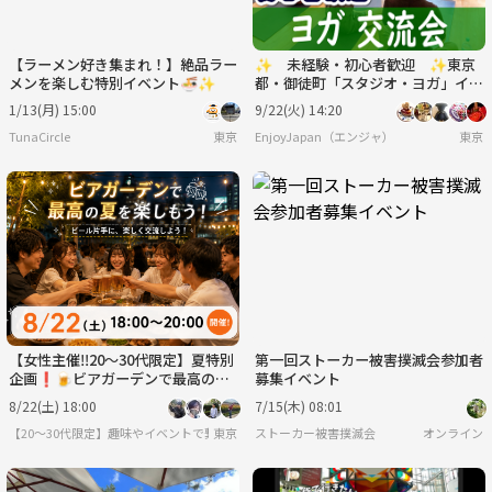
【ラーメン好き集まれ！】絶品ラー
✨ 未経験・初心者歓迎 ✨東京
メンを楽しむ特別イベント🍜✨
都・御徒町「スタジオ・ヨガ」イベ
ント
1/13(月) 15:00
9/22(火) 14:20
TunaCircle
東京
EnjoyJapan（エンジャ）
東京
【女性主催‼️20〜30代限定】夏特別
第一回ストーカー被害撲滅会参加者
企画❗️🍺ビアガーデンで最高の夏
募集イベント
を楽しもう🍺
8/22(土) 18:00
7/15(木) 08:01
【20〜30代限定】趣味やイベントで繋がる！飲み会・スポーツ・各種ゲーム・季節イベン
東京
ストーカー被害撲滅会
オンライン