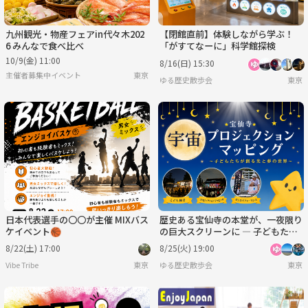
九州観光・物産フェアin代々木202
【閉館直前】体験しながら学ぶ！
6 みんなで食べ比べ
「がすてなーに」科学館探検
10/9(金) 11:00
8/16(日) 15:30
主催者募集中イベント
東京
ゆる歴史散歩会
東京
日本代表選手の〇〇が主催 MIXバス
歴史ある宝仙寺の本堂が、一夜限り
ケイベント🏀
の巨大スクリーンに ― 子どもたち
が創るプロジェクションマッピング
8/22(土) 17:00
8/25(火) 19:00
Vibe Tribe
東京
ゆる歴史散歩会
東京