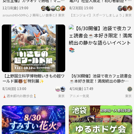
女性主催】カラオケで熱唱！マニア
亀戸】社会人限定！初心者歓迎・友
ック！バラード！アニソン！！黒白
達づくりエンジョイ貸切イベント
12/18(金) 19:00
8/23(日) 15:00
歌合戦カラオケイベント
✨
around40•50中心♪美味しい食事と楽しい会話♪＋40代50代で思うこと
東京
【エンジョイ】スポーツしましょう♪
東京
【上野国立科学博物館いきもの超ワ
【6/30開催】池袋で夜カフェ読書会
ールド展🐻🐒特別展✨
☕️本好き限定！満席続出の静かな
語らいイベント📚
8/16(日) 13:00
4/16(金) 17:49
🗼週末都内お散歩会🚶
東京
アニメ一気見
東京