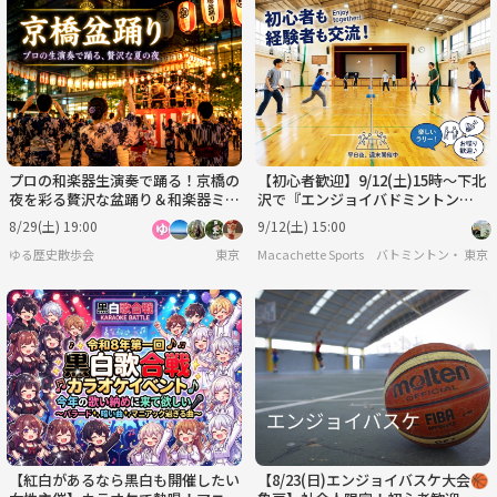
プロの和楽器生演奏で踊る！京橋の
【初心者歓迎】9/12(土)15時〜下北
夜を彩る贅沢な盆踊り＆和楽器ミニ
沢で『エンジョイバドミントン
ライブにいこう！
🏸』試合中心のゆる交流イベン
8/29(土) 19:00
9/12(土) 15:00
ト！
ゆる歴史散歩会
東京
Macachette Sports バトミントン・フッ
東京
【紅白があるなら黒白も開催したい
【8/23(日)エンジョイバスケ大会🏀