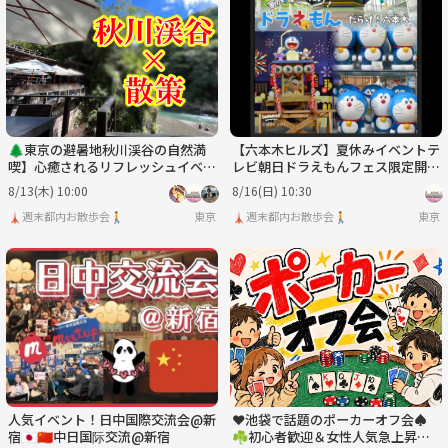
🌲東京の避暑地秋川渓谷の自然満
【六本木ヒルズ】夏休みイベントテ
喫】心癒されるリフレッシュイベン
レビ朝日ドラえもんフェス限定開催
ト🌿
🎈
8/13(木) 10:00
8/16(日) 10:30
🗼週末都内お散歩会🚶
東京
🗼週末都内お散歩会🚶
東京
人気イベント！日中国際交流会@新
❤池袋で話題のポーカーオフ会♠️
宿🇯🇵🇨🇳中日国际交流@新宿
☘初心者歓迎＆女性人気急上昇イ