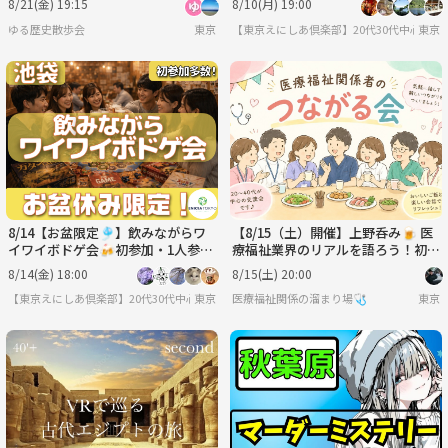
8/21(金) 19:15
8/10(月) 19:00
ゆる歴史散歩会
東京
【東京えにしあ倶楽部】20代30代中心！社
東京
8/14【お盆限定🎐】飲みながらワ
【8/15（土）開催】上野呑み🍺 医
イワイボドゲ会🍻初参加・1人参加
療福祉業界のリアルを語ろう！初心
多数✨夏の交流イベント♫
者歓迎イベント
8/14(金) 18:00
8/15(土) 20:00
【東京えにしあ倶楽部】20代30代中心！社会人のための“もうひとつの居場所”
東京
医療福祉関係の溜まり場🩺
東京