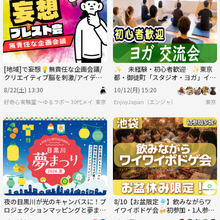
[地域]で妄想💡無責任な企画会議/
✨ 未経験・初心者歓迎 ✨東京
クリエイティブ脳を刺激/アイデア/
都・御徒町「スタジオ・ヨガ」イベ
MAX6名×30代メイン/大喜利も◎
ント
8/22(土) 13:30
10/12(月) 15:20
好奇心実験室 ～ゆるラボ～ 30代メイン
東京
EnjoyJapan（エンジャ）
東京
夜の目黒川が光のキャンバスに！プ
8/10【お盆限定🎐】飲みながらワ
ロジェクションマッピングと夢まつ
イワイボドゲ会🍻初参加・1人参加
りを楽しむショートイベント
多数✨夏の交流イベント♫