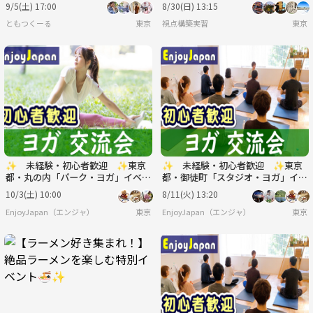
迎】【ルール説明あり⭐️】【友達
ーと歴少ない方用に増枠 ）
9/5(土) 17:00
8/30(日) 13:15
作り！】
ともつくーる
東京
視点構築実習
東京
✨ 未経験・初心者歓迎 ✨東京
✨ 未経験・初心者歓迎 ✨東京
都・丸の内「パーク・ヨガ」イベン
都・御徒町「スタジオ・ヨガ」イベ
ト
ント
10/3(土) 10:00
8/11(火) 13:20
EnjoyJapan（エンジャ）
東京
EnjoyJapan（エンジャ）
東京