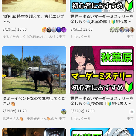
40'Plus 時空を超えて、古代エジプ
世界一ゆるいマーダーミステリーを
トへ
楽しもう🔍お昼の部【🔰初心者大
歓迎】【ルール説明あり⭐️】【友
9/19(土) 16:00
9/5(土) 12:00
達作り！】
ゆるくたのしく 40’s Plus おいしいとここちよい時間を
東京
ともつくーる
東京
ダミーイベントなので無視してくだ
世界一ゆるいマーダーミステリーを
さい🐴
楽しもう🔍夜の部【🔰初心者大歓
迎】【ルール説明あり⭐️】【友達
7/29(木) 11:20
9/22(火) 17:00
作り！】
馬好きさん🐴、乗馬好きさん🐎のためのサークル💕
東京
ともつくーる
東京