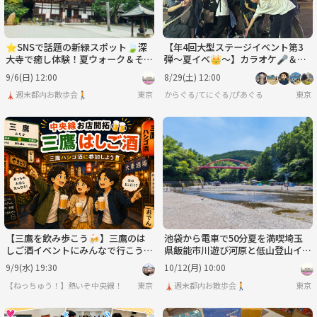
⭐️SNSで話題の新緑スポット🍃深
【年4回大型ステージイベント第3
大寺で癒し体験！夏ウォーク＆そば
弾〜夏イベ👑〜】カラオケ🎤＆ゲ
イベント
ーム🎮＆パーティ🎊
9/6(日) 12:00
8/29(土) 12:00
🗼週末都内お散歩会🚶
東京
からぐる/てにぐる/ぴあぐる
東京
【三鷹を飲み歩こう🍻】三鷹のは
池袋から電車で50分夏を満喫埼玉
しご酒イベントにみんなで行こう
県飯能市川遊び河原と低山登山イベ
✨初参加・おひとり参加歓迎♪
ント🚶
9/9(水) 19:30
10/12(月) 10:00
【ねっちゅう！】熱いぞ中央線！
東京
🗼週末都内お散歩会🚶
東京