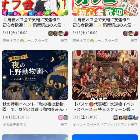
🐇麻雀オフ会で気軽に友達作り
🐇麻雀オフ会で気軽に友達作り
初心者歓迎！✨ 満席続出の人気イ
初心者歓迎！✨ 満席続出の人気イ
ベント！
ベント！
8/11(火) 16:00
9/19(土) 16:00
麻雀オフ会☘️ルールスターズ
東京
麻雀オフ会☘️ルールスターズ
東京
秋の特別イベント「秋の夜の動物
【バスケ🏀代表戦】水道橋イベン
園」で、昼間とは違う動物をみんな
トスペース🍻特大スクリーン観
で観察しよう！
戦！お酒片手に盛り上がろう！
10/11(日) 16:30
8/15(土) 18:30
ゆる歴史散歩会
東京
イベントスペース「アソビバとマナビバ」
東京