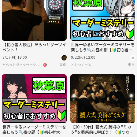
【初心者大歓迎】だらっとダーツイ
世界一ゆるいマーダーミステリーを
ベント！
楽しもう🔍お昼の部【🔰初心者大
歓迎】【ルール説明あり⭐️】【友
8/17(月) 19:00
9/22(火) 12:00
達作り！】
だらっとダーツサークル！🎯
東京
ともつくーる
東京
世界一ゆるいマーダーミステリーを
【20・30代】藝大式 美術の "ミカ
楽しもう🔍夜の部【🔰初心者大歓
タ"を藝祭前に学ぼう！（🔰つなげ