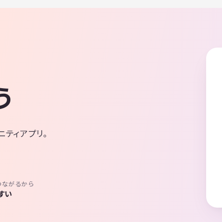
う
ニティアプリ。
つながるから
すい