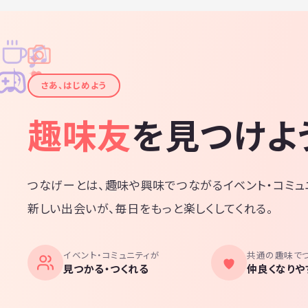
♫
✧
✦
✦
♪
✧
さあ、はじめよう
趣味友
を見つけよ
つなげーとは、趣味や興味でつながるイベント・コミュ
新しい出会いが、毎日をもっと楽しくしてくれる。
イベント・コミュニティが
共通の趣味で
見つかる・つくれる
仲良くなりや