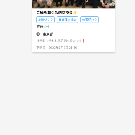
ご縁を繋ぐ名刺交換会✨
友達づくり
異業種交流会
仕事終わり
評価
0件
東京都
神谷町で行われる名刺交換会です❗
更新日：2022年7月2日 21:40