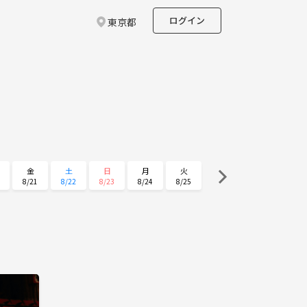
ログイン
東京都
金
土
日
月
火
8/21
8/22
8/23
8/24
8/25