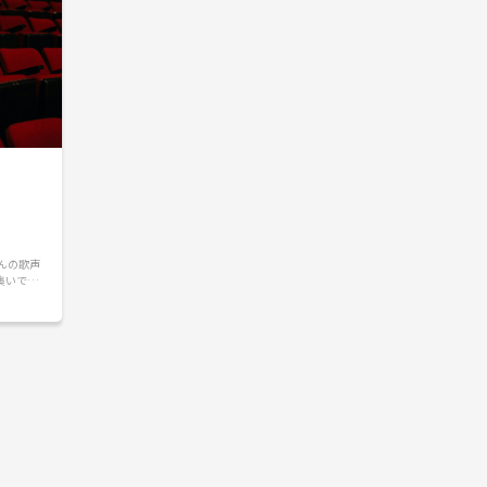
んの歌声
集いで
トーク、
場所を用
う存分語ら