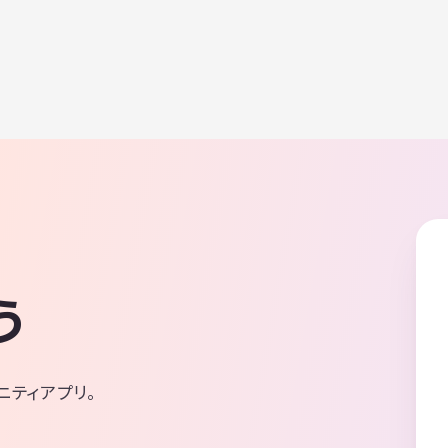
思っています 場所は新宿・秋葉原近辺
費(仮にフリーで入ったとしても高くて1500
す。 参考までに主催者の最近歌っ
ィスト・曲 ・ジョジョの奇妙な冒険関連曲 ・
サヨシ：楽園都市 ・マンウィズ：Dark Cro
奈々：FINAL COMMANDER などなど(懐メロ
・フレデリック ・サ
ョン など、有名どころですが邦楽ロックも歌
ますので、 少しでも興味お持ちいただければ
加ください！ メッセージなどもお待ちしてお
でお気軽にどうぞ！
う
ニティアプリ。