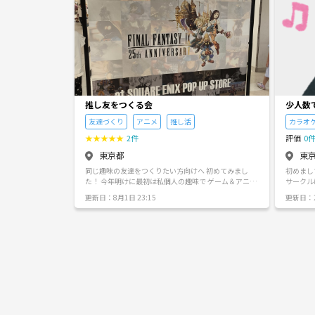
推し友をつくる会
少人数
🎤
友達づくり
アニメ
推し活
カラオ
★
★
★
★
★
2件
評価
0
東京都
東
同じ趣味の友達をつくりたい方向けへ 初めてみまし
初めまし
た！ 今年明けに最初は私個人の趣味で ゲーム＆アニメ
サークル
で有名の スクウェア•エニックスの推し仲間or友達をつ
中心のカラオ
更新日：8月1日 23:15
更新日：2
くる所から初めて、 それ以外にもライブや音楽好きか
して数年
ら 水樹奈々さん、LDHグループ(EXILE系)等々も推し仲
ことが好
間や友達をつくる機会を企画したいと準々と発信して
りました。 そこでいくつかカラオケサーク
きますので 同じ推しは勿論の事 これらに興味もち始め
ましたが
た方の交流を深めればと思ってますのでお気軽にご参
もそもア
加下さいね♪
人数でゆ
（私が人
ることが多かったで
てしまえ！」
人数(多
メインで