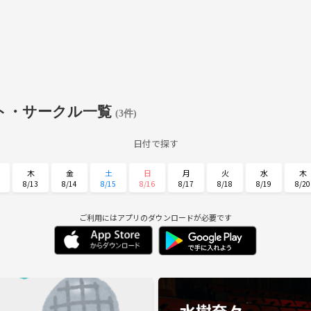
ト・サークル一覧
(3件)
日付で探す
木
金
土
日
月
火
水
木
8/13
8/14
8/15
8/16
8/17
8/18
8/19
8/20
月
火
水
木
金
土
日
8/31
9/1
9/2
9/3
9/4
9/5
9/6
ご利用にはアプリのダウンロードが必要です