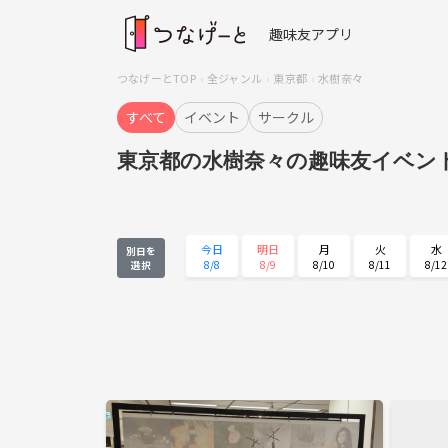
趣味友アプリ
つなげーとTOP
全ジャンル
東京都
水樹奈々
すべて
イベント
サークル
東京都の水樹奈々の趣味友イベン
今日
明日
月
火
水
別日を
8/8
8/9
8/10
8/11
8/12
選択
水
木
金
土
日
8/26
8/27
8/28
8/29
8/30