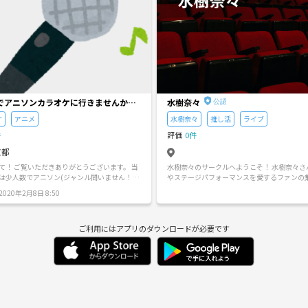
でアニソンカラオケに行きませんか？
水樹奈々
ケ
アニメ
水樹奈々
推し活
ライブ
件
評価
0件
京都
て！ ご覧いただきありがとうございます。 当
水樹奈々のサークルへようこそ！ 水樹奈々さ
は少人数でアニソン(ジャンル問いません！)
やステージパフォーマンスを愛するファンの
ケをするサークルです。 社会人デビュー
す。 水樹奈々さんのライブや最新リリースの
020年2月8日 8:50
経ちましたが、職場中心の生活となり、 歌う
魅力的な声の秘密など、みんなで語り合える
きなのですがカラオケに行く機会も少なくな
意しました👀 ファンならではの視点で、思
ルに参加し
れる時間をぜひお楽しみください！
ご利用にはアプリのダウンロードが必要です
、 既にグループ仲が出来上がっていたり、 そ
ニソンを歌えるサークルが少なかったり、 少
ったり歌えるサークルではなかったり・・・
見知り気味ということもあり、馴染めず終わ
す） 「それならいっそ新しく作っ
と思い設立しました！ 内容としては ・少
くても10人ほど) ・アニソンがメイン(あくまで
縛りではありません！) ・年齢・性別など一切