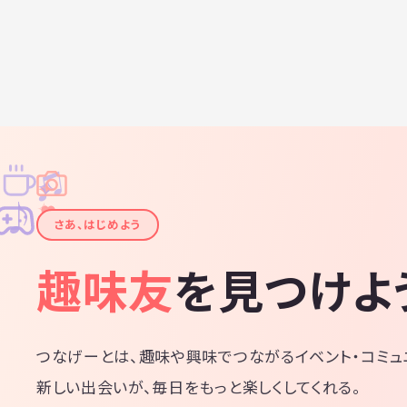
問わず！ 以上を前提に歌うことを楽しむ！をモットー
に活動したいと
会費は実
円前後) 直近では人数・予定が合えば2/8(土)に実施し
たいと考えておりま
たアーテ
オーイシマ
w ・水樹
も歌います！) アニソン以外にも 
カナクシ
います 話下手な主催者ですが、楽しんでいただけるよ
う頑張り
是非ご参
♫
✧
✦
りますの
✦
♪
✧
さあ、はじめよう
趣味友
を見つけよ
つなげーとは、趣味や興味でつながるイベント・コミュ
新しい出会いが、毎日をもっと楽しくしてくれる。