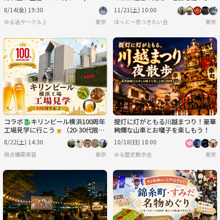
♪
8/14(金) 19:30
11/21(土) 10:00
ゆる活サークル♪
東京
ほっと一息つきたい会
東京
コラボ🐉キリンビール横浜100周年
提灯に灯がともる川越まつり！豪華
工場見学に行こう🍺（20-30代限
絢爛な山車とお囃子を楽しもう！
定）増枠
8/22(土) 14:30
10/18(日) 18:00
視点構築実習
東京
ゆる歴史散歩会
東京