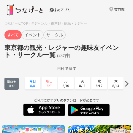
東京都
趣味友アプリ
つなげーとTOP
全ジャンル
東京都
観光・レジャー
すべて
イベント
サークル
東京都の観光・レジャーの趣味友イベン
ト・サークル一覧
(237件)
日付で探す
今日
明日
月
火
水
木
別日を
8/8
8/9
8/10
8/11
8/12
8/13
選択
金
土
日
月
火
水
8/14
8/15
8/16
8/17
8/18
8/19
ご利用にはアプリのダウンロードが必要です
木
金
土
日
月
火
8/20
8/21
8/22
8/23
8/24
8/25
水
木
金
土
日
月
8/26
8/27
8/28
8/29
8/30
8/31