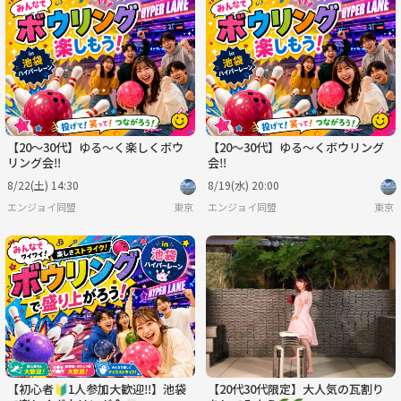
【20〜30代】ゆる〜く楽しくボウ
【20〜30代】ゆる〜くボウリング
リング会‼️
会‼️
8/22(土) 14:30
8/19(水) 20:00
エンジョイ同盟
東京
エンジョイ同盟
東京
【初心者🔰1人参加大歓迎‼️】池袋
【20代30代限定】大人気の瓦割り