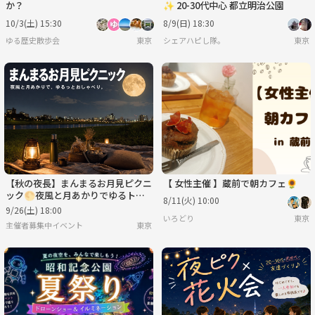
か？
✨ 20-30代中心 都立明治公園
10/3(土) 15:30
8/9(日) 18:30
ゆる歴史散歩会
東京
シェアハピし隊。
東京
【秋の夜長】まんまるお月見ピクニ
【 女性主催 】蔵前で朝カフェ🌻
ック🌕夜風と月あかりでゆるトー
8/11(火) 10:00
ク
9/26(土) 18:00
いろどり
東京
主催者募集中イベント
東京