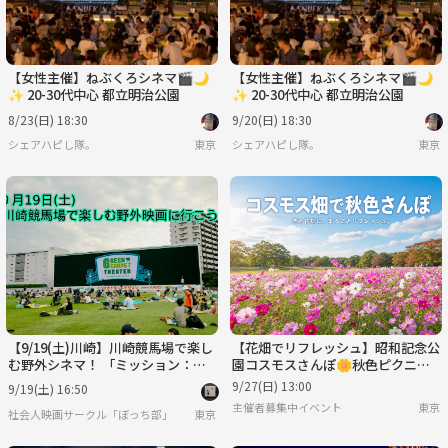
【女性主催】ねぶくろシネマ🎬️🌙
【女性主催】ねぶくろシネマ🎬️🌙
✨ 20-30代中心 都立明治公園
✨ 20-30代中心 都立明治公園
8/23(日) 18:30
9/20(日) 18:30
シェアハピし隊。
東京
シェアハピし隊。
東京
【9/19(土)川崎】川崎競馬場で楽し
【花畑でリフレッシュ】昭和記念公
む野外シネマ！ 「ミッション：イ
園コスモスさんぽ🌼秋色ピクニッ
ンポッシブル／ファイナル・レコニ
ク
9/27(日) 13:00
9/19(土) 16:50
ング」鑑賞会
主催者募集中イベント
東京
社会人映画サークル「ぼっち部」
東京