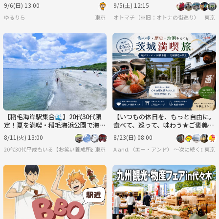
行程もあります）
9/6(日) 13:00
9/5(土) 12:15
ゆるりら
東京
オトマチ（※旧：オトナの街巡り）【年齢限
東京
【稲毛海岸駅集合🌊】20代30代限
【いつもの休日を、もっと自由に。
定！夏を満喫・稲毛海浜公園で海水
食べて、巡って、味わう★ご褒美ド
浴ピクニック✨
ライブツアー🚘️】
8/11(火) 13:00
8/23(日) 08:00
20代30代平成もいる【お笑い養成所出身】参加しやすさ重視&しゃべりたい😊⭐️行きた
東京
A and.（エー・アンド） 〜次に続くのは
東京