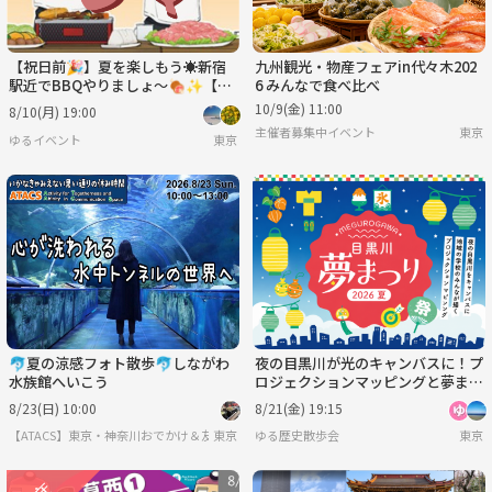
【祝日前🎉】夏を楽しもう☀️新宿
九州観光・物産フェアin代々木202
駅近でBBQやりましょ～🍖✨【平
6 みんなで食べ比べ
成生まれ】
10/9(金) 11:00
8/10(月) 19:00
主催者募集中イベント
東京
ゆるイベント
東京
🐬夏の涼感フォト散歩🐬しながわ
夜の目黒川が光のキャンバスに！プ
水族館へいこう
ロジェクションマッピングと夢まつ
りを楽しむショートイベント
8/23(日) 10:00
8/21(金) 19:15
【ATACS】東京・神奈川おでかけ＆友達づくり｜20代30代中心
東京
ゆる歴史散歩会
東京