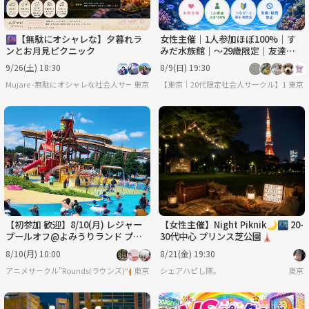
🌆【無駄にオシャレな】夕暮れラ
女性主催｜1人参加ほぼ100%｜す
ンとお月見ピクニック
みだ水族館｜〜29歳限定｜友達作
り
9/26(土) 18:30
8/9(日) 19:30
Mujare -無駄にオシャレな社会人サークル-
東京
【東京｜20代限定社会人サークル】1人参加
東京
【初参加 歓迎】8/10(月) レジャー
【女性主催】Night Piknik🌙🌃 20-
プールオフ@よみうりランド プー
30代中心 プリンス芝公園🗼
ルWAI ☀️
8/10(月) 10:00
8/21(金) 19:30
アニメサークル"Rounds(ラウンズ)"🙆
東京
シェアハピし隊。
東京