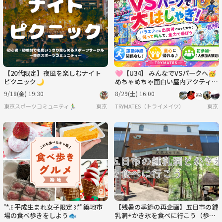
【20代限定】夜風を楽しむナイト
🩷【U34】 みんなでVSパークへ🥳
ピクニック🌙
めちゃめちゃ面白い屋内アクティビ
ティ施設に行ってみませんか？🌟
9/18(金) 19:30
8/29(土) 16:00
東京スポーツコミュニティ🏃‍♂️
東京
TRYMATES（トライメイツ）
東京
˚*.꒰ 平成生まれ女子限定 ꒱.*˚ 築地市
【残暑の季節の再企画】五日市の鍾
場の食べ歩きをしよう🐟
乳洞+かき氷を食べに行こう（歩く