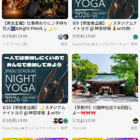
【男女主催】仕事終わりに♪手持ち
9/9【参加者企画】🌙 スタジアムナ
花火🎆&Night Piknik🗼🌙✨
イトヨガ @ 神宮球場 🧘‍♀️with鈴木
伸枝
8/19(水) 19:00
9/9(水) 19:00
シェアハピし隊。
東京
EnjoyTokyo★エンジョイトーキョー
東京
8/10【参加者企画】🌙 スタジアム
【早割中】川越神社巡り&初詣し
ナイトヨガ @ 神宮球場 🧘‍♀️with鈴
よ〜🎀🎀🎀
木一平
8/10(月) 19:00
1/2(土) 13:30
EnjoyTokyo★エンジョイトーキョー 〜気持ちだけでも国際派〜
東京
Too cafe
東京