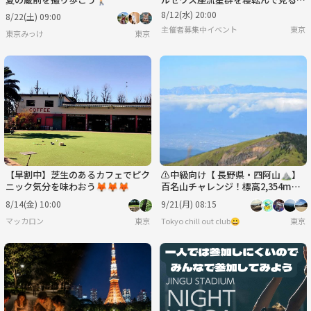
🌠
8/12(水) 20:00
8/22(土) 09:00
主催者募集中イベント
東京
東京みっけ
東京
【早割中】芝生のあるカフェでピク
⚠️中級向け【 長野県・四阿山⛰】
ニック気分を味わおう🦊🦊🦊
百名山チャレンジ！標高2,354mの
絶景へ⭐️
8/14(金) 10:00
9/21(月) 08:15
マッカロン
東京
Tokyo chill out club😀
東京