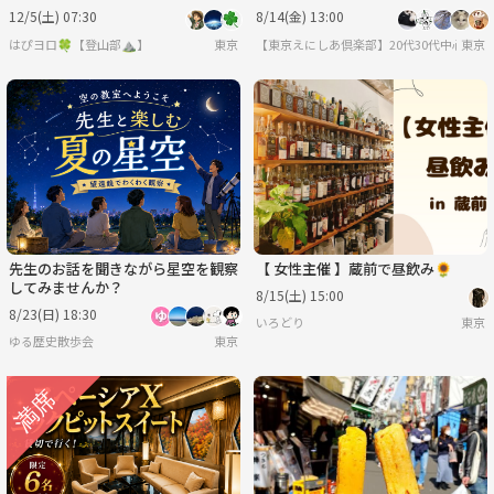
切✨ 大人の修学旅行 in 日光🍁
夏の交流イベント♫
12/5(土) 07:30
8/14(金) 13:00
はぴヨロ🍀【登山部⛰️】
東京
【東京えにしあ倶楽部】20代30代中心！社
東京
先生のお話を聞きながら星空を観察
【 女性主催 】蔵前で昼飲み🌻
してみませんか？
8/15(土) 15:00
8/23(日) 18:30
いろどり
東京
ゆる歴史散歩会
東京