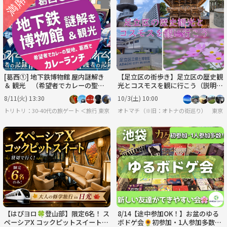
[葛西①] 地下鉄博物館 屋内謎解き
【足立区の街歩き】足立区の歴史観
＆ 観光 （希望者でカレーの聖地
光とコスモスを観に行こう（説明・
ランチ）
解説有り）
8/11(火) 13:30
10/3(土) 10:00
トリトリ：30-40代の旅ゲート ＜旅行・世界のグルメ・謎解き・新たな体験＞
東京
オトマチ（※旧：オトナの街巡り）【年齢限
東京
【はぴヨロ🍀登山部】限定6名！ ス
8/14【途中参加OK！】お盆のゆる
ペーシアX コックピットスイート貸
ボドゲ会🌻初参加・1人参加多数✨