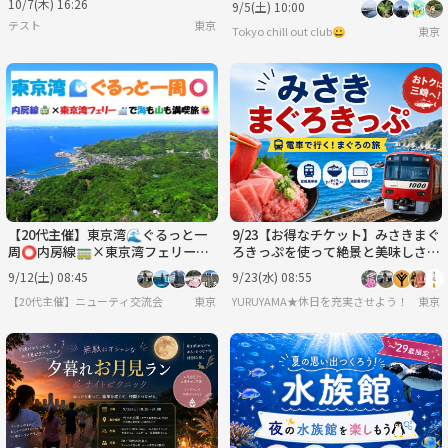
10/7(木) 16:26
9/5(土) 10:00
テスト
東京
Tokyo chill out club😀
東京
【20代主催】東京湾🌊ぐるっと一
9/23【お得なチケット】みさきまぐ
周⭕️内房線🚃×東京湾フェリー🛳️
ろきっぷを使って絶景と美味しさを
で海も山も満喫旅😆
満喫する日帰りの旅
9/12(土) 08:45
9/23(水) 08:55
【20代主催】ニューティ交流会
東京
YURUYAMA★休日を充実させよう！（グ
東京