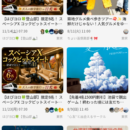
【はぴヨロ🍀登山部】限定6名！ ス
築地グルメ食べ歩きツアー🍣✨ 海
ペーシアX コックピットスイート貸
鮮だけじゃない！人気グルメをゆる
切✨ 大人の修学旅行 in 日光🍁
っと満喫
11/14(土) 07:30
8/11(火) 11:00
はぴヨロ🍀【登山部⛰️】
東京
ちょい活倶楽部🍨🎀
東京
【はぴヨロ🍀登山部】限定6名！ ス
【先着4名1500円割引】池袋で脱出
ペーシアX コックピットスイート貸
ゲーム！終わった頃には友だち😆!!
切✨ 大人の修学旅行 in 日光🍁
大人になっても青春を過ごそう🌼
11/23(月) 07:30
8/9(日) 11:45
はぴヨロ🍀【登山部⛰️】
東京
''心友''と出会えるサークル
東京