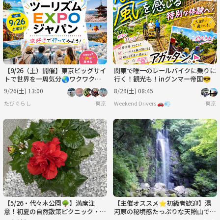
火
水
木
金
土
日
9/1
9/2
9/3
9/4
9/5
9/6
【9/26（土）開催】東京ビッグサイ
関東で唯一のレールバイクに乗りに
トで世界を一周気分🌏ワクワク満
行く！観光も！inグンマー帝国😎
載のツーリズムEXPOジャパンに行
9/26(土) 13:00
8/29(土) 08:45
ってみよう💖
たびぐらし
東京
Weekend Drivers 🚗💨
東京
【5/26・代々木公園🌳】満席注
【主催オススメ⭐️初級者歓迎】湯
意！初夏の自然散策ピクニック・友
河原の秘境感たっぷりな天照山で滝
活チャレンジ✨
巡り＆森林浴ハイク🌳