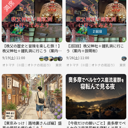
【秩父の歴史と冒険を楽しむ旅！】
【2回目】秩父神社＋鍾乳洞に行こ
秩父神社＋鍾乳洞に行こう（案内＋
う（案内＋説明有）
説明有）
9/19(土) 11:00
9/26(土) 11:00
オトマチ（※旧：オトナの街巡り）【年齢限定なし、30・40代が多く、50代も可】【歴
東京
オトマチ（※旧：オトナの街巡り）【年齢限
東京
【東京みっけ｜路地裏さんぽ編】盛
【今夜だけの願いごと】奥多摩でペ
夏の蔵前を撮り歩こう🚶🏻
ルセウス座流星群を寝転んで見る夜