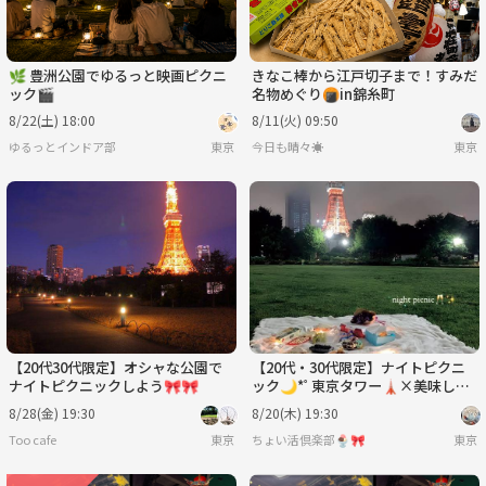
🌿 豊洲公園でゆるっと映画ピクニ
きなこ棒から江戸切子まで！すみだ
ック🎬
名物めぐり🍘in錦糸町
8/22(土) 18:00
8/11(火) 09:50
ゆるっとインドア部
東京
今日も晴々☀️
東京
【20代30代限定】オシャな公園で
【20代・30代限定】ナイトピクニ
ナイトピクニックしよう🎀🎀
ック🌙*ﾟ東京タワー🗼×美味しい
パンを食べながらお話しましょ🍞
8/28(金) 19:30
8/20(木) 19:30
🥐
Too cafe
東京
ちょい活倶楽部🍨🎀
東京