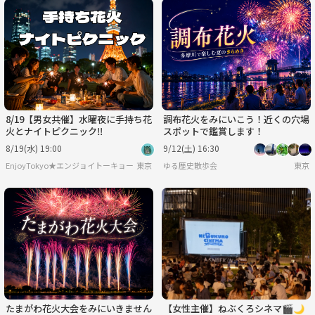
8/19【男女共催】水曜夜に手持ち花
調布花火をみにいこう！近くの穴場
火とナイトピクニック‼️
スポットで鑑賞します！
8/19(水) 19:00
9/12(土) 16:30
EnjoyTokyo★エンジョイトーキョー 〜気持ちだけでも国際派〜
東京
ゆる歴史散歩会
東京
たまがわ花火大会をみにいきません
【女性主催】ねぶくろシネマ🎬️🌙