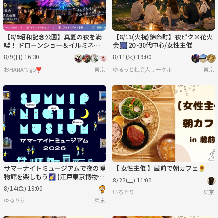
【8/9昭和記念公園】真夏の夜を満
【8/11(火祝)錦糸町】夜ピク×花火
喫！ ドローンショー＆イルミネー
会🎆 20~30代中心/女性主催
ション×花火大会スペシャルナイト
8/9(日) 16:30
8/11(火) 19:00
🎆限定開催
おHANAでgo❣️
東京
ゆるっと社会人サークル
東京
サマーナイトミュージアムで夜の博
【 女性主催 】蔵前で朝カフェ🌻
物館を楽しもう🌠 (江戸東京博物館
8/22(土) 11:00
編)
8/14(金) 19:00
いろどり
東京
ゆるりら
東京