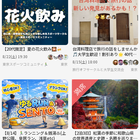
【20代限定】夏の花火飲み🎇🍻
台湾料理店で旅行の話をしませんか
🎵大学生歓迎！割引あり🌟 40代ま
8/22(土) 19:30
で(国内•海外、観光、🍗🥟🍮)
8/15(土) 18:00
東京スポーツコミュニティ🏃‍♂️
東京
旅行オフサークルと大学生交流会
東京
【8/14】🏃‍♂️ランニング＆銭湯♨️(上
【2泊3日】紅葉の季節に和歌山県
野公園、皇居ラン、浅草etc)
の世界遺産と史跡・名勝を巡ります