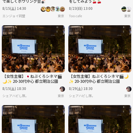
で楽しくボウリング会🎳
をしてみよう🍒🍒
8/15(土) 14:30
8/23(日) 13:00
エンジョイ同盟
東京
Too cafe
東京
【女性主催】🇯🇵ねぶくろシネマ🎬️
【女性主催】ねぶくろシネマ🎬️🌙
🌙✨ 20-30代中心 都立明治公園
✨ 20-30代中心 都立明治公園
8/15(土) 18:30
8/29(土) 18:30
シェアハピし隊。
東京
シェアハピし隊。
東京