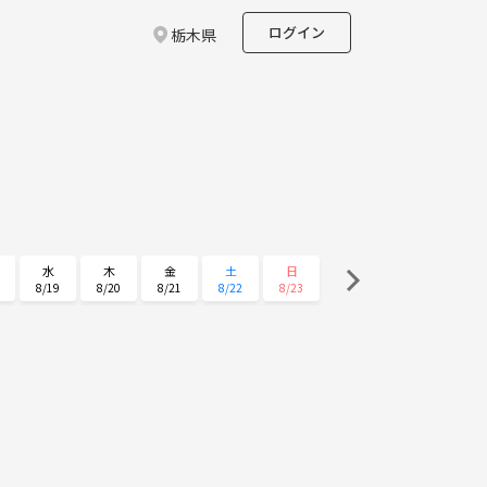
ログイン
栃木県
水
木
金
土
日
8/19
8/20
8/21
8/22
8/23