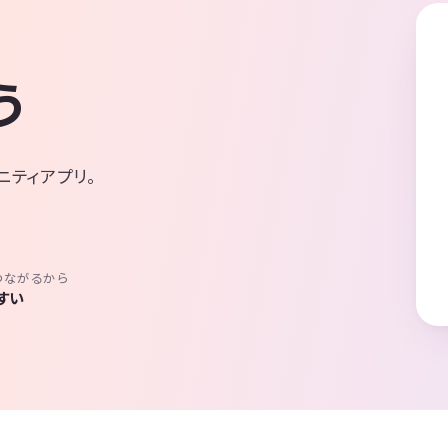
う
ニティアプリ。
つながるから
すい