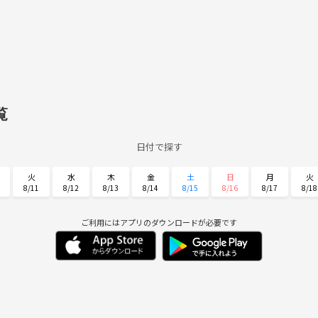
覧
日付で探す
火
水
木
金
土
日
月
火
8/11
8/12
8/13
8/14
8/15
8/16
8/17
8/18
土
日
月
火
水
木
金
8/29
8/30
8/31
9/1
9/2
9/3
9/4
ご利用にはアプリのダウンロードが必要です