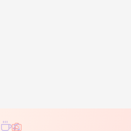
♫
✧
✦