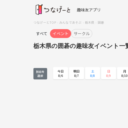
趣味友アプリ
つなげーとTOP
みんなであそぶ
栃木県
囲碁
すべて
イベント
サークル
栃木県の囲碁の趣味友イベント一
今日
明日
土
日
月
別日を
8/6
8/7
8/8
8/9
8/10
選択
月
火
水
木
金
8/24
8/25
8/26
8/27
8/28