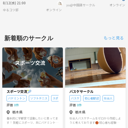
に“だらだらスマホ卒業”したい人
8/12(水) 21:00
yu@中国語サークル
オンライン
集まれ〜！もくもく会📚🔔
ゆるコツ部
オンライン
新着順のサークル
もっと見る
スポーツ交流🎾
バスケサークル
バドミントン
ソフトテニス
スポッチャ
バスケ
初心者歓迎
社会人
評価
0件
評価
0件
栃木県
栃木県
基本的に宇都宮で活動したいと思ってま
社会人バスケチームをゼロから作成しよ
す！ 気軽にスポーツ、主にバドミントン
うと考えております🏀 初心者も経験者
やソフトテニス、時折スポッチャでもで
も大歓迎！まだ自分1人しかいないので