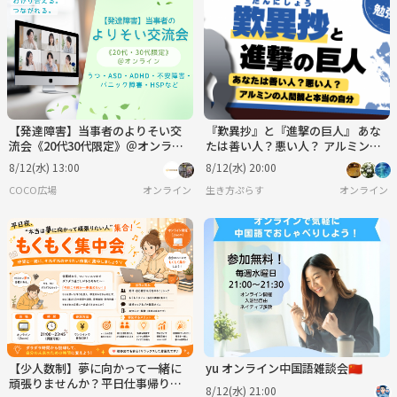
【発達障害】当事者のよりそい交
『歎異抄』と『進撃の巨人』 あな
流会《20代30代限定》＠オンライ
たは善い人？悪い人？ アルミンの
ン
人間観と本当の自分
8/12(水) 13:00
8/12(水) 20:00
COCO広場
オンライン
生き方ぷらす
オンライン
【少人数制】夢に向かって一緒に
yu オンライン中国語雑談会🇨🇳
頑張りませんか？平日仕事帰り
8/12(水) 21:00