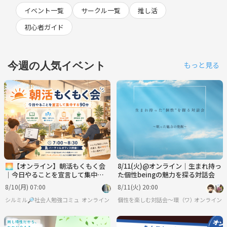
イベント一覧
サークル一覧
推し活
初心者ガイド
今週の人気イベント
もっと見る
🌅【オンライン】朝活もくもく会
8/11(火)@オンライン｜生まれ持っ
｜今日やることを宣言して集中す
た個性beingの魅力を探る対話会
る90分
8/10(月) 07:00
8/11(火) 20:00
シルミル🔎社会人勉強コミュニティ
オンライン
個性を楽しむ対話会〜環（ワ）〜
オンライン