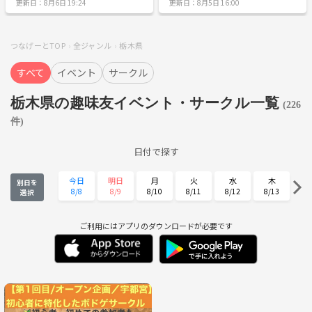
更新日：8月6日 19:24
更新日：8月5日 16:00
きる方よろしくお願いします😘
ガチでやるかenjoyにするかも決めてま
せん！ 毎週水曜日に行なっております。
行うにも今後のメンバーと相談で変更す
るかも‼️ 気になる方はご連絡ください
つなげーとTOP
全ジャンル
栃木県
すべて
イベント
サークル
栃木県の趣味友イベント・サークル一覧
(226
件)
日付で探す
今日
明日
月
火
水
木
別日を
8/8
8/9
8/10
8/11
8/12
8/13
選択
金
土
日
月
火
水
8/14
8/15
8/16
8/17
8/18
8/19
ご利用にはアプリのダウンロードが必要です
木
金
土
日
月
火
8/20
8/21
8/22
8/23
8/24
8/25
水
木
金
土
日
月
8/26
8/27
8/28
8/29
8/30
8/31
火
水
木
金
土
日