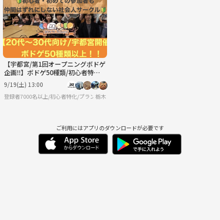
9/1
9/2
9/3
9/4
9/5
9/6
【宇都宮/第1回オープニングボドゲ
企画‼️】ボドゲ50種類/初心者特化
🔰20代〜30代向けのボードゲーム
9/19(土) 13:00
会
登録者7000名以上/初心者特化/プランニングエージェント
栃木
ご利用にはアプリのダウンロードが必要です