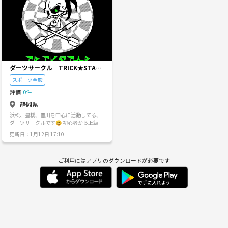
水
木
金
土
日
月
9/2
9/3
9/4
9/5
9/6
9/7
ダーツサークル TRICK★STAR
(ﾄﾘｯｸｽﾀｰ)
スポーツ全般
評価
0件
静岡県
浜松、豊橋、豊川を中心に活動してる、
ダーツサークルです😆 初心者から上級者
まで、 ダーツを楽しめる方なら誰でも 気
更新日：1月12日 17:10
軽に参加ください❗️🌠 初心者の方も、丁
寧に教えます🎵 【メンバー】 20代～40
代を中心に１９名（男１４、女５） いい
ご利用にはアプリのダウンロードが必要です
人たちばかりです✨ ライブレーティング
は、２～９の 初心者から中級者が多いで
す😄 【活動内容】 夜１９時～２４時
（遅刻、早退OK!） 💚月１回木曜日ダー
ツショップD×３浜松店、 ❤️月１回金曜
日アプレシオ豊川店、 💙月１回土曜日カ
ラオケ館浜松有楽街店、 にて、 総当たり
戦をして勝率をつけ、 ３ヶ月(９回イベン
ト)でシーズン優勝を競う イベントをおこ