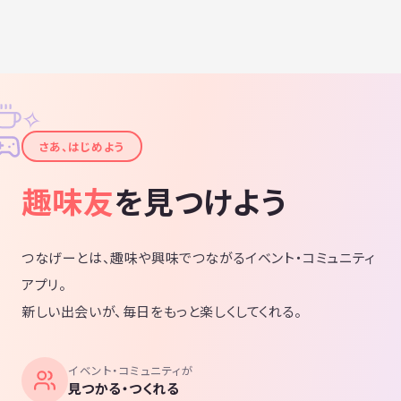
なってます💥 参加できる日だけ参加くだ
さい⤴️ 初心者でも勝てる、オートハンデ
ありです❗️ 集まった人数によって、 シン
グルスだったりダブルスだったり、 そこ
都度競技が変わります💨 参加回数すくな
くても 優勝ねらえるような調整をしてま
す😄 【参加費】 １２００円前後。 （お
店によって変わります） 【最後に】 月３
✧
回の活動日以外にも、 サークルのLINEグ
ループにて 個人的にダーツいく人 募集か
✦
けたりもおっけーです🎶 ダーツ友達たく
さあ、はじめよう
さん作りましょう💕 🎯活動予定日をイベ
ントページに載せてます🎯
趣味友
を見つけよう
つなげーとは、趣味や興味でつながるイベント・コミュニティ
アプリ。
新しい出会いが、毎日をもっと楽しくしてくれる。
イベント・コミュニティが
見つかる・つくれる