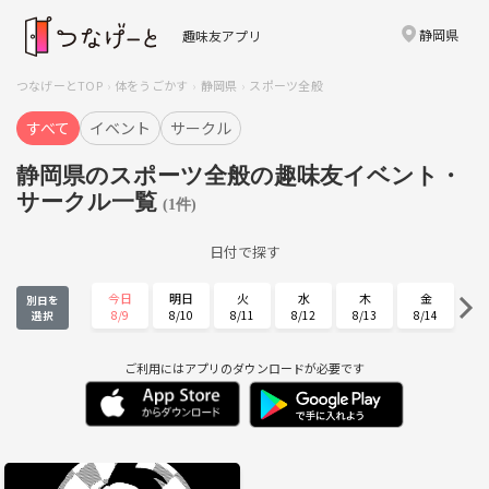
静岡県
趣味友アプリ
つなげーとTOP
体をうごかす
静岡県
スポーツ全般
すべて
イベント
サークル
静岡県のスポーツ全般の趣味友イベント・
サークル一覧
(1件)
日付で探す
今日
明日
火
水
木
金
別日を
8/9
8/10
8/11
8/12
8/13
8/14
選択
土
日
月
火
水
木
8/15
8/16
8/17
8/18
8/19
8/20
ご利用にはアプリのダウンロードが必要です
金
土
日
月
火
水
8/21
8/22
8/23
8/24
8/25
8/26
木
金
土
日
月
火
8/27
8/28
8/29
8/30
8/31
9/1