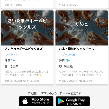
スポーツ一緒に楽しめる子と仲良くなり
ててとっても楽しい😆 ぜひ一緒にできる
更新日：4時間前
更新日：4時間前
たい😆 ⏳日程 DMします！ ⭐️ピックル
人募集！💨✨
ボールやってみたい人 ⭐️未経験・経験者
だれでもOK🙆‍♀️ ⭐️スポーツ好きな人 💭雰
囲気💭 20代前半の社会人が多く、学生気
分に戻ったような盛り上がりでやってま
す♪ ほとんどが未経験スタートなので安
心😊 ルールもシンプルで初心者でもすぐ
楽しめます✨ 最後に経験者だけでちょっ
とガチめの試合もやってます🔥 ラケット
貸し出しあります🏓 興味ある方はぜひ声
かけてくださ〜い💖
さいたまラポームピックルズ
北本・桶川ピックルボール
アウトドア
スポーツ全般
評価
0件
評価
0件
埼玉県
埼玉県
埼玉県 さいたま市を拠点に活動してる
ピックルボールやってみたい やりたいけ
ピックルボールのサ－クルです✨
どどこも埋まってる 平日夜に暇してる 日
焼けせずに運動したい みたいな需要が北
更新日：2025年7月24日 19:48
更新日：2025年7月16日 6:30
本、桶川でありそうなら ピックルボール
主催してみようと思います。 気になる方
が居たら質問に 「気になる」とだけ 送っ
ご利用にはアプリのダウンロードが必要です
ていただけると助かります。 とりあえず
5/28（水）北本市 19:00〜22:00で開催
します。 経験・未経験は問いません。 参
加される方は 未経験者とゲームになって
も 不満を態度に出さないようお願いしま