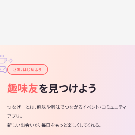
す。 無愛想な方もNGでお願いします。
基本、前半練習、後半ゲーム 参加者のレ
ベルによって やることを決めようと思い
ます。 【持ち物】 室内用シューズ パドル
は100円でレンタルします 参加費:600円
基本ルールをサラッと 予習してもらえる
と助かります。 気軽にご連絡ください
✧
✦
さあ、はじめよう
趣味友
を見つけよう
つなげーとは、趣味や興味でつながるイベント・コミュニティ
アプリ。
新しい出会いが、毎日をもっと楽しくしてくれる。