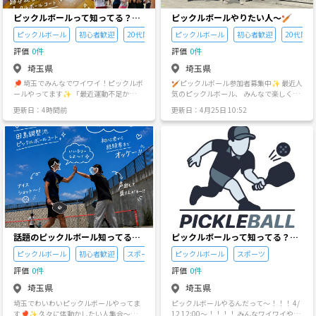
ピックルボールって知ってる？？
ピックルボールやりたい人〜🏏
✨🔥
ピックルボール
初心者歓迎
20代限定
ピックルボール
初心者歓迎
20代限定
評価
0件
評価
0件
埼玉県
埼玉県
🏓 埼玉でみんなでワイワイ！ピックルボ
🏏ピックルボール参加者募集中✨ 最近人
ールやってます✨ 「最近運動不足か
気のピックルボール、 みんなで楽しくワ
も…」 「何か新しいスポーツを始めてみ
イワイやってます🙌 初心者・1人参加も
更新日：4時間前
更新日：4月25日 10:52
たい！」 「スポーツを通して友達を作り
大歓迎！ ラケット貸出ありなので気軽に
たい！」 そんな人、大歓迎です🙌💛 🌟
参加できます😊 📅日程 6/8（月）19:3
こんな人におすすめ！ ・ピックルボール
0〜 6/20（土）13:00〜 📍越谷・草加あ
をやってみたい！ ・未経験だけど気軽に
たり 20代中心で、 未経験から始めた人も
始めたい！ ・スポーツが好き！ ・20代の
たくさんいます✨ ☀️昼開催は暑いので、
友達を増やしたい！ ✨ 雰囲気 20代前半
飲み物・帽子など暑さ対策お願いしま
の社会人が中心で、みんなで学生気分に
す！ 気になる方はお気軽にメッセージく
戻ったように楽しくプレーしています😊
ださい🙌
参加者のほとんどが未経験スタートなの
で、初めてでも安心！ ルールもシンプル
だから、すぐに楽しめます🏓 最後には、
経験者同士でちょっぴり本気の試合をす
話題のピックルボール知ってる？
ピックルボールって知ってる？✨
ることも🔥 🎾 ラケットは無料で貸し出
🔥
😌
しOK！ 参加希望や日程が気になる方は、
ピックルボール
初心者歓迎
スポーツ
ピックルボール
スポーツ
お気軽にDMしてください📩 一緒に楽し
評価
0件
評価
0件
く体を動かしましょう😊✨
埼玉県
埼玉県
埼玉でわいわいピックルボールやってま
ピックルボールやるんだって〜！！！ 4/
す🏓✨ 久々に体動かしたい人集合〜🙌
12 12:00〜！！！！ みんなワイワイやっ