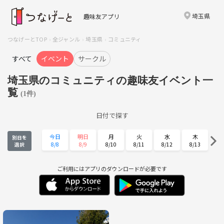
埼玉県
趣味友アプリ
つなげーとTOP
全ジャンル
埼玉県
コミュニティ
すべて
イベント
サークル
埼玉県のコミュニティの趣味友イベント一
覧
(1件)
日付で探す
今日
明日
月
火
水
木
別日を
8/8
8/9
8/10
8/11
8/12
8/13
選択
金
土
日
月
火
水
8/14
8/15
8/16
8/17
8/18
8/19
ご利用にはアプリのダウンロードが必要です
木
金
土
日
月
火
8/20
8/21
8/22
8/23
8/24
8/25
水
木
金
土
日
月
8/26
8/27
8/28
8/29
8/30
8/31