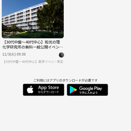
火
水
木
金
土
日
9/1
9/2
9/3
9/4
9/5
9/6
【30代中盤〜40代中心】和光の理
化学研究所の無料一般公開イベント
参加&ランチ
11/3(火) 09:30
【30代中盤〜40代中心】楽学イベント・勉強会コミュニティ
埼玉
ご利用にはアプリのダウンロードが必要です