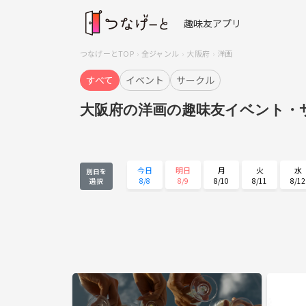
趣味友アプリ
つなげーとTOP
全ジャンル
大阪府
洋画
すべて
イベント
サークル
大阪府の洋画の趣味友イベント・
今日
明日
月
火
水
別日を
8/8
8/9
8/10
8/11
8/12
選択
水
木
金
土
日
8/26
8/27
8/28
8/29
8/30