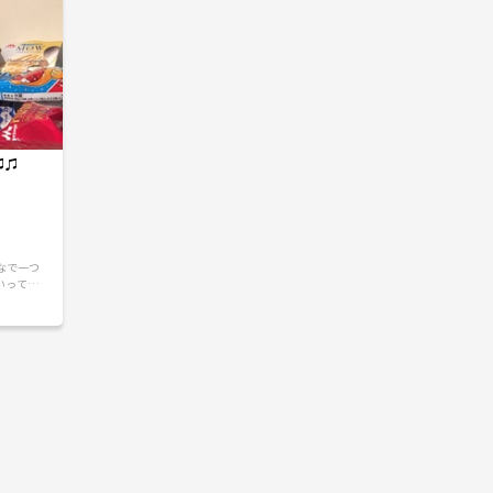
♫♫
んなで一つ
いってこ
シャ
って、 ホ
か
くは映画
がプラス
間を共有し