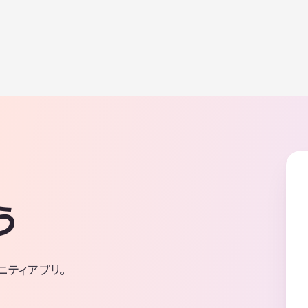
集中です。 ・年齢制限は特にありません。 ・
代以外の会費はありません。 ・映画について
全く不問です。 ・ネットワークビジネス、宗
は固く禁止させていただきます。 もしご興
場合、 お名前、年齢、お住まい、好きな映画
ルを添えてご連絡ください。 まずは体験参加
をさせていただきます。 よろしければ、ホー
もご確認ください。 以上、よろしくお願
ます！
う
ニティアプリ。