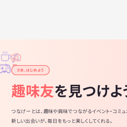
ンバー募
映画鑑賞
の知識は
教等の勧誘
味がある
のタイト
のご案内
ムページの方
いいたし
♫
✧
✦
✦
♪
✧
さあ、はじめよう
趣味友
を見つけよ
つなげーとは、趣味や興味でつながるイベント・コミュ
新しい出会いが、毎日をもっと楽しくしてくれる。