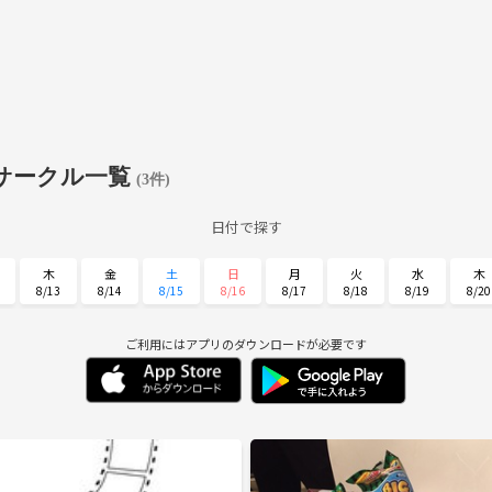
サークル一覧
(3件)
日付で探す
木
金
土
日
月
火
水
木
8/13
8/14
8/15
8/16
8/17
8/18
8/19
8/20
月
火
水
木
金
土
日
8/31
9/1
9/2
9/3
9/4
9/5
9/6
ご利用にはアプリのダウンロードが必要です