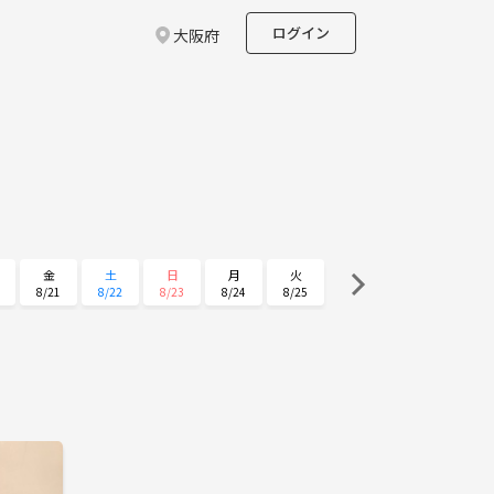
ログイン
大阪府
金
土
日
月
火
8/21
8/22
8/23
8/24
8/25