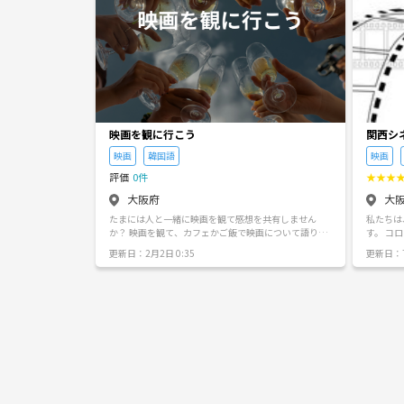
映画を観に行こう
関西シ
映画
韓国語
映画
評価
0件
★
★
★
大阪府
大
たまには人と一緒に映画を観て感想を共有しません
私たちは
か？ 映画を観て、カフェかご飯で映画について語り合
す。 コ
いましょう😎 ジャンルは主に洋画(SFやアメコミ系)で
たが、2
更新日：2月2日 0:35
更新日：7
す。 お気軽にどうぞ〜！
ッセージ
訳ありませんでした。
数は15
行きます
場所は問
写/アニ
には希望
お話ししましょう！ 活動
ダウント
目のメロ
HE END