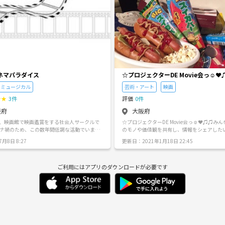
ネマパラダイス
☆プロジェクターDE Movie会っ☺︎❤︎
ミュージカル
芸術・アート
映画
★
★
3件
評価
0件
阪府
大阪府
、映画館で映画鑑賞をする社会人サークルで
☆プロジェクターDE Movie会っ☺︎❤︎♫♫み
ロナ禍のため、この数年間低調な活動でいまし
のモノや価値観を共有し、情報をシェアした
023年度より復活予定です。 この間に頂いたメ
とで... Movie Eventを企画しましたっ😆👍🏻✨✨ オ
月8日 8:27
更新日：2021年1月18日 22:45
に返信できていない方が多数おり、大変申し
レなBARを貸し切って、 プロジェクターを使
 現在、アクティブメンバーの人
ットドックやポップコーン片手に映画を観る... 欧米
人前後です。 主に土日で、映画館に映画を観に
っ^_^😝😜✨✨笑 ⬆︎古っ🙀✨笑 毎月テーマを持って
ご利用にはアプリのダウンロードが必要です
。 場所は梅田か難波が多いですが、関西なら
映画を観るので、 楽しさ倍増ですし、ゆくゆ
いません。 映画のジャンルは洋画/邦画、実
館を貸し切りたいとも考えてますっ😆💕💕 観る映画
メを問わないオールジャンルです。 映画の前後
は、洋画・邦画・アニメ問わず、一人ひとり
者でごはんに行きます。ぜひ、映画について
になるものをチョイスしてますっ😆🎉✨✨ 映画が好
歴 パラサイト-半地下の家族-
き... 大好きな友達を増やしたい... 素敵な時
ン・アビー ヒックとドラゴン 聖地への冒険 盲
たい... etc... 何かピンと感じた方はぜひ一緒に盛り上が
ディ ファイティング・ファミリー IT/イット T
りましょうっ😆🎉💕✨ ありがとうございますーっ🚀
 アップグレード JOKER アス 天気の子 現在、メ
✨✨