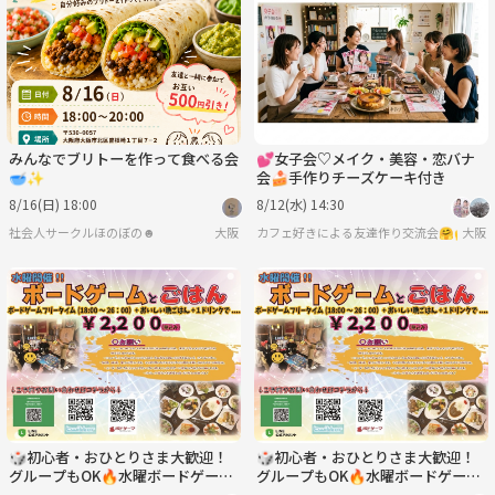
日
月
火
水
木
金
8/30
8/31
9/1
9/2
9/3
9/4
みんなでブリトーを作って食べる会
💕女子会♡メイク・美容・恋バナ
🥣✨
会🍰手作りチーズケーキ付き
8/16(日) 18:00
8/12(水) 14:30
社会人サークルほのぼの☻
大阪
カフェ好きによる友達作り交流会🤗🙌✨🧸
大阪
🎲初心者・おひとりさま大歓迎！
🎲初心者・おひとりさま大歓迎！
グループもOK🔥水曜ボードゲーム
グループもOK🔥水曜ボードゲーム
会 ご飯＋ドリンク付きで¥2,200｜
会 ご飯＋ドリンク付きで¥2,200｜