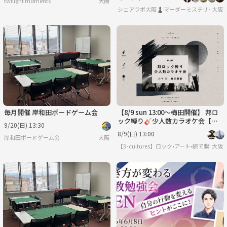
twilight moments
大阪
シェアラボ大阪♟️マーダーミステリー/ボー
大阪
毎月開催 岸和田ボードゲーム会
【8/9 sun 13:00〜梅田開催】 邦ロ
ック縛り🎸少人数カラオケ会【第5
9/20(日) 13:30
回】
8/9(日) 13:00
岸和田ボードゲーム会
大阪
【3·cultures】ロック•アート•旅で繋がる
大阪