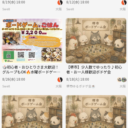
8/19(水) 18:00
8/12(水) 18:00
東三国・新大阪
東三国・新大阪
Swell
大阪
Swell
大阪
🎲初心者・おひとりさま大歓迎！
【堺市】少人数でゆったり♪初心
グループもOK🔥水曜ボードゲーム
者・お一人様歓迎ボドゲ会
会 ご飯＋ドリンク付きで¥2,200｜
8/26(水) 18:00
8/18(火) 18:00
東三国・新大阪
Swell
大阪
堺市ゆるボドゲ会☕️
大阪