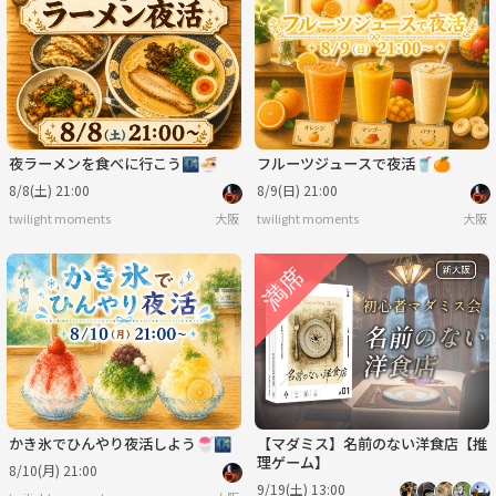
夜ラーメンを食べに行こう🌃🍜
フルーツジュースで夜活🥤🍊
8/8(土) 21:00
8/9(日) 21:00
twilight moments
大阪
twilight moments
大阪
かき氷でひんやり夜活しよう🍧🌃
【マダミス】名前のない洋食店【推
理ゲーム】
8/10(月) 21:00
9/19(土) 13:00