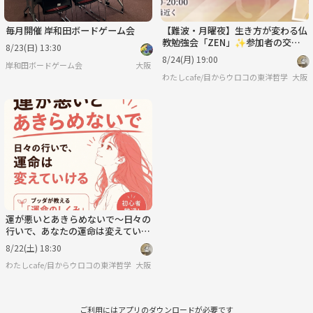
毎月開催 岸和田ボードゲーム会
【難波・月曜夜】生き方が変わる仏
教勉強会「ZEN」✨参加者の交流
8/23(日) 13:30
も楽しみ
8/24(月) 19:00
岸和田ボードゲーム会
大阪
わたしcafe/目からウロコの東洋哲学
大阪
運が悪いとあきらめないで～日々の
行いで、あなたの運命は変えていけ
る～
8/22(土) 18:30
わたしcafe/目からウロコの東洋哲学
大阪
ご利用にはアプリのダウンロードが必要です