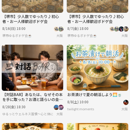
【堺市】少人数でゆったり♪初心
【堺市】少人数でゆったり♪初心
者・お一人様歓迎ボドゲ会
者・お一人様歓迎ボドゲ会
8/16(日) 18:00
8/7(金) 18:00
堺市ゆるボドゲ会☕️
大阪
堺市ゆるボドゲ会☕️
大阪
【対話BAR】あなたは、なぜその本
お茶漬けで夏の朝活しよう🌅🍵
を手に取った？お酒と語らいの金曜
8/8(土) 10:00
夜
8/28(金) 18:30
twilight moments
大阪
ゆるっとウェルネス習慣〜心と体に「余白のじかん」を〜
大阪