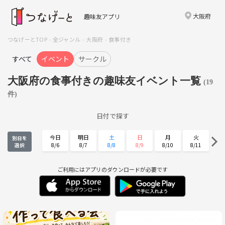
大阪府
趣味友アプリ
つなげーとTOP
全ジャンル
大阪府
食事付き
すべて
イベント
サークル
大阪府の食事付きの趣味友イベント一覧
(19
件)
日付で探す
今日
明日
土
日
月
火
別日を
8/6
8/7
8/8
8/9
8/10
8/11
選択
水
木
金
土
日
月
8/12
8/13
8/14
8/15
8/16
8/17
ご利用にはアプリのダウンロードが必要です
火
水
木
金
土
日
8/18
8/19
8/20
8/21
8/22
8/23
月
火
水
木
金
土
8/24
8/25
8/26
8/27
8/28
8/29