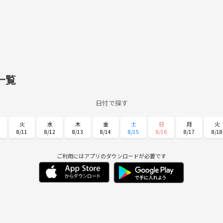
一覧
日付で探す
火
水
木
金
土
日
月
火
8/11
8/12
8/13
8/14
8/15
8/16
8/17
8/18
土
日
月
火
水
木
金
8/29
8/30
8/31
9/1
9/2
9/3
9/4
ご利用にはアプリのダウンロードが必要です