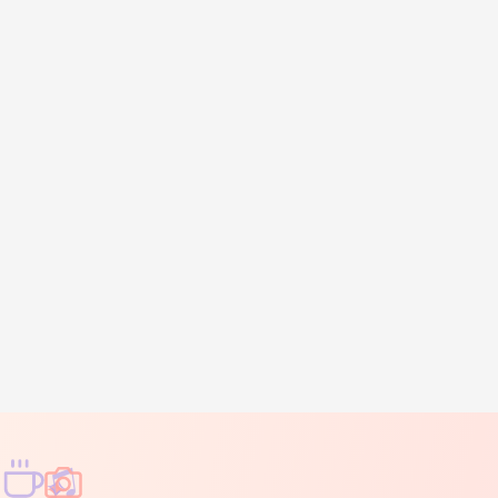
♫
✧
✦