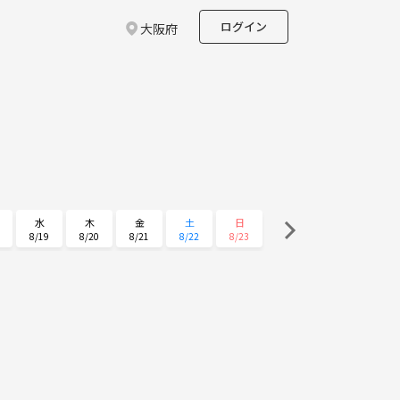
ログイン
大阪府
水
木
金
土
日
8/19
8/20
8/21
8/22
8/23