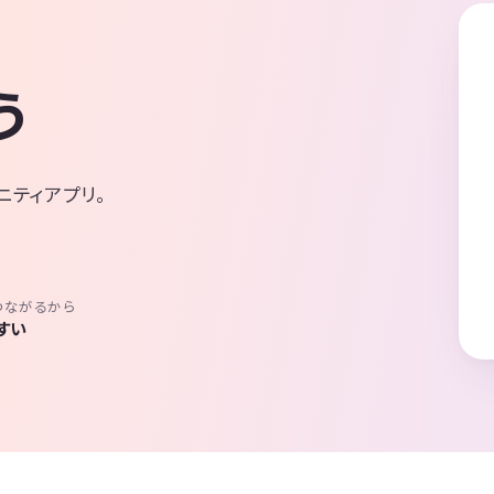
う
ニティアプリ。
つながるから
すい