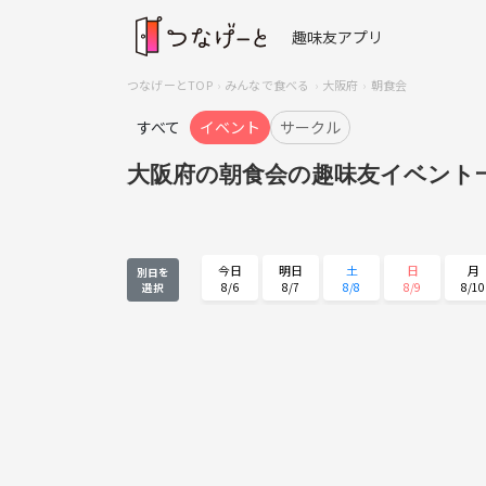
趣味友アプリ
つなげーとTOP
みんなで食べる
大阪府
朝食会
すべて
イベント
サークル
大阪府の朝食会の趣味友イベント
今日
明日
土
日
月
別日を
8/6
8/7
8/8
8/9
8/10
選択
月
火
水
木
金
8/24
8/25
8/26
8/27
8/28