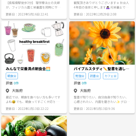
兼ねなく自由に参加したい方たちは平日
【長堀橋駅徒歩3分】 理学療法士の夫婦
観覧頂きありがとうございます☺︎ 社会人
瞬で、『森』に変わります まずは、お話
夜会サークルのほうにご参加ください！
が、フィジカル面と栄養面を同時にサポ
4年目の佳奈と申します🙇🏻‍♀️ 元栄養士で、
を聞いてください😄 あなたの時間を決し
こちらは比較的自由に楽しむ集まりなの
ートできるカフェ『SEREN pêche（セレ
現在OLをしています🌱 私達は、バスケ、
て無駄にはいたしません ※ 参加には事前
更新日：2023年5月16日 22:41
更新日：2022年12月29日 2:08
で、イベント外での個人間のトラブルに
ンペッシュ）』をオープン♩ 通常の営業
バレー、フットサル、ドッチボールなど
申込みが必要です ※ お申込みは、下記
も関与しないスタンスを取っています😄
とはまた別に、発酵野菜の作り方や、
のスポーツ始め、飲み会やオンラインゲ
『調整さん』でお願いいたします🤲 ※ セ
※サークルの会に文句を言う方、態度の
麹・醤、、、身体に優しく良いものの作
ーム等、楽しい企画を、毎月させて頂い
ミナー終了後、場所を変えて懇親会を開
悪い方、輪を乱す方、運営側のいうこと
り方や使い方ワークショップを開いてい
てます🥰💕 コンセプトは、 『将来、日
きます。 有料（4〜5千円）となります
を聞けない方や運営側が参加者様として
ます！
本の子供たちが大人になった時に、 憧れ
が、一緒に 『お金儲け』 の話ができたら
ふさわしくないと判断した方は最悪の場
られるような大人の集団が作りたい』と
嬉しいです😁
合は出禁にいたします。 ※またグループ
いった趣旨の元、 期間限定ではなく、一
や参加メンバーを大事にしてくれる人達
生涯の仲間作りをテーマに 日々活動して
で集まりたいので、基本僕のグループで
おります🌼🤩 日時等の詳細はメッセージ
は1つのグループに参加された方は僕の他
の方から送らせて頂くので お気軽に、ご
グループへの参加は辞めてもらっていま
連絡お待ちしております😳✨ 皆さんとお
す。 僕のグループでなければ入るのは
会いできる日を楽しみにしています💕
みんなで栄養満点朝食会🌅
バイブルスタディ✏️聖書を通して
全然OKですので、ご理解願います🙇 ※
自分を知る会
僕のグループでの複数参加が分かった場
朝食会
勉強会
読書会
カフェ会
合には勝手にこちらでサークル退会させ
評価
0件
評価
0件
てもらいますのでよろしくお願いします
m(_ _)m 🚫注意事項を破った方はイベン
大阪府
大阪府
ト中であろうと退会させてもらいます。
最近では、朝食を食べない方も多いです
聖書が知りたい、自分自身が知りたい、
もちろん返金等は行いません。 参加の希
よね😅 でも、朝食ってすごく大切☝️ そん
心癒されたい、内面を磨きたい✨ グロー
望や質問などありましたら何でもお問い
な朝食の重要性をお伝えする 栄養講座を
バルな考え方を身につけたい人に🤲💓 歴
合わせください♪ みんなでいろいろ思い
更新日：2022年1月13日 22:22
更新日：2021年5月13日 9:36
受けながら 最高にヘルシーでおいしい 手
史、政治、建築、アート、 音楽、映画、
出を作っていけたらと思っているのでよ
軽な朝食をみんなで楽しむ会です☺️ 8種
踊り、文学 企業家や革命家、著名人など
ろしくお願いします😊
類の味から選べる栄養満点シェイクに ス
多くに影響を与えている書物🔔 世界中で
ッキリ快調を叶えるアロエドリンクに 代
翻訳され、 地球上一番知られている本📖
謝を高めるデトックスティーを セットで
✨ 世界の文化や思考のベースになってい
ご提供します💕 朝から栄養満点の朝食を
て 実は仏教やイスラム教、ユダヤ教、 身