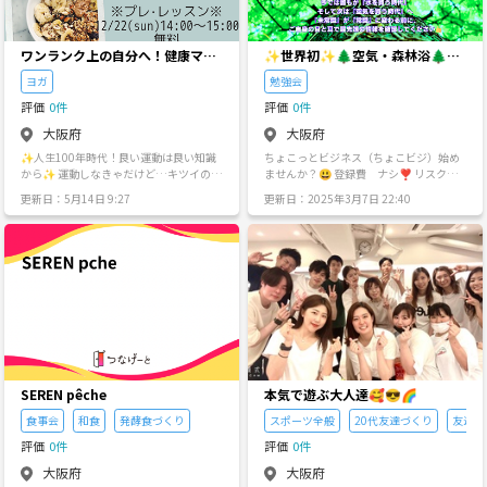
とが、Glow Up Timeを始めようと思った
を増やして楽しめられたらと思っていま
きっかけです☺️ Glow Up Timeでは、 ス
すのでよろしくお願いします🙏 看護師・
トレッチで体をゆるめながら、 栄養・イ
薬剤師・臨床工学技士・臨床検査技師・
ンナーケア・美容について、 日々の生活
放射線技師・理学療法士・看護助手・介
ワンランク上の自分へ！健康マニ
✨世界初✨🌲空気・森林浴🌲事
に取り入れやすい形で やさしくお伝えし
護士・管理栄養士・栄養士・医療事務ets
ア集まれ〜〜!!
業
ヨガ
勉強会
ています🧘‍♀️ 新しい出会いと学びの中で、
様々な医療職の方達で集まり、厳しい医
自分を大切にする習慣を一緒に育ててい
療現場を協力して乗り越え月1開催にして
評価
0件
評価
0件
きましょう❣️
楽しめられる環境が出来たらと思ってい
大阪府
大阪府
ます😊🎉🎉 今回から新規に開く交流会
なので、友達、知り合い、新規の方で集
✨人生100年時代！良い運動は良い知識
ちょこっとビジネス（ちょこビジ）始め
まり楽しく交流できたらと思っているの
から✨ 運動しなきゃだけど…キツイのは
ませんか？😃 登録費 ナシ❣️ リスク
で、新規・初参加の方も是非一緒に楽し
ちょっと… 筋トレしてるけど、思うよう
ナシ❣️ まったく新しい考え方の まったく
更新日：5月14日 9:27
更新日：2025年3月7日 22:40
み交流を増やしていけたら嬉しいです🥰
にいかないな… すぐ疲れちゃう…、日中
新しいビジネス 🌈 空気サプリ🌲 『世界
━━━━━━━━━━━━━━━━━━
働いてるのに夜寝付けないな… そんなあ
初 空気事業説明会』のご案内😃 🌲日
━━━ ⚠️注意事項 ━━━━━━━━━
なた、もしかしたら、栄養不足が原因か
時：6/8(土)13:30-16:00 🌲場所：難波市
━━━━━━━━━━━━ ⚠️グループ
も？ 今回のクラスでは、予防医学由来の
民学習センター第3研修室 🌲参加費：¥ 1,
を安全かつ安心して楽しめるよう、以下
最新の栄養学とともに、ヨガ由来の無理
000- （初めての方は、無料です） お金儲
の行為は禁止していますので、見かけた
のない運動を体験してほしいです！ 寒い
けのチャンスはこんな言葉にあります
際には主催者までお知らせください。 ※
季節だからこそ！体動かしてポカポカに
『現在の未常識は、未来の常識』 ★ 昭和
恋愛、勧誘、ビジネス、宗教、他グルー
なりましょう🔥
の人は 「500mlの水を100円で買う？」
プへの引き抜き等の目的はグループを壊
と、笑いながらバカにしていた 「栄養は
しかねないためそれらの目的の場でない
食事だけで摂れる」 と、信じていた ★ 平
ことはご了承の上参加してみてくださ
成初期の人は 「空気清浄器なんて要らな
い！ ※各種ハラスメント行為 ※反社会的
いよ」 と、見向きもしなかった ★ 令和の
SEREN pêche
本気で遊ぶ大人達🥰😎🌈
集団の構成員もしくは、その関係者の参
時代 ・アレルギー体質の人が増えた😣 ・
加 ※その他公序良俗、法律等に反する行
ペットは家族、室内で一緒に住むのがあ
食事会
和食
発酵食づくり
スポーツ全般
20代友達づくり
友達づ
為 ※サークル代表者・主催者・運営関係
たりまえ😍 ・部屋の中は、化学物質とダ
者は今回はご参加NGとさせていただきま
評価
0件
評価
0件
ニ類で充満している😱 ✴️ そんな現在人
す。（他のサークルに参加側として参加
の家庭環境に、いま、一番必要なのは
大阪府
大阪府
している方はOKです！） ⚠️他主催者や気
『健康な空気』 ✴️ あなたのお部屋が、一