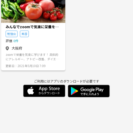
とることで エネルギッシュな1日を送れ
近な神社にも繋がりがあります😳 ‘’ただ
ます✨✨ こんな方にオススメ🌈 🌱朝は
の宗教本‘’ではありません〜🙅‍♀️ 聖書は長
忙しくて朝食を食べる時間がない人 🌱エ
い歴史の中で、 その言葉に多くの人が癒
ネルギッシュな1日を送りたい人 🌱痩せ
されてきたり、 自分を知るための道具だ
たい人 🌱家族の健康を守りたい人 🌱友
ったり 万能な本なんです😊 自分が分かれ
達がほしい人 お気軽にお問い合わせ下さ
ば、 見える世界が変わります☀️🌛⭐️ ち
みんなでzoomで気楽に栄養を学
い♦️
なみに、聖書はたとえで書かれているの
ぶ会✨
で、 1人で読んでも本当の意味は分かり
勉強会
美容
ません 一緒にその謎を読み解きながら 心
評価
0件
や知識の栄養にしていきましょう🙌 最初
は気楽に楽しく 簡単に、概要から🙆‍♀️ その
大阪府
日限りでもOKです👐 ・心の話が好き ・
zoomで栄養を気楽に学びます！ 具体的
メンタル強くしたい ・世界の歴史が好き
にアレルギー、アトピー改善、ダイエッ
・不思議な話にわくわくする ・自分を知
ト、美容、免疫力アップ、腸活など テー
りたい、相談したい ・自己分析や自己啓
更新日：2021年5月10日 7:09
マはいろいろです😁 こんな時だからこそ
発好き ・色々よくなりたい、何か変えた
気楽に楽しく学べたらなと思います✨
い ・変わりたいけどなかなか変われない
・本が大好きなので一度は読んでみたい
ご利用にはアプリのダウンロードが必要です
・とりあえず一回みてみたい そんな方、
ぜひ！ お気軽にお問い合わせください❣️