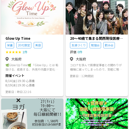
木
金
土
日
月
火
9/3
9/4
9/5
9/6
9/7
9/8
Glow Up Time
20～40歳で集まる関西現役医療従
事者交流会
栄養
20代限定
美容
友達づくり
勉強会
飲み会
★
★
★
★
★
1件
評価
0件
大阪府
大阪府
🌿Glow Up Time🌿 「Glow Up」とは 垢
コロナを挟んで医療従事者との関わりが
抜ける、成長する、 外見や内面が変化
極端に減ってしまったので、気軽に現役
し、魅力的に輝きを増していくこと✨️ 美
の医療従事者と繋がり、楽しめられる場
開催イベント
更新日：12時間前
しく健康的に歳を重ねていくには一時的
があればと思い今回から月1開催でのグル
8/14(金) 19:30 心斎橋
な流行や無理な努力ではなく、 日々の生
ープを立ち上げさせてもらいました😄 医
8/19(水) 19:30 心斎橋
活の中で自分のからだと向き合い、整え
療従事者における多職種、他病院での繋
ていくことが大切です✨️ そのためには食
がりを作って気軽に情報交換や相談でき
更新日：昨日 22:16
事や運動だけでなく、新しい考え方や人
る環境で仕事へのモチベーションを上
との出会いも大切な要素だと考えていま
げ、プライベートでも一緒に楽しめられ
す😊 20代女性の現状や悩みを聞く中で、
る関係が築き、みんなで仲良く交流の幅
「美容や健康に興味はあるけれど、何か
と縁を紡いでいけたら思っています😆✨
ら始めたらいいか分からない」 そんな声
✨ 探せば関西でも医療従事者の集まりは
を多く耳にしました。 その中で、管理栄
あるのですが、そのほとんどがビジネス
養士としての知識や経験が少しでも誰か
目的のグループなので、ここではビジネ
の役に立つのではないか？そう思ったこ
スなしに現役の医療従事者のみで繋がり