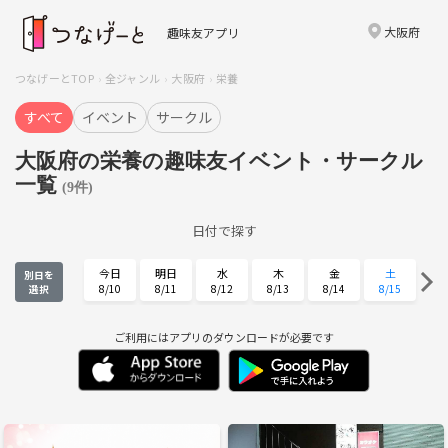
大阪府
趣味友アプリ
つなげーとTOP
全ジャンル
大阪府
栄養
すべて
イベント
サークル
大阪府の栄養の趣味友イベント・サークル
一覧
(9件)
日付で探す
今日
明日
水
木
金
土
別日を
8/10
8/11
8/12
8/13
8/14
8/15
選択
日
月
火
水
木
金
8/16
8/17
8/18
8/19
8/20
8/21
ご利用にはアプリのダウンロードが必要です
土
日
月
火
水
木
8/22
8/23
8/24
8/25
8/26
8/27
金
土
日
月
火
水
8/28
8/29
8/30
8/31
9/1
9/2