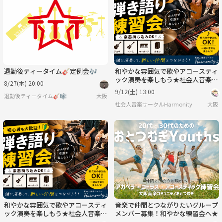
水
木
金
土
日
月
9/2
9/3
9/4
9/5
9/6
9/7
退勤後ティータイム🎸定例会🎶
和やかな雰囲気で歌やアコースティ
ック演奏を楽しもう★社会人音楽サ
8/27(木) 20:00
ークル練習会
9/12(土) 13:00
退勤後ティータイム🎸🎼
大阪
社会人音楽サークルHarmonity
大阪
和やかな雰囲気で歌やアコースティ
音楽で仲間とつながりたいグループ
ック演奏を楽しもう★社会人音楽サ
メンバー募集！和やかな練習会へ★
ークル練習会