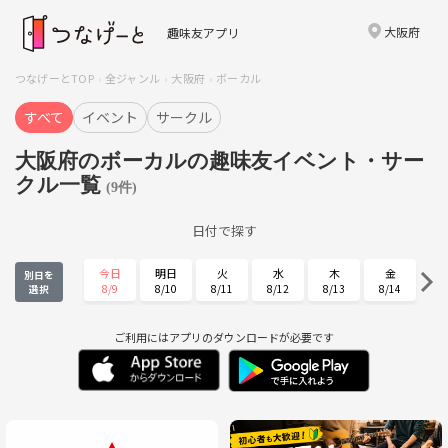
大阪府
趣味友アプリ
つなげーとTOP
全ジャンル
大阪府
ボーカル
すべて
イベント
サークル
大阪府のボーカルの趣味友イベント・サー
クル一覧
(9件)
日付で探す
今日
明日
火
水
木
金
別日を
8/9
8/10
8/11
8/12
8/13
8/14
選択
土
日
月
火
水
木
8/15
8/16
8/17
8/18
8/19
8/20
ご利用にはアプリのダウンロードが必要です
金
土
日
月
火
水
8/21
8/22
8/23
8/24
8/25
8/26
木
金
土
日
月
火
8/27
8/28
8/29
8/30
8/31
9/1