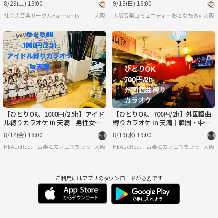
8/29(土) 13:00
9/13(日) 16:00
社会人音楽サークルHarmonity
大阪
大阪音楽コミュニティ～おとなたちの放課
大阪
【ひとりOK、1000円/2.5h】アイド
【ひとりOK、700円/2h】外国語曲
ル縛りカラオケ in 天満｜男性女性
縛りカラオケ in 天満｜韓国・中
アイドル問わず
国、外人風ワケあり曲OK
8/14(金) 18:00
8/19(水) 19:00
HEAL effect｜音楽とカフェでちょっと楽になる会
大阪
HEAL effect｜音楽とカフェでちょっと楽
大阪
ご利用にはアプリのダウンロードが必要です