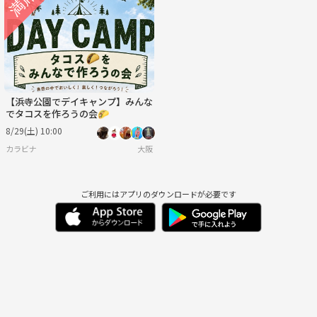
日
月
火
水
木
金
8/30
8/31
9/1
9/2
9/3
9/4
【浜寺公園でデイキャンプ】みんな
でタコスを作ろうの会🌮
8/29(土) 10:00
カラビナ
大阪
ご利用にはアプリのダウンロードが必要です