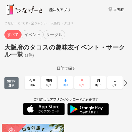
大阪府
趣味友アプリ
つなげーとTOP
全ジャンル
大阪府
タコス
すべて
イベント
サークル
大阪府のタコスの趣味友イベント・サーク
ル一覧
(1件)
日付で探す
今日
明日
土
日
月
火
別日を
8/6
8/7
8/8
8/9
8/10
8/11
選択
水
木
金
土
日
月
8/12
8/13
8/14
8/15
8/16
8/17
ご利用にはアプリのダウンロードが必要です
火
水
木
金
土
日
8/18
8/19
8/20
8/21
8/22
8/23
月
火
水
木
金
土
8/24
8/25
8/26
8/27
8/28
8/29