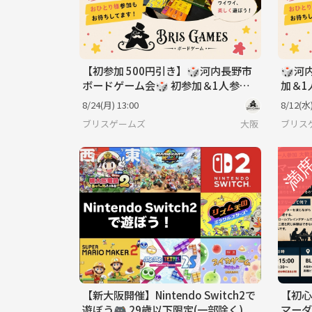
【初参加 500円引き】🎲河内長野市
🎲河
ボードゲーム会🎲 初参加＆1人参加
加＆1
大歓迎✨️
8/24(月) 13:00
8/12(水)
ブリスゲームズ
大阪
ブリス
【新大阪開催】Nintendo Switch2で
【初心
遊ぼう🎮 29歳以下限定(一部除く)
マーダ