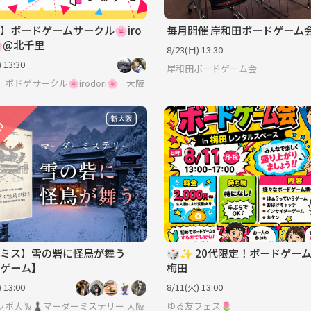
】ボードゲームサークル🌸iro
毎月開催 岸和田ボードゲーム
i🌸@北千里
8/23(日) 13:30
 13:30
岸和田ボードゲーム会
ボドゲサークル🌸irodori🌸
大阪
ミス】雪の砦に怪鳥が舞う
🎲✨ 20代限定！ボードゲーム会
ゲーム】
梅田
 13:00
8/11(火) 13:00
ラボ大阪♟️マーダーミステリー/ボードゲーム/友達作り
大阪
ゆる友フェス🌷