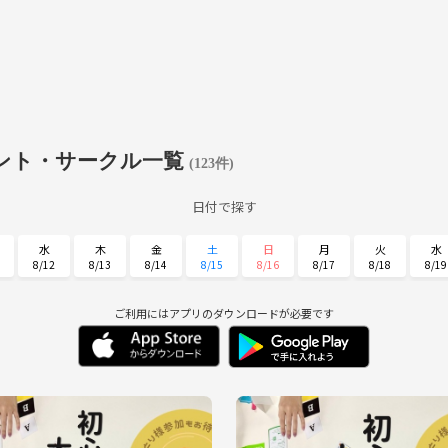
ント・サークル一覧
(123件)
日付で探す
水
木
金
土
日
月
火
水
8/12
8/13
8/14
8/15
8/16
8/17
8/18
8/19
日
月
火
水
木
金
土
8/30
8/31
9/1
9/2
9/3
9/4
9/5
ご利用にはアプリのダウンロードが必要です