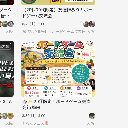
『ダーク
【20代30代限定】友達作ろう！ボー
黄昏の
ドゲーム交流会
8/29(土) 19:00
大阪
20代初心者特化！ボードゲームで友達を作ろうサークル
大阪
X CA
🎲✨ 20代限定！ボードゲーム交流
会 in 梅田
8/30(日) 13:00
ー/ボードゲーム/友達作り
大阪
ゆる友フェス🌷
大阪