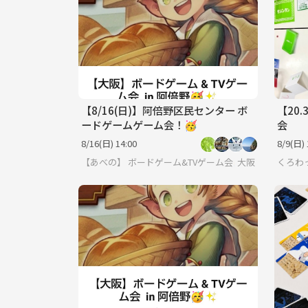
【8/16(日)】阿倍野区民センター ボ
【20
ードゲームゲーム会！🥳
会
8/16(日) 14:00
8/9(日) 
【あべの】 ボードゲーム&TVゲーム会🥳
大阪
くろわっ