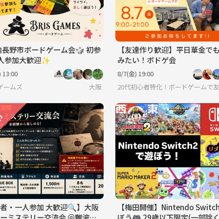
内長野市ボードゲーム会🎲 初参
【友達作り歓迎】平日華金で
人参加大歓迎✨️
みたい！ボドゲ会
 13:00
8/7(金) 19:00
ゲームズ
大阪
20代初心者特化！ボードゲームで
者・一人参加 大歓迎🔍】大阪
【梅田開催】Nintendo Switc
ーミステリー交流会 ＠難波・
ぼう🎮 29歳以下限定(一部除く