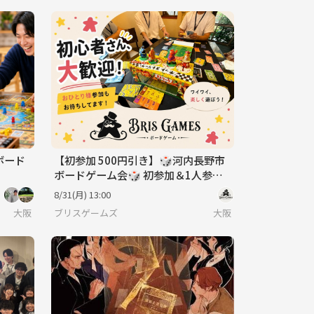
)ボード
【初参加 500円引き】🎲河内長野市
ボードゲーム会🎲 初参加＆1人参加
大歓迎✨️
8/31(月) 13:00
大阪
ブリスゲームズ
大阪