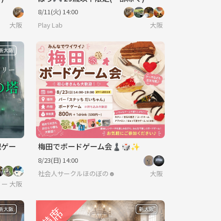
8/11(火) 14:00
大阪
Play Lab
大阪
理ゲー
梅田でボードゲーム会♟️🎲✨
8/23(日) 14:00
社会人サークルほのぼの☻
大阪
ー/ボードゲーム/友達作り
大阪