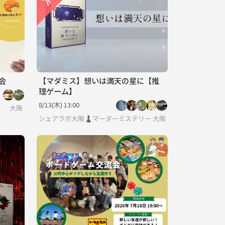
会
【マダミス】想いは満天の星に【推
理ゲーム】
8/13(木) 13:00
大阪
シェアラボ大阪♟️マーダーミステリー/ボードゲーム/友達作り
大阪