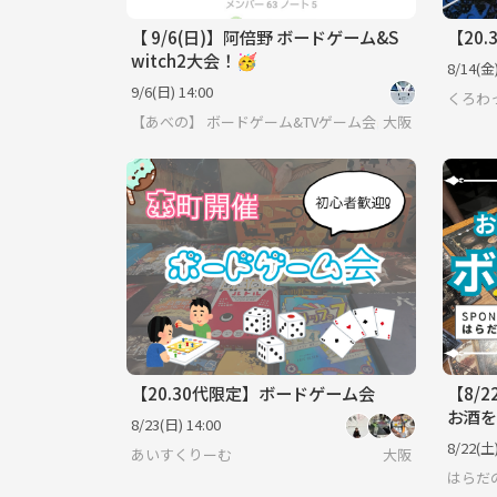
【 9/6(日)】阿倍野 ボードゲーム&S
【20
witch2大会！🥳
8/14(金)
9/6(日) 14:00
くろわっ
【あべの】 ボードゲーム&TVゲーム会🥳
大阪
【20.30代限定】ボードゲーム会
【8/
お酒
8/23(日) 14:00
8/22(土)
あいすくりーむ
大阪
はらだ