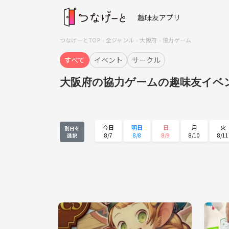
趣味友アプリ
つなげーとTOP
全ジャンル
大阪府
協力ゲーム
すべて
イベント
サークル
大阪府の協力ゲームの趣味友イベ
今日
明日
日
月
火
別日を
8/7
8/8
8/9
8/10
8/11
選択
火
水
木
金
土
8/25
8/26
8/27
8/28
8/29