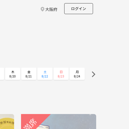
ログイン
大阪府
木
金
土
日
月
8/20
8/21
8/22
8/23
8/24