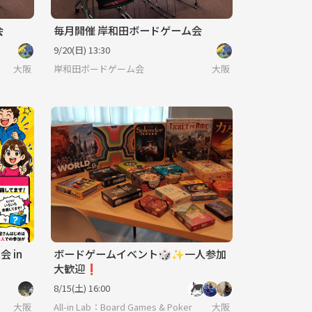
会
毎月開催 岸和田ボードゲーム会
9/20(日) 13:30
大阪
岸和田ボードゲーム会
大阪
 in
ボードゲームイベント🎲✨一人参加
大歓迎❗️
8/15(土) 16:00
大阪
All-in Lab：Board Games & Poker
大阪