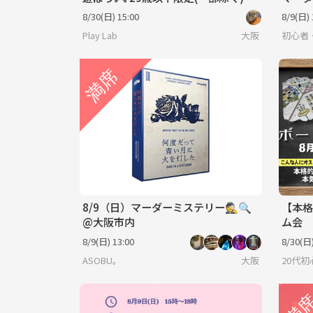
心斎橋
8/30(日) 15:00
8/9(日) 
Play Lab
大阪
初心者
8/9（日）マーダーミステリー🕵️🔍
【本格
@大阪市内
ム会
8/9(日) 13:00
8/30(日)
ASOBU。
大阪
20代