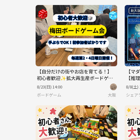
【自分だけの街やお店を育てる！】
【マダ
初心者歓迎✨拡大再生産ボードゲー
【推理
ム会🎲
8/23(日) 14:00
8/8(土) 
ボードゲーム
大阪
シェア