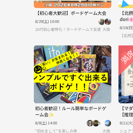
【初心者大歓迎】ボードゲーム大会
【北摂
dor
8/29(土) 10:00
8/16(日)
20代初心者特化！ボードゲームで友達を作ろうサークル
大阪
【北摂】
初心者歓迎！ルール簡単なボードゲ
【マダ
ーム会✨
【推理
8/8(土) 14:00
8/11(火)
"初めまして"を楽しみ隊
大阪
シェア