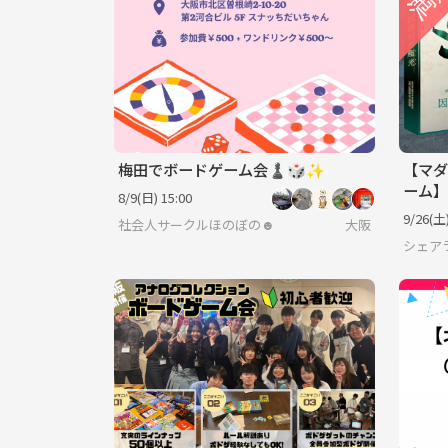
梅田でボードゲーム会♟️🎲✨
【マダ
ーム】
8/9(日) 15:00
9/26(土)
社会人サークルほのぼの☻
大阪
シェア