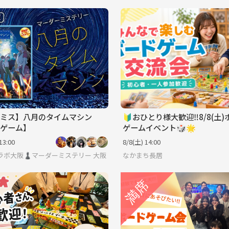
ミス】八月のタイムマシン
🔰おひとり様大歓迎‼️8/8(土
ゲーム】
ゲームイベント🎲🌟
13:00
8/8(土) 14:00
ラボ大阪♟️マーダーミステリー/ボードゲーム/友達作り
大阪
なかまち長居