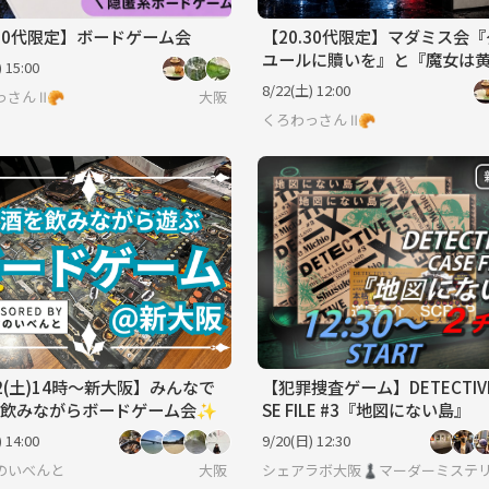
.30代限定】ボードゲーム会
【20.30代限定】マダミス会
ユールに贖いを』と『魔女は
 15:00
鐘に消える』
8/22(土) 12:00
さん Ⅱ🥐
大阪
くろわっさん Ⅱ🥐
22(土)14時～新大阪】みんなで
【犯罪捜査ゲーム】DETECTIVE 
を飲みながらボードゲーム会✨
SE FILE #3『地図にない島』
 14:00
9/20(日) 12:30
のいべんと
大阪
シェアラボ大阪♟️マーダーミステリ