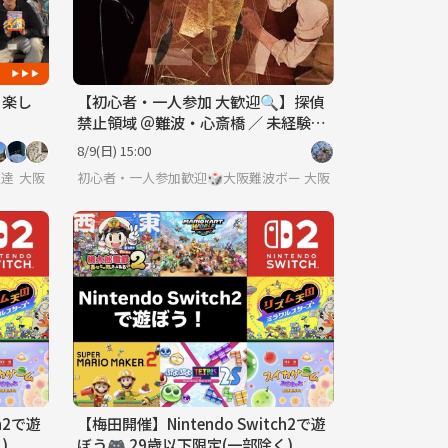
も楽し
【初心者・一人参加 大歓迎🔍】探偵
禁止領域 ＠難波・心斎橋 ／ 未経験か
ら楽しめる！
8/9(日) 15:00
友達を作ろうサークル
大阪
初心者・一人参加歓迎🎲大阪難波ボードゲーム交流会
大阪
h2で遊
【梅田開催】Nintendo Switch2で遊
)
ぼう🎮 29歳以下限定(一部除く)