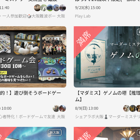
 ／ 未経験から楽しめる！
11:40
9/23(水) 15:00
・一人参加歓迎🎲大阪難波ボードゲーム交流会
大阪
Play Lab
的！】遊び倒そうボードゲー
【マダミス】ゲノムの塔【推
ム】
 10:00
8/9(日) 13:00
初心者特化！ボードゲームで友達を作ろうサークル
大阪
シェアラボ大阪♟️マーダーミステリ