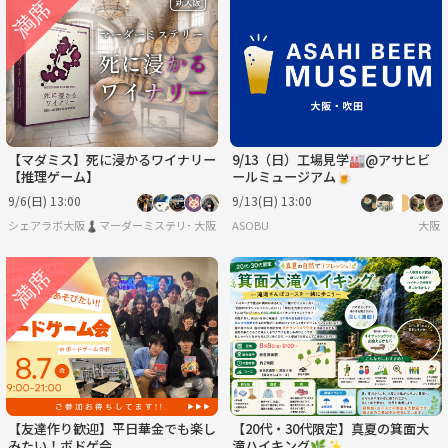
【マダミス】死に浸かるワイナリー
9/13（日）工場見学🏭@アサヒビ
【推理ゲーム】
ールミュージアム🍺
9/6(日) 13:00
9/13(日) 13:00
シェアラボ大阪♟️マーダーミステリー/ボードゲーム/友達作り
大阪
ASOBU
大阪
【友達作り歓迎】平日華金でも楽し
【20代・30代限定】真夏の箕面大
みたい！ボドゲ会
滝ハイキング🌿✨