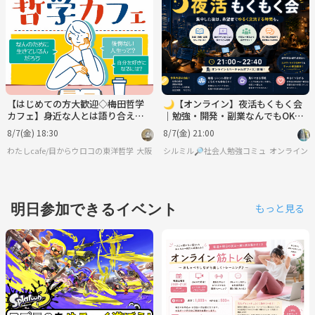
【はじめての方大歓迎◇梅田哲学
🌙【オンライン】夜活もくもく会
カフェ】身近な人とは語り合えな
｜勉強・開発・副業なんでもOK！
い哲学について語りましょう
交流会あり
8/7(金) 18:30
8/7(金) 21:00
わたしcafe/目からウロコの東洋哲学
大阪
シルミル🔎社会人勉強コミュニティ
オンライン
明日参加できるイベント
もっと見る