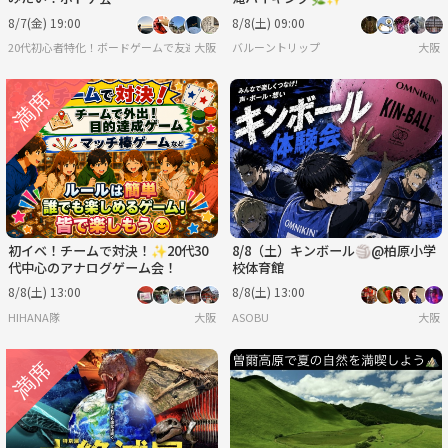
8/7(金) 19:00
8/8(土) 09:00
20代初心者特化！ボードゲームで友達を作ろうサークル
大阪
バルーントリップ
大阪
初イベ！チームで対決！✨20代30
8/8（土）キンボール🏐@柏原小学
代中心のアナログゲーム会！
校体育館
8/8(土) 13:00
8/8(土) 13:00
HIHANA隊
大阪
ASOBU
大阪