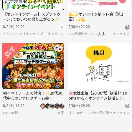
【オンラインゲーム】スプラトゥ
💪🌙 オンライン筋トレ会【第2
ーン3でわいわい盛り上がろう✨
回】🌙💪
【🔰ゲーム初心者歓迎】
8/8(土) 20:00
8/8(土) 21:00
ともつくーる【オンライン】
オンライン
2.30代運動サークル🏃‍♂️🏃‍♀️
オンライン
初イベ！チームで対決！✨20代30
🌸女性主催【20-30代】朝活 in zo
代中心のアナログゲーム会！
om! ゆるくオンライン朝活しませ
んか？
8/8(土) 13:00
8/8(土) 09:00
HIHANA隊
大阪
【20-30代／少人数で深く話せる】サーク
オンライン