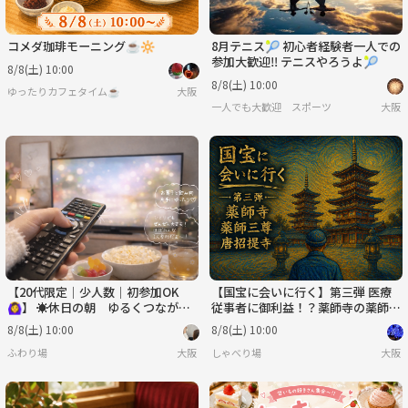
8月テニス🎾 初心者経験者一人での
参加大歓迎‼️ テニスやろうよ🎾
8/8(土) 10:00
8/8(土) 10:00
ゆったりカフェタイム☕
大阪
一人でも大歓迎 スポーツ
大阪
【20代限定｜少人数｜初参加OK
【国宝に会いに行く】第三弾 医療
🙆‍♀️】 ☀️休日の朝 ゆるくつなが
従事者に御利益！？薬師寺の薬師三
る“女性アイドル鑑賞会”🎬
尊と五重塔（双塔）、唐招提寺
8/8(土) 10:00
8/8(土) 10:00
ふわり場
大阪
しゃべり場
大阪