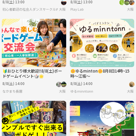
8/8(土) 13:00
8/8(土) 13:00
初心者歓迎の社会人ダンスサークルWE
大阪
Play Lab
大阪
🔰おひとり様大歓迎‼️8/8(土)ボー
🌼ゆるminton🌼8月8日14時~15
ドゲームイベント🎲🌟
時〜江坂〜
8/8(土) 14:00
8/8(土) 14:00
なかまち長居
大阪
ゆるminntonn
大阪