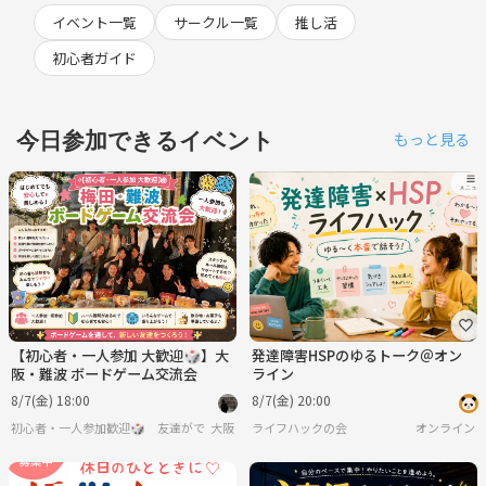
イベント一覧
サークル一覧
推し活
初心者ガイド
今日参加できるイベント
もっと見る
【初心者・一人参加 大歓迎🎲】大
発達障害HSPのゆるトーク＠オン
阪・難波 ボードゲーム交流会
ライン
8/7(金) 18:00
8/7(金) 20:00
初心者・一人参加歓迎🎲 友達ができる大阪ボドゲ会 20代限定
大阪
ライフハックの会
オンライン