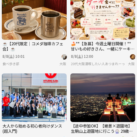
☕【20代限定｜コメダ珈琲カフェ
🍰**【急募】今週土曜日開催！**
会】☕
甘いもの好きさん、一緒にケーキを
食べに行きませんか？😊
8/8(土) 10:01
8/8(土) 12:00
食べ歩き部
大阪
20代大阪漫喫したい人あつまれーっ！！🥳
大阪
大人から始める初心者向けダンス
【途中参加OK】【絶景×遊園地】
(超入門)
生駒山上遊園地に行こう🎡 29歳以
下限定(一部除く)