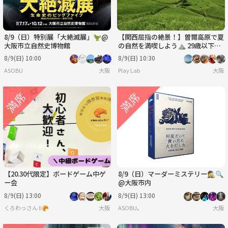
8/9（日）特別展「大絶滅展」🦖@
【関西屈指の絶景！】曽爾高原で夏
大阪市立自然史博物館
の自然を満喫しよう⛰️ 29歳以下限
定(一部除く)
8/9(日) 10:00
8/9(日) 10:30
ASOBU
大阪
Play Lab
大阪
【20.30代限定】ボードゲーム中ゲ
8/9（日）マーダーミステリー🕵️🔍
ー会
@大阪市内
8/9(日) 13:00
8/9(日) 13:00
くろわっさん Ⅱ🥐
大阪
ASOBU。
大阪