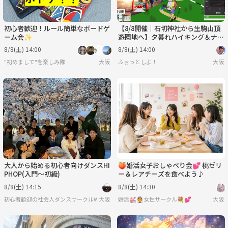
初心者歓迎！ルール簡単なボードゲ
【8/8開催｜石切神社から生駒山頂
ーム会✨
遊園地へ】夕暮れハイキング＆ナイ
ト営業遊園地へ
8/8(土) 14:00
8/8(土) 14:00
"初めまして"を楽しみ隊
大阪
ふぉっとしよ！
大阪
大人から始める初心者向けダンスHI
🍑婚活女子おしゃべり会💕 桃ゼリ
PHOP(入門〜初級)
ー＆レアチーズを食べよう♪
8/8(土) 14:15
8/8(土) 14:30
初心者歓迎の社会人ダンスサークルWE
大阪
婚活💒👰女性サークル💐💕
大阪