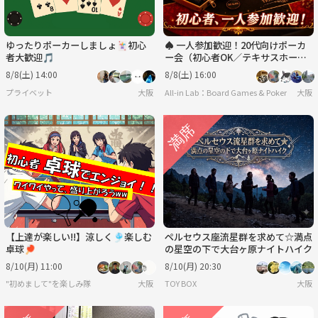
ゆったりポーカーしましょ🃏初心
♠️ 一人参加歓迎！20代向けポーカ
者大歓迎🎵
ー会（初心者OK／テキサスホール
デム）＠新大阪♠️
8/8(土) 14:00
8/8(土) 16:00
プライベット
大阪
All-in Lab：Board Games & Poker
大阪
【上達が楽しい!!】涼しく🎐楽しむ
ペルセウス座流星群を求めて☆満点
卓球🏓
の星空の下で大台ヶ原ナイトハイク
8/10(月) 11:00
8/10(月) 20:30
"初めまして"を楽しみ隊
大阪
TOY BOX
大阪