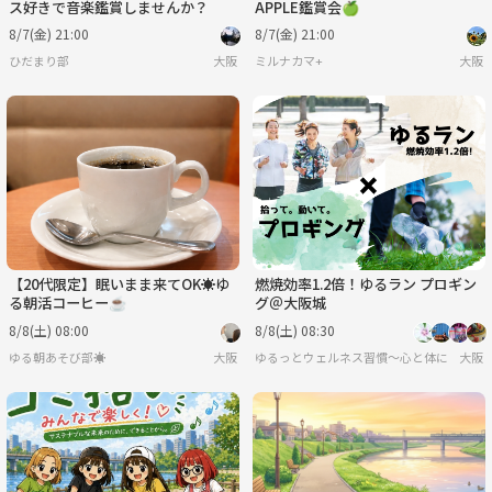
ス好きで音楽鑑賞しませんか？
APPLE鑑賞会🍏
8/7(金) 21:00
8/7(金) 21:00
ひだまり部
大阪
ミルナカマ+
大阪
【20代限定】眠いまま来てOK☀️ゆ
燃焼効率1.2倍！ゆるラン プロギン
る朝活コーヒー☕️
グ＠大阪城
8/8(土) 08:00
8/8(土) 08:30
ゆる朝あそび部☀️
大阪
ゆるっとウェルネス習慣〜心と体に「余白
大阪