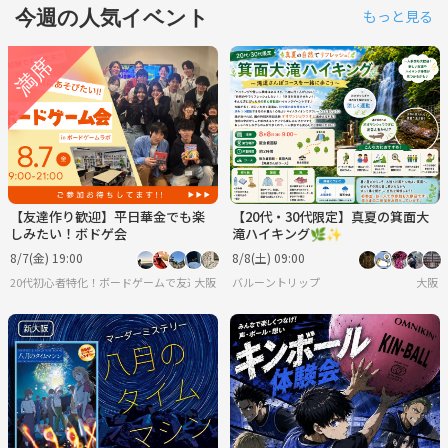
今週の人気イベント
もっと見る
【友達作り歓迎】平日華金でも楽
【20代・30代限定】真夏の箕面大
しみたい！ボドゲ会
滝ハイキング🌿✨
8/7(金) 19:00
8/8(土) 09:00
20代初心者特化！ボードゲームで友達を作ろうサークル
大阪
バルーントリップ
大阪