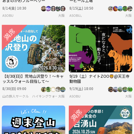
あまのがわブルーベリー
ービール工場
8/14(金) 10:30
8/15(土) 10:50
ASOBU
大阪
ASOBU。
大阪
【8/30(日)】荒地山沢登り！～キャ
9/19（土）ナイトZOO🦁@天王寺
ッスルウォール目指して～
動物園
8/30(日) 09:00
9/19(土) 18:00
山の旅人サークル ハイキングウォーキング
大阪
ASOBU
大阪