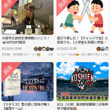
大阪市立自然史博物館にいこう！
遊びで楽しむ！【チャンバラ会】人
🦋20代30代限定
見知りも、1人参加も気軽に参加し
てね♪
8/11(火) 10:00
8/11(火) 11:00
美術館・博物館好きサークル🖼️
大阪
ぐっぴーの水槽🐠〜同じ趣味や同じ興味で
大阪
【マダミス】雪の砦に怪鳥が舞う
8/11（火祝）高校野球観戦⚾️＠阪神
【推理ゲーム】
甲子園球場🏟️