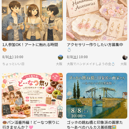
1人参加OK！アートに触れる時間
アクセサリー作りしたい方募集中
🎨
💍
8/8(土) 10:00
8/8(土) 10:00
ちょっといい日
大阪
大阪でハンドメイドしようの会💍
大阪
🍩パン活番外編！どーなつ祭りに
ゴッホの跳ね橋と印象派の画家た
行きませんか？🩷
ち〜あべのハルカス美術館🖼