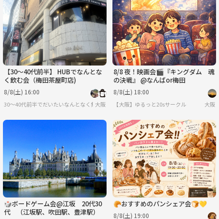
【30〜40代前半】 HUBでなんとな
8/8 夜！映画会🎬『キングダム 魂
く飲む会（梅田茶屋町店)
の決戦』 @なんばor梅田
8/8(土) 16:00
8/8(土) 18:00
30〜40代前半でだいたいなんとなく集まる会
大阪
【大阪】ゆるっと20sサークル
大阪
🎲ボードゲーム会@江坂 20代30
🥐おすすめのパンシェア会🍞💛
代 （江坂駅、吹田駅、豊津駅）
8/8(土) 19:00