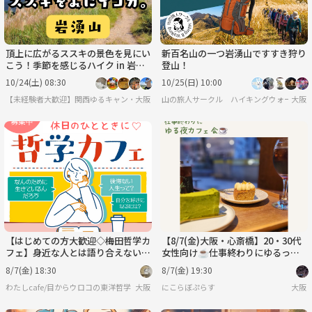
頂上に広がるススキの景色を見にい
新百名山の一つ岩湧山ですすき狩り
こう！季節を感じるハイク in 岩湧
登山！
山
10/24(土) 08:30
10/25(日) 10:00
【未経験者大歓迎】関西ゆるキャン・ゆるハイク
大阪
山の旅人サークル ハイキングウォーキン
大阪
【はじめての方大歓迎◇梅田哲学カ
【8/7(金)大阪・心斎橋】20・30代
フェ】身近な人とは語り合えない哲
女性向け☕仕事終わりにゆるっと
学について語りましょう
夜カフェ
8/7(金) 18:30
8/7(金) 19:30
わたしcafe/目からウロコの東洋哲学
大阪
にこらぼぷらす
大阪