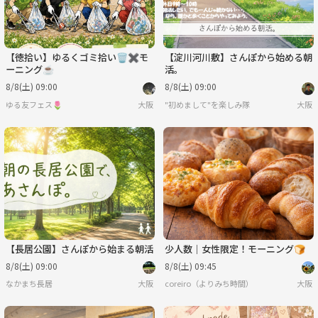
【徳拾い】ゆるくゴミ拾い🗑️✖️モ
【淀川河川敷】さんぽから始める朝
ーニング☕️
活。
8/8(土) 09:00
8/8(土) 09:00
ゆる友フェス🌷
大阪
"初めまして"を楽しみ隊
大阪
【長居公園】さんぽから始まる朝活
少人数｜女性限定！モーニング🍞
8/8(土) 09:00
8/8(土) 09:45
なかまち長居
大阪
coreiro（よりみち時間）
大阪