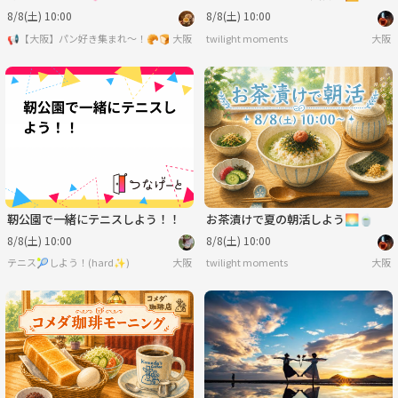
8/8(土) 10:00
8/8(土) 10:00
📢【大阪】パン好き集まれ〜！🥐🍞
大阪
twilight moments
大阪
靭公園で一緒にテニスしよう！！
お茶漬けで夏の朝活しよう🌅🍵
8/8(土) 10:00
8/8(土) 10:00
テニス🎾しよう！(hard✨️)
大阪
twilight moments
大阪