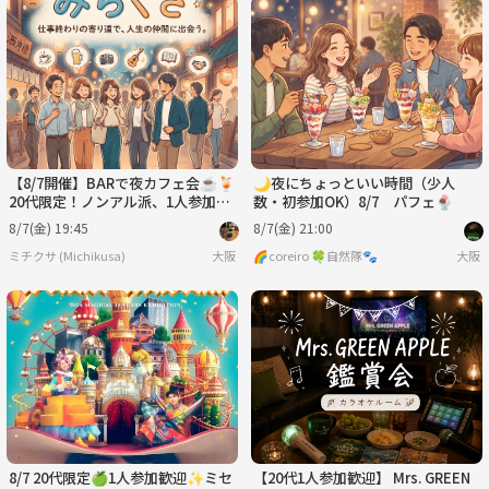
【8/7開催】BARで夜カフェ会☕️🍹
🌙夜にちょっといい時間（少人
20代限定！ノンアル派、1人参加も
数・初参加OK）8/7 パフェ🍨
大歓迎！
8/7(金) 19:45
8/7(金) 21:00
ミチクサ (Michikusa)
大阪
🌈coreiro 🍀自然隊🐾
大阪
8/7 20代限定🍏1人参加歓迎✨ミセ
【20代1人参加歓迎】 Mrs. GREEN