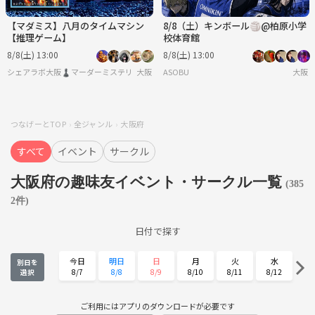
【マダミス】八月のタイムマシン
8/8（土）キンボール🏐@柏原小学
【推理ゲーム】
校体育館
8/8(土) 13:00
8/8(土) 13:00
シェアラボ大阪♟️マーダーミステリー/ボードゲーム/友達作り
大阪
ASOBU
大阪
つなげーとTOP
全ジャンル
大阪府
すべて
イベント
サークル
大阪府の趣味友イベント・サークル一覧
(385
2件)
日付で探す
今日
明日
日
月
火
水
別日を
8/7
8/8
8/9
8/10
8/11
8/12
選択
木
金
土
日
月
火
8/13
8/14
8/15
8/16
8/17
8/18
ご利用にはアプリのダウンロードが必要です