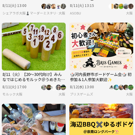
8/11(火) 13:00
8/11(火) 13:15
シェアラボ大阪♟️マーダーミステリー/ボードゲーム/友達作り
大阪
ASOBU
大阪
8/11（火）【20～30代向け】みん
🎲河内長野市ボードゲーム会🎲 初
なではじめるモルック＠うめきた公
参加＆1人参加大歓迎✨️
園
8/11(火) 17:00
8/12(水) 13:00
モルック大阪
大阪
ブリスゲームズ
大阪