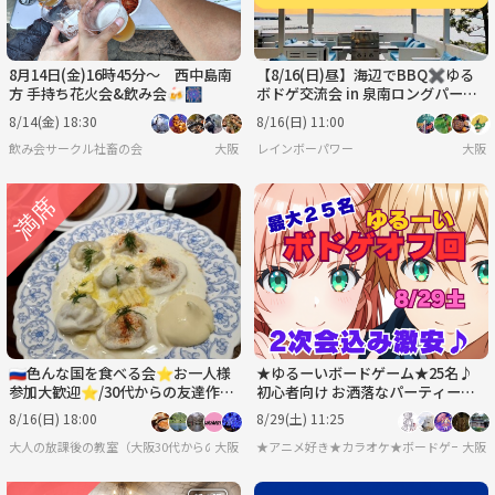
8月14日(金)16時45分〜 西中島南
【8/16(日)昼】海辺でBBQ✖︎ゆる
方 手持ち花火会&飲み会🍻🎆
ボドゲ交流会 in 泉南ロングパーク
🍖🌈 20〜40代・お一人様歓迎✨
8/14(金) 18:30
8/16(日) 11:00
飲み会サークル社畜の会
大阪
レインボーパワー
大阪
🇷🇺色んな国を食べる会⭐︎お一人様
★ゆるーいボードゲーム★25名♪
参加大歓迎⭐︎/30代からの友達作り
初心者向け お洒落なパーティース
🇷🇺
ペースで♪2次会込み 8月29日土曜
8/16(日) 18:00
8/29(土) 11:25
日 🔰大歓迎
大人の放課後の教室（大阪30代からのお友達作り）
大阪
★アニメ好き★カラオケ★ボードゲーム 
大阪