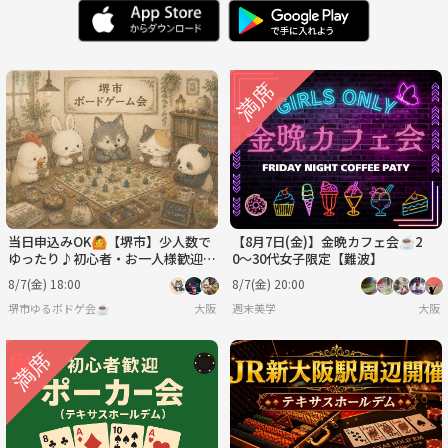
水
木
金
土
日
月
8/19
8/20
8/21
8/22
8/23
8/24
火
水
木
金
土
日
8/25
8/26
8/27
8/28
8/29
8/30
月
火
水
木
金
土
8/31
9/1
9/2
9/3
9/4
9/5
当日申込みOK🙆【堺市】少人数で
【8月7日(金)】金晩カフェ会☕️2
ゆったり♪初心者・お一人様歓迎ボ
0〜30代女子限定【難波】
ドゲ会
8/7(金) 18:00
8/7(金) 20:00
堺市ゆるボドゲ会☕️
大阪
週末美学
大阪