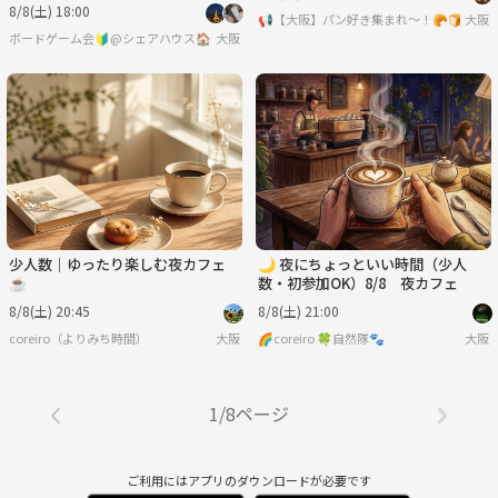
8/8(土) 18:00
📢【大阪】パン好き集まれ〜！🥐🍞
大阪
ボードゲーム会🔰@シェアハウス🏠️
大阪
少人数｜ゆったり楽しむ夜カフェ
🌙 夜にちょっといい時間（少人
☕️
数・初参加OK）8/8 夜カフェ
8/8(土) 20:45
8/8(土) 21:00
coreiro（よりみち時間）
大阪
🌈coreiro 🍀自然隊🐾
大阪
1/8ページ
ご利用にはアプリのダウンロードが必要です