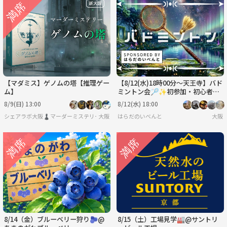
【マダミス】ゲノムの塔【推理ゲー
【8/12(水)18時00分～天王寺】バド
ム】
ミントン会🏸✨初参加・初心者歓
迎♪
8/9(日) 13:00
8/12(水) 18:00
シェアラボ大阪♟️マーダーミステリー/ボードゲーム/友達作り
大阪
はらだのいべんと
大阪
8/14（金）ブルーベリー狩り🫐@
8/15（土）工場見学🏭@サントリ