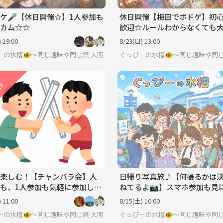
ケ🎤【休日開催☆】1人参加も
休日開催【梅田でボドゲ】初
カム☆☆
歓迎☆ルールわからなくても
🎶
 19:00
8/23(日) 13:00
ーの水槽🐠〜同じ趣味や同じ興味で繋がろう〜
大阪
ぐっぴーの水槽🐠〜同じ趣味や同
楽しむ！【チャンバラ会】人
日帰り写真旅♪【何撮るかは
も、1人参加も気軽に参加して
ねてるよ📷】スマホ参加も見
たい！でもOK✨
 11:00
8/15(土) 10:00
ーの水槽🐠〜同じ趣味や同じ興味で繋がろう〜
大阪
ぐっぴーの水槽🐠〜同じ趣味や同