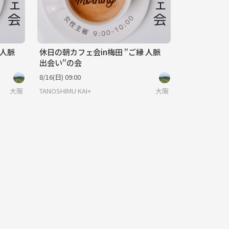
 人脈
休日の朝カフェ会in梅田 ”ご縁 人脈
出会い”の会
8/16(日) 09:00
大阪
TANOSHIMU KAI+
大阪