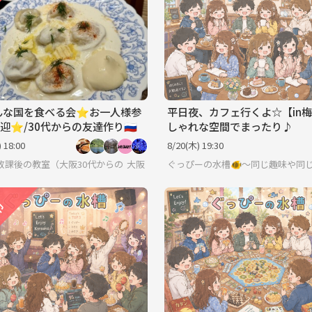
色んな国を食べる会⭐︎お一人様参
平日夜、カフェ行くよ☆【in
迎⭐︎/30代からの友達作り🇷🇺
しゃれな空間でまったり♪
 18:00
8/20(木) 19:30
放課後の教室（大阪30代からのお友達作り）
大阪
ぐっぴーの水槽🐠〜同じ趣味や同