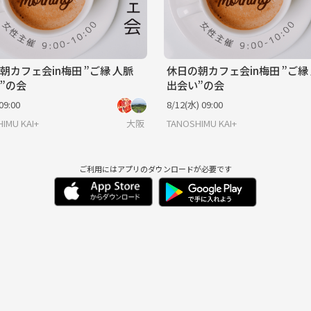
朝カフェ会in梅田 ”ご縁 人脈
休日の朝カフェ会in梅田 ”ご縁
”の会
出会い”の会
09:00
8/12(水) 09:00
IMU KAI+
大阪
TANOSHIMU KAI+
ご利用にはアプリのダウンロードが必要です