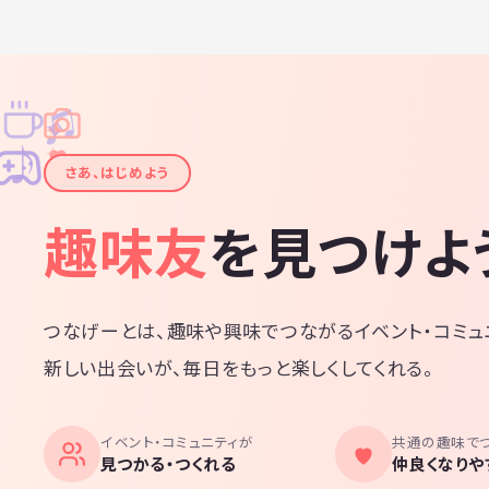
♫
✧
✦
✦
♪
✧
さあ、はじめよう
趣味友
を見つけよ
つなげーとは、趣味や興味でつながるイベント・コミュ
新しい出会いが、毎日をもっと楽しくしてくれる。
イベント・コミュニティが
共通の趣味で
見つかる・つくれる
仲良くなりや