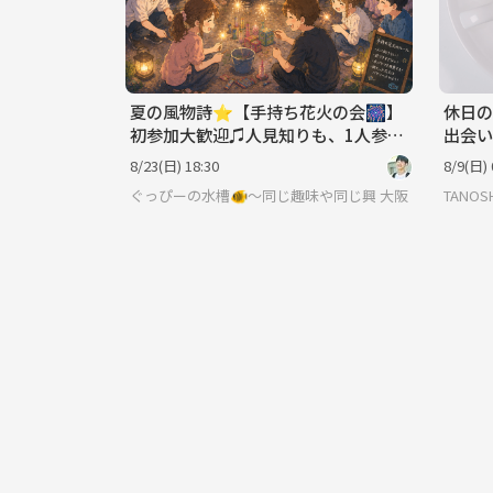
夏の風物詩⭐︎【手持ち花火の会🎆】
休日の
初参加大歓迎♫人見知りも、1人参加
出会い
も気軽に参加してね♪
8/23(日) 18:30
8/9(日) 
ぐっぴーの水槽🐠〜同じ趣味や同じ興味で繋がろう〜
大阪
TANOSH