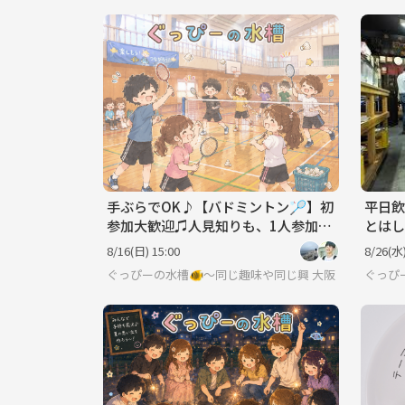
手ぶらでOK♪【バドミントン🏸】初
平日飲
参加大歓迎♫人見知りも、1人参加も
とはし
気軽に参加してね♪
も気軽
8/16(日) 15:00
8/26(水)
ぐっぴーの水槽🐠〜同じ趣味や同じ興味で繋がろう〜
大阪
ぐっぴ