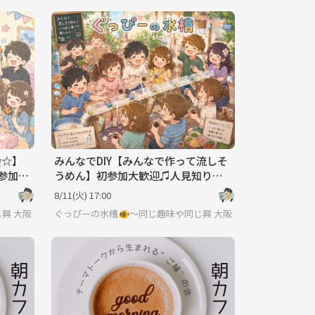
会☆】
みんなでDIY【みんなで作って流しそ
参加し
うめん】初参加大歓迎♫人見知り
も、1人参加も気軽に参加してね♪
8/11(火) 17:00
じ興味で繋がろう〜
大阪
ぐっぴーの水槽🐠〜同じ趣味や同じ興味で繋がろう〜
大阪