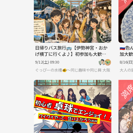
日帰りバス旅行🚌【伊勢神宮・おか
🇷
げ横丁に行くよ♪】初参加も大歓迎
加大歓
です♪
9/12(土) 09:30
8/16(日)
ぐっぴーの水槽🐠〜同じ趣味や同じ興味で繋がろう〜
大阪
大人の