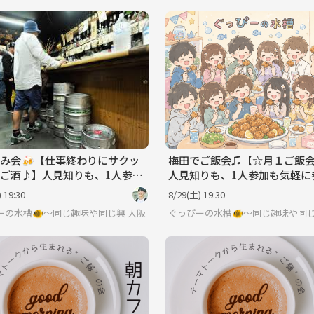
み会🍻【仕事終わりにサクッ
梅田でご飯会♫【☆月１ご飯
ご酒♪】人見知りも、1人参加
人見知りも、1人参加も気軽に
に参加してね♪
てね♪
 19:30
8/29(土) 19:30
ーの水槽🐠〜同じ趣味や同じ興味で繋がろう〜
大阪
ぐっぴーの水槽🐠〜同じ趣味や同