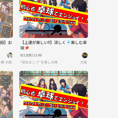
梅田】お
【上達が楽しい!!】涼しく🎐楽しむ卓
球🏓
8/12(水) 11:00
じ興味で繋がろう〜
大阪
"初めまして"を楽しみ隊
大阪