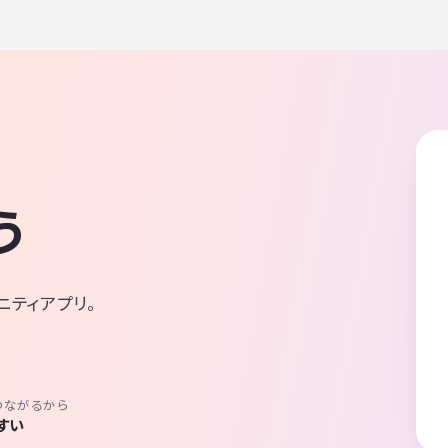
う
ニティアプリ。
つながるから
すい