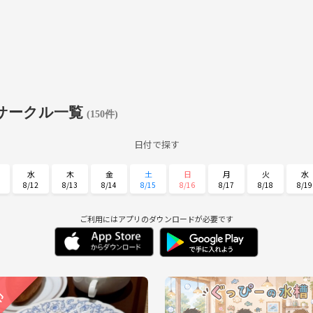
サークル一覧
(150件)
日付で探す
水
木
金
土
日
月
火
水
8/12
8/13
8/14
8/15
8/16
8/17
8/18
8/19
日
月
火
水
木
金
土
8/30
8/31
9/1
9/2
9/3
9/4
9/5
ご利用にはアプリのダウンロードが必要です