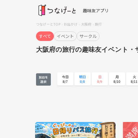
趣味友アプリ
つなげーとTOP
お出かけ
大阪府
旅行
すべて
イベント
サークル
大阪府の旅行の趣味友イベント・
今日
明日
日
月
火
別日を
8/7
8/8
8/9
8/10
8/11
選択
火
水
木
金
土
8/25
8/26
8/27
8/28
8/29