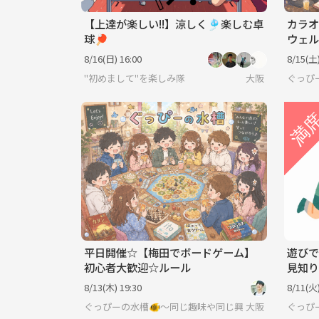
【上達が楽しい!!】涼しく🎐楽しむ卓
カラオ
球🏓
ウェル
8/16(日) 16:00
8/15(土)
"初めまして"を楽しみ隊
大阪
ぐっぴ
平日開催☆【梅田でボードゲーム】
遊びで
初心者大歓迎☆ルール
見知り
ね♪
8/13(木) 19:30
8/11(火)
ぐっぴーの水槽🐠〜同じ趣味や同じ興味で繋がろう〜
大阪
ぐっぴ