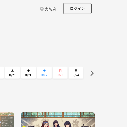
ログイン
大阪府
木
金
土
日
月
8/20
8/21
8/22
8/23
8/24