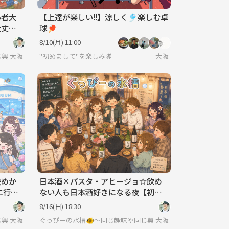
心者大
【上達が楽しい!!】涼しく🎐楽しむ卓
大丈夫
球🏓
8/10(月) 11:00
じ興味で繋がろう〜
大阪
"初めまして"を楽しみ隊
大阪
決めか
日本酒×パスタ・アヒージョ☆飲め
に行き
ない人も日本酒好きになる夜【初め
ましても大歓迎♪】20,30代中心♪
8/16(日) 18:30
じ興味で繋がろう〜
大阪
ぐっぴーの水槽🐠〜同じ趣味や同じ興味で繋がろう〜
大阪