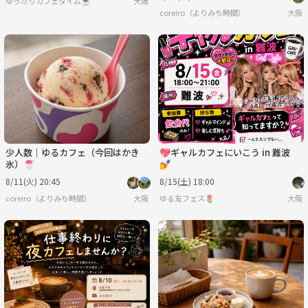
ゆったりカフェタイム☕
大阪
coreiro（よりみち時間）
大阪
少人数｜ゆるカフェ（今回はかき
💖ギャルカフェにいこう in 難波
氷）🍧
💅
8/11(火) 20:45
8/15(土) 18:00
coreiro（よりみち時間）
大阪
ゆる友フェス🌷
大阪