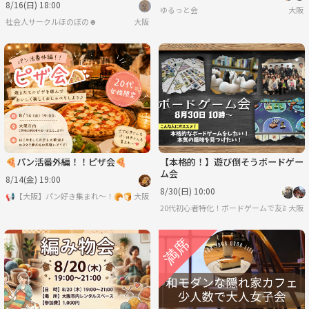
8/16(日) 18:00
ゆるっと会
大阪
社会人サークルほのぼの☻
大阪
🍕パン活番外編！！ピザ会🍕
【本格的！】遊び倒そうボードゲー
ム会
8/14(金) 19:00
8/30(日) 10:00
📢【大阪】パン好き集まれ〜！🥐🍞
大阪
20代初心者特化！ボードゲームで友達を作
大阪