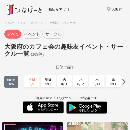
大阪府
趣味友アプリ
つなげーとTOP
全ジャンル
大阪府
カフェ会
すべて
イベント
サークル
大阪府のカフェ会の趣味友イベント・サー
クル一覧
(209件)
日付で探す
今日
明日
火
水
木
金
別日を
8/9
8/10
8/11
8/12
8/13
8/14
選択
土
日
月
火
水
木
8/15
8/16
8/17
8/18
8/19
8/20
ご利用にはアプリのダウンロードが必要です
金
土
日
月
火
水
8/21
8/22
8/23
8/24
8/25
8/26
木
金
土
日
月
火
8/27
8/28
8/29
8/30
8/31
9/1