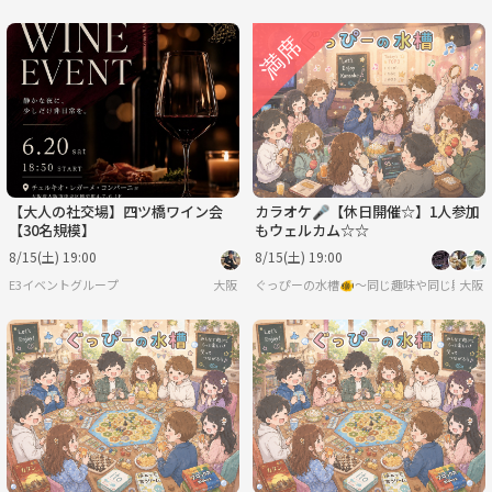
【大人の社交場】四ツ橋ワイン会
カラオケ🎤【休日開催☆】1人参加
【30名規模】
もウェルカム☆☆
8/15(土) 19:00
8/15(土) 19:00
E3イベントグループ
大阪
ぐっぴーの水槽🐠〜同じ趣味や同じ興味で
大阪