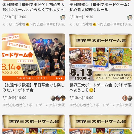
休日開催【梅田でボドゲ】初心者大
平日開催☆【梅田でボードゲーム】
歓迎☆ルールわからなくても大丈夫
初心者大歓迎☆ルール
🎶
8/23(日) 13:00
8/13(木) 19:30
ぐっぴーの水槽🐠〜同じ趣味や同じ興味で繋がろう〜
大阪
ぐっぴーの水槽🐠〜同じ趣味や同じ興味で
大阪
【友達作り歓迎】平日華金でも楽し
世界三大ボードゲーム会【ボドゲ沼
みたい！ボドゲ会
へようこそ😏】
8/14(金) 19:00
8/13(木) 19:00
20代初心者特化！ボードゲームで友達を作ろうサークル
大阪
20代初心者特化！ボードゲームで友達を作
大阪