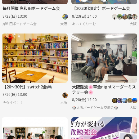
毎月開催 岸和田ボードゲーム会
【20.30代限定】ボードゲーム会
8/23(日) 13:30
8/23(日) 14:00
岸和田ボードゲーム会
大阪
あいすくりーむ
大阪
【20〜30代】switch2会🎮
大阪難波🌸華金nightマーダーミス
テリー会🌸
8/16(日) 13:00
8/28(金) 19:00
ゆるイベ！！
大阪
🎲大阪ボードゲーム交流会🎲
大阪