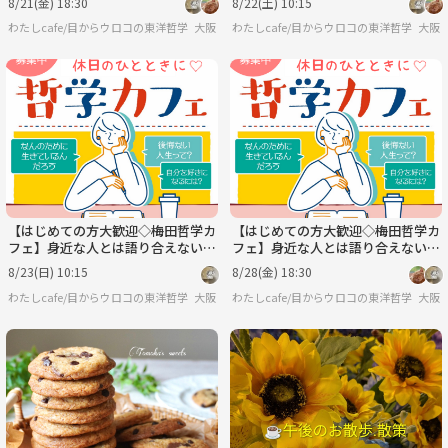
8/21(金) 18:30
8/22(土) 10:15
わたしcafe/目からウロコの東洋哲学
大阪
わたしcafe/目からウロコの東洋哲学
大阪
【はじめての方大歓迎◇梅田哲学カ
【はじめての方大歓迎◇梅田哲学カ
フェ】身近な人とは語り合えない哲
フェ】身近な人とは語り合えない哲
学について語りましょう
学について語りましょう
8/23(日) 10:15
8/28(金) 18:30
わたしcafe/目からウロコの東洋哲学
大阪
わたしcafe/目からウロコの東洋哲学
大阪