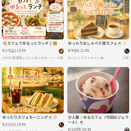
🍕カフェでゆるっとランチ♪🍔
ゆったりおしゃべり夜カフェ☕✨
8/15(土) 12:00
8/9(日) 21:00
20代大阪漫喫したい人あつまれーっ！！🥳
大阪
ゆったりカフェタイム☕
大阪
少人数｜ゆるカフェ（今回はジェラ
ート）🍨
8/11(火) 10:00
8/10(月) 20:45