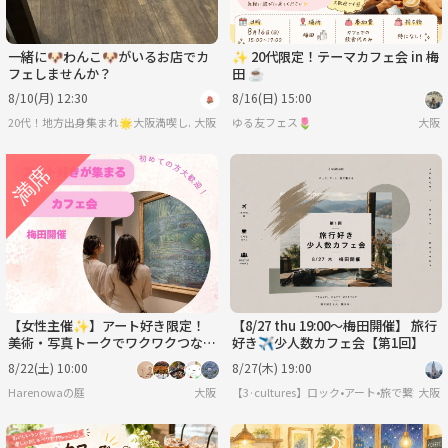
一緒に🐶わんこ🐶がいるお店でカ
✨ 20代限定！テーマカフェ会 in 梅
フェしませんか？
田 ☕️
8/10(月) 12:30
8/16(日) 15:00
20代！地方出身集まれ🌟大阪満喫しようサークル🐙
大阪
ゆる友フェス🌷
大阪
【女性主催✨】アート好き限定！
【8/27 thu 19:00〜梅田開催】 旅行
美術・写真トークでワクワクつなが
好き✈️少人数カフェ会【第1回】
るゆるカフェ会🎨
8/22(土) 10:00
8/27(木) 19:00
Harenowaの庭
大阪
【3·cultures】ロック•アート•旅で繋がる
大阪