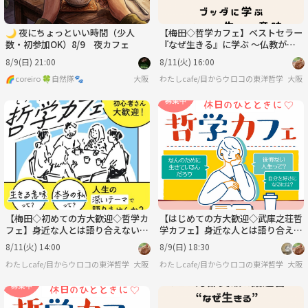
🌙 夜にちょっといい時間（少人
【梅田◇哲学カフェ】ベストセラー
数・初参加OK）8/9 夜カフェ
『なぜ生きる』に学ぶ ～仏教が明
かす「生きる意味」徹底解説～
8/9(日) 21:00
8/11(火) 16:00
🌈coreiro 🍀自然隊🐾
大阪
わたしcafe/目からウロコの東洋哲学
大阪
【梅田◇初めての方大歓迎◇哲学カ
【はじめての方大歓迎◇武庫之荘哲
フェ】身近な人とは語り合えない哲
学カフェ】身近な人とは語り合えな
学について語りましょう
い哲学について語りましょう
8/11(火) 14:00
8/9(日) 18:30
わたしcafe/目からウロコの東洋哲学
大阪
わたしcafe/目からウロコの東洋哲学
大阪