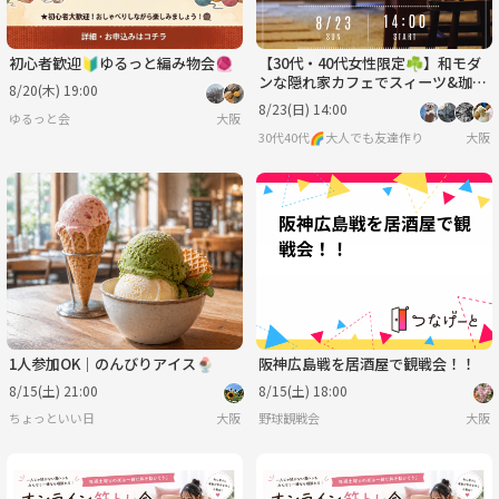
初心者歓迎🔰ゆるっと編み物会🧶
【30代・40代女性限定☘️】和モダ
ンな隠れ家カフェでスィーツ&珈琲
8/20(木) 19:00
☕️初参加、一人参加大歓迎🎵
8/23(日) 14:00
ゆるっと会
大阪
30代40代🌈大人でも友達作り
大阪
1人参加OK｜のんびりアイス🍨
阪神広島戦を居酒屋で観戦会！！
8/15(土) 21:00
8/15(土) 18:00
ちょっといい日
大阪
野球観戦会
大阪