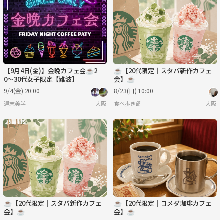
水
木
金
土
日
月
9/2
9/3
9/4
9/5
9/6
9/7
【9月4日(金)】金晩カフェ会☕️2
☕【20代限定｜スタバ新作カフェ
0〜30代女子限定【難波】
会】☕
9/4(金) 20:00
8/23(日) 10:00
週末美学
大阪
食べ歩き部
大阪
☕【20代限定｜スタバ新作カフェ
☕【20代限定｜コメダ珈琲カフェ
会】☕
会】☕