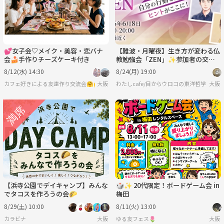
💕女子会♡メイク・美容・恋バナ
【難波・月曜夜】生き方が変わる仏
会🍰手作りチーズケーキ付き
教勉強会「ZEN」✨参加者の交流
も楽しみ
8/12(水) 14:30
8/24(月) 19:00
カフェ好きによる友達作り交流会🤗🙌✨🧸🤍🍰
大阪
わたしcafe/目からウロコの東洋哲学
大阪
【浜寺公園でデイキャンプ】みんな
🎲✨ 20代限定！ボードゲーム会 in
でタコスを作ろうの会🌮
梅田
8/29(土) 10:00
8/11(火) 13:00
カラビナ
大阪
ゆる友フェス🌷
大阪