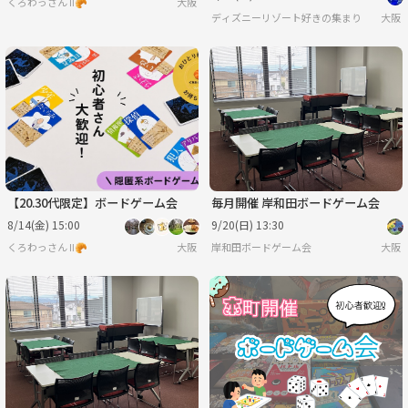
くろわっさん Ⅱ🥐
大阪
ディズニーリゾート好きの集まり
大阪
【20.30代限定】ボードゲーム会
毎月開催 岸和田ボードゲーム会
8/14(金) 15:00
9/20(日) 13:30
くろわっさん Ⅱ🥐
大阪
岸和田ボードゲーム会
大阪