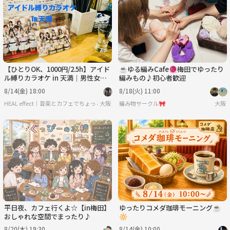
【ひとりOK、1000円/2.5h】アイド
☕️ゆる編みCafe🧶梅田でゆったり
ル縛りカラオケ in 天満｜男性女性
編みもの♪初心者歓迎
アイドル問わず
8/14(金) 18:00
8/18(火) 11:00
HEAL effect｜音楽とカフェでちょっと楽になる会
大阪
編み物サークル🎀
大阪
平日夜、カフェ行くよ☆【in梅田】
ゆったりコメダ珈琲モーニング☕️‪
おしゃれな空間でまったり♪
8/20(木) 19:30
8/14(金) 10:00