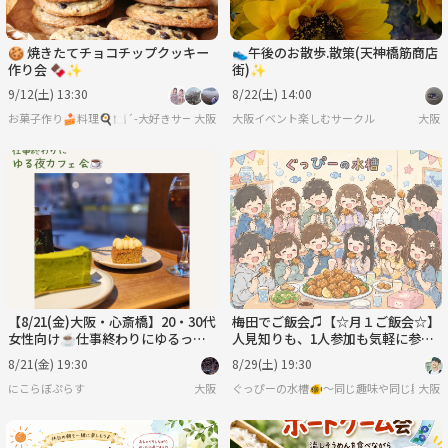
🍪 焼きたてチョコチップクッキー
👟午後のお散歩.散策(天神橋筋商店
作り会 🍫✨
街)✨
9/12(土) 13:30
8/22(土) 14:00
お菓子作り🍰料理🍳🍽´-大好きサークル♥️
大阪
大阪イベント楽しむサークル
大阪
【8/21(金)大阪・心斎橋】20・30代
梅田でご飯会♫【☆月１ご飯会☆】
女性向け☕仕事終わりにゆるっと
人見知りも、1人参加も気軽に参加
夜カフェ
してね♪
8/21(金) 19:30
8/29(土) 19:30
にこらぼぷらす
大阪
ぐっぴーの水槽🐠〜同じ趣味や同じ興味で
大阪