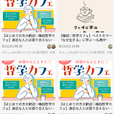
【はじめての方大歓迎◇梅田哲学カ
【梅田◇哲学カフェ】ベストセラー
フェ】身近な人とは語り合えない哲
『なぜ生きる』に学ぶ ～仏教が明
学について語りましょう
かす「生きる意味」徹底解説～
8/11(火) 08:30
8/11(火) 10:00
わたしcafe/目からウロコの東洋哲学
大阪
わたしcafe/目からウロコの東洋哲学
大阪
【はじめての方大歓迎◇梅田哲学カ
【はじめての方大歓迎◇梅田哲学カ
フェ】身近な人とは語り合えない哲
フェ】身近な人とは語り合えない哲
学について語りましょう
学について語りましょう