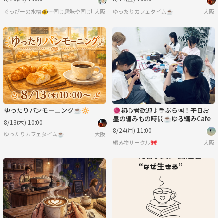
ぐっぴーの水槽🐠〜同じ趣味や同じ興味で繋がろう〜
大阪
ゆったりカフェタイム☕
大阪
🧶初心者歓迎♪手ぶら🆗！平日お
昼の編みもの時間☕️ゆる編みCafe
8/13(木) 10:00
8/24(月) 11:00
ゆったりカフェタイム☕
大阪
編み物サークル🎀
大阪