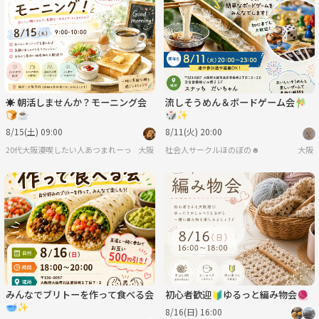
☀️ 朝活しませんか？モーニング会
流しそうめん＆ボードゲーム会🎋
🍞☕
🎲✨
8/15(土) 09:00
8/11(火) 20:00
20代大阪漫喫したい人あつまれーっ！！🥳
大阪
社会人サークルほのぼの☻
大阪
みんなでブリトーを作って食べる会
初心者歓迎🔰ゆるっと編み物会🧶
🥣✨
8/16(日) 16:00