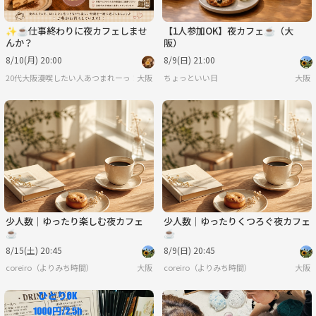
✨☕仕事終わりに夜カフェしませ
【1人参加OK】夜カフェ☕（大
んか？
阪）
8/10(月) 20:00
8/9(日) 21:00
20代大阪漫喫したい人あつまれーっ！！🥳
大阪
ちょっといい日
大阪
少人数｜ゆったり楽しむ夜カフェ
少人数｜ゆったりくつろぐ夜カフェ
☕️
☕️
8/15(土) 20:45
8/9(日) 20:45
coreiro（よりみち時間）
大阪
coreiro（よりみち時間）
大阪