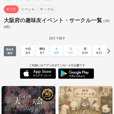
すべて
イベント
サークル
大阪府の趣味友イベント・サークル一覧
(385
0件)
日付で探す
今日
明日
土
日
月
火
別日を
8/6
8/7
8/8
8/9
8/10
8/11
選択
水
木
金
土
日
月
8/12
8/13
8/14
8/15
8/16
8/17
ご利用にはアプリのダウンロードが必要です
火
水
木
金
土
日
8/18
8/19
8/20
8/21
8/22
8/23
月
火
水
木
金
土
8/24
8/25
8/26
8/27
8/28
8/29
日
月
火
水
木
金
8/30
8/31
9/1
9/2
9/3
9/4