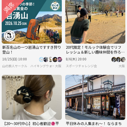
新百名山の一つ岩湧山ですすき狩り
20代限定！モルック体験会でリフ
登山！
レッシュ＆新しい趣味仲間を作ろう
✨
10/25(日) 10:00
8/6(木) 20:00
山の旅人サークル ハイキングウォーキング
大阪
スポーツチャレンジ会
大阪
【20〜30代中心】初心者歓迎🧶平
平日休みの人集まれ～！ ならまち