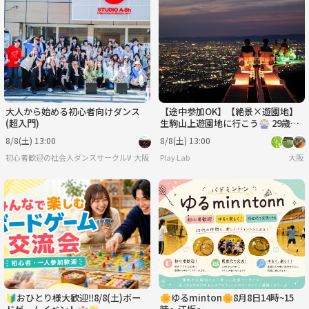
大人から始める初心者向けダンス
【途中参加OK】【絶景×遊園地】
(超入門)
生駒山上遊園地に行こう🎡 29歳以
下限定(一部除く)
8/8(土) 13:00
8/8(土) 13:00
初心者歓迎の社会人ダンスサークルWE
大阪
Play Lab
大阪
🔰おひとり様大歓迎‼️8/8(土)ボー
🌼ゆるminton🌼8月8日14時~15