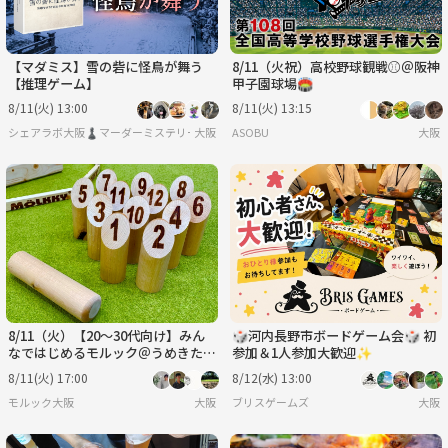
【マダミス】雪の砦に怪鳥が舞う
8/11（火祝）高校野球観戦⚾️＠阪神
【推理ゲーム】
甲子園球場🏟️
8/11(火) 13:00
8/11(火) 13:15
シェアラボ大阪♟️マーダーミステリー/ボードゲーム/友達作り
大阪
ASOBU
大阪
8/11（火）【20～30代向け】みん
🎲河内長野市ボードゲーム会🎲 初
なではじめるモルック＠うめきた公
参加＆1人参加大歓迎✨️
園
8/11(火) 17:00
8/12(水) 13:00
モルック大阪
大阪
ブリスゲームズ
大阪