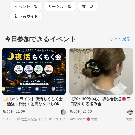
イベント一覧
サークル一覧
推し活
初心者ガイド
今日参加できるイベント
もっと見る
🌙【オンライン】夜活もくもく会
【20〜30代中心】初心者歓迎🧶平
｜勉強・開発・副業なんでもOK！
日夜のゆる編み会
交流会あり
8/6(木) 21:00
8/6(木) 20:00
シルミル🔎社会人勉強コミュニティ
オンライン
ami room 🧶大阪
大阪