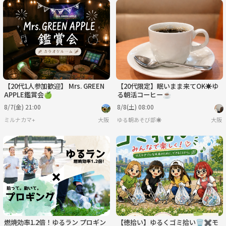
【20代1人参加歓迎】 Mrs. GREEN
【20代限定】眠いまま来てOK☀️ゆ
APPLE鑑賞会🍏
る朝活コーヒー☕️
8/7(金) 21:00
8/8(土) 08:00
ミルナカマ+
大阪
ゆる朝あそび部☀️
大阪
燃焼効率1.2倍！ゆるラン プロギン
【徳拾い】ゆるくゴミ拾い🗑️✖️モ