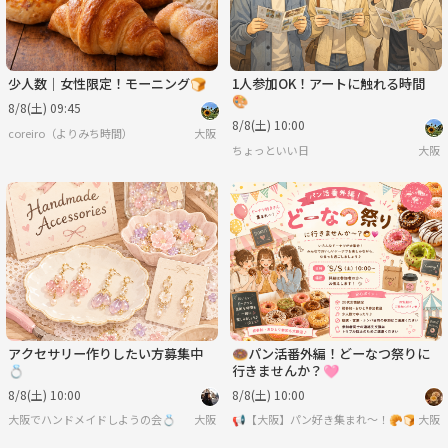
少人数｜女性限定！モーニング🍞
1人参加OK！アートに触れる時間
🎨
8/8(土) 09:45
8/8(土) 10:00
coreiro（よりみち時間）
大阪
ちょっといい日
大阪
アクセサリー作りしたい方募集中
🍩パン活番外編！どーなつ祭りに
💍
行きませんか？🩷
8/8(土) 10:00
8/8(土) 10:00
大阪でハンドメイドしようの会💍
大阪
📢【大阪】パン好き集まれ〜！🥐🍞
大阪