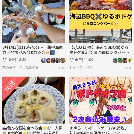
8月14日(金)16時45分〜 西中島南
【8/16(日)昼】海辺でBBQ✖︎ゆる
方 手持ち花火会&飲み会🍻🎆
ボドゲ交流会 in 泉南ロングパーク
🍖🌈 20〜40代・お一人様歓迎✨
8/14(金) 18:30
8/16(日) 11:00
飲み会サークル社畜の会
大阪
レインボーパワー
大阪
🇷🇺色んな国を食べる会⭐︎お一人様
★ゆるーいボードゲーム★25名♪
参加大歓迎⭐︎/30代からの友達作り
初心者向け お洒落なパーティース