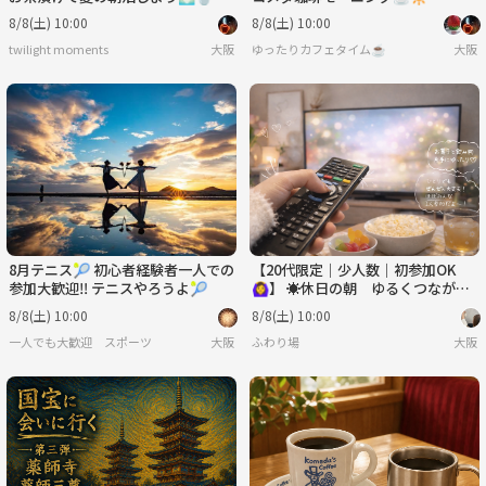
8/8(土) 10:00
8/8(土) 10:00
twilight moments
大阪
ゆったりカフェタイム☕
大阪
8月テニス🎾 初心者経験者一人での
【20代限定｜少人数｜初参加OK
参加大歓迎‼️ テニスやろうよ🎾
🙆‍♀️】 ☀️休日の朝 ゆるくつなが
る“女性アイドル鑑賞会”🎬
8/8(土) 10:00
8/8(土) 10:00
一人でも大歓迎 スポーツ
大阪
ふわり場
大阪