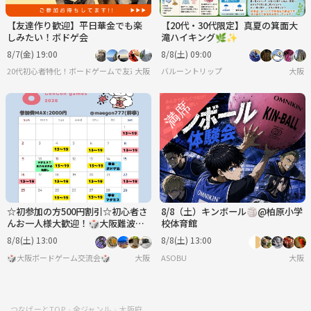
【友達作り歓迎】平日華金でも楽
【20代・30代限定】真夏の箕面大
しみたい！ボドゲ会
滝ハイキング🌿✨
8/7(金) 19:00
8/8(土) 09:00
20代初心者特化！ボードゲームで友達を作ろうサークル
大阪
バルーントリップ
大阪
☆初参加の方500円割引☆初心者さ
8/8（土）キンボール🏐@柏原小学
んお一人様大歓迎！🎲大阪難波ボ
校体育館
ードゲーム会🎲
8/8(土) 13:00
8/8(土) 13:00
🎲大阪ボードゲーム交流会🎲
大阪
ASOBU
大阪
つなげーとTOP
全ジャンル
大阪府