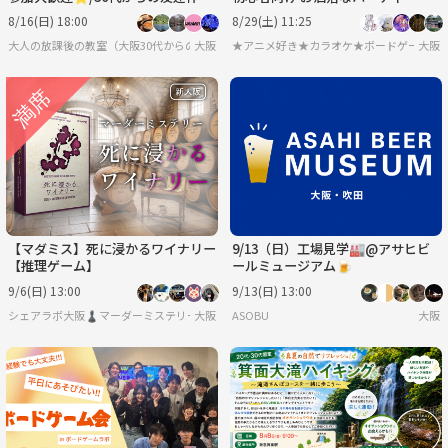
🇷🇺
ペースで♪2次会込み 8月29日土曜
8/16(日) 18:00
8/29(土) 11:25
日 🔰大歓迎
大人の放課後の教室（大阪30代からのお友達作り）
大阪
★アニメ好き★カラオケ★ボードゲーム 
大阪
【マダミス】死に浸かるワイナリー
9/13（日）工場見学🏭@アサヒビ
【推理ゲーム】
ールミュージアム🍺
9/6(日) 13:00
9/13(日) 13:00
シェアラボ大阪♟️マーダーミステリー/ボードゲーム/友達作り
大阪
ASOBU
大阪