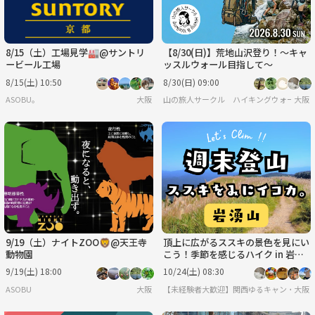
8/15（土）工場見学🏭@サントリ
【8/30(日)】荒地山沢登り！～キャ
ービール工場
ッスルウォール目指して～
8/15(土) 10:50
8/30(日) 09:00
ASOBU。
大阪
山の旅人サークル ハイキングウォーキン
大阪
9/19（土）ナイトZOO🦁@天王寺
頂上に広がるススキの景色を見にい
動物園
こう！季節を感じるハイク in 岩湧
山
9/19(土) 18:00
10/24(土) 08:30
ASOBU
大阪
【未経験者大歓迎】関西ゆるキャン・ゆる
大阪