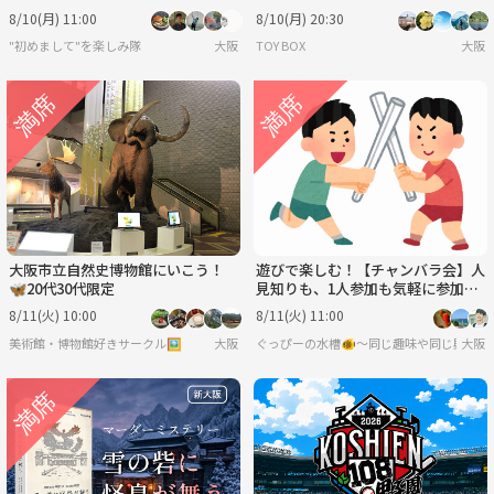
8/10(月) 11:00
8/10(月) 20:30
"初めまして"を楽しみ隊
大阪
TOY BOX
大阪
大阪市立自然史博物館にいこう！
遊びで楽しむ！【チャンバラ会】人
🦋20代30代限定
見知りも、1人参加も気軽に参加し
てね♪
8/11(火) 10:00
8/11(火) 11:00
美術館・博物館好きサークル🖼️
大阪
ぐっぴーの水槽🐠〜同じ趣味や同じ興味で
大阪