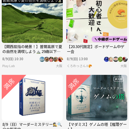
【関西屈指の絶景！】曽爾高原で夏
【20.30代限定】ボードゲーム中ゲ
の自然を満喫しよう⛰️ 29歳以下限
ー会
定(一部除く)
8/9(日) 10:30
8/9(日) 13:00
Play Lab
大阪
くろわっさん Ⅱ🥐
大阪
8/9（日）マーダーミステリー🕵️🔍
【マダミス】ゲノムの塔【推理ゲー