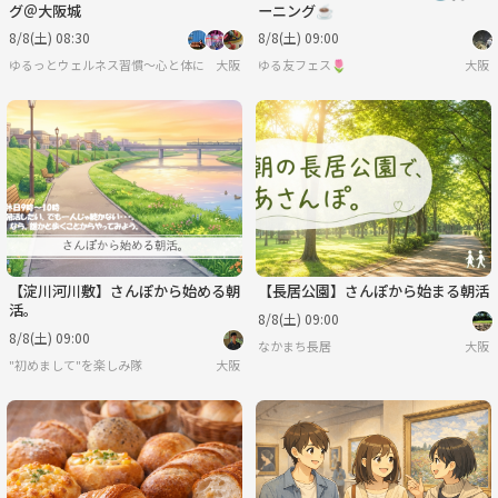
グ＠大阪城
ーニング☕️
8/8(土) 08:30
8/8(土) 09:00
ゆるっとウェルネス習慣〜心と体に「余白のじかん」を〜
大阪
ゆる友フェス🌷
大阪
【淀川河川敷】さんぽから始める朝
【長居公園】さんぽから始まる朝活
活。
8/8(土) 09:00
8/8(土) 09:00
なかまち長居
大阪
"初めまして"を楽しみ隊
大阪