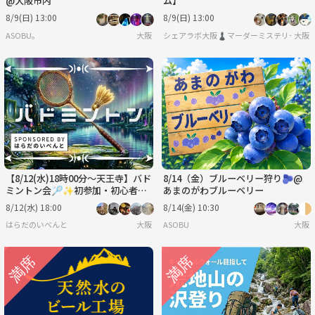
@大阪市内
ム】
8/9(日) 13:00
8/9(日) 13:00
ASOBU。
大阪
シェアラボ大阪♟️マーダーミステリー/ボー
大阪
【8/12(水)18時00分～天王寺】バド
8/14（金）ブルーベリー狩り🫐@
ミントン会🏸✨初参加・初心者歓
あまのがわブルーベリー
迎♪
8/12(水) 18:00
8/14(金) 10:30
はらだのいべんと
大阪
ASOBU
大阪