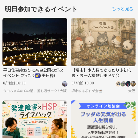
明日参加できるイベント
もっと見る
平日仕事終わりに奈良公園の灯火
【堺市】少人数でゆったり♪初心
イベントに行こう🌠(平日枠)
者・お一人様歓迎ボドゲ会
8/7(金) 18:30
8/7(金) 18:00
タコちゃんのぬい活、推し活サークル🐙🐙
大阪
堺市ゆるボドゲ会☕️
大阪