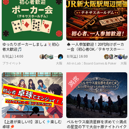
ゆったりポーカーしましょ🃏初心
♠️ 一人参加歓迎！20代向けポーカ
者大歓迎🎵
ー会（初心者OK／テキサスホール
デム）＠新大阪♠️
8/8(土) 14:00
8/8(土) 16:00
プライベット
大阪
All-in Lab：Board Games & Poker
大阪
【上達が楽しい!!】涼しく🎐楽しむ
ペルセウス座流星群を求めて☆満点
卓球🏓
の星空の下で大台ヶ原ナイトハイク