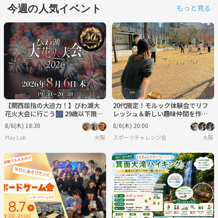
今週の人気イベント
もっと見る
【関西屈指の大迫力！】びわ湖大
20代限定！モルック体験会でリフ
花火大会に行こう🎆 29歳以下限定
レッシュ＆新しい趣味仲間を作ろ
(一部除く)
う✨
8/6(木) 18:30
8/6(木) 20:00
Play Lab
大阪
スポーツチャレンジ会
大阪