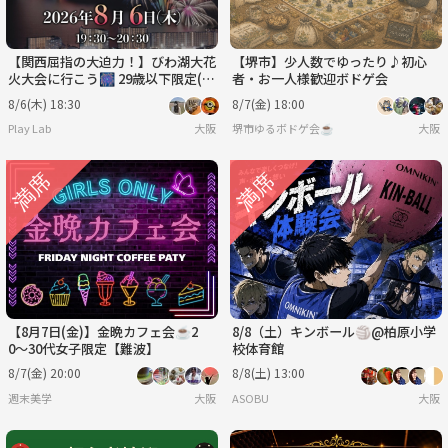
【関西屈指の大迫力！】びわ湖大花
【堺市】少人数でゆったり♪初心
火大会に行こう🎆 29歳以下限定(一
者・お一人様歓迎ボドゲ会
部除く)
8/6(木) 18:30
8/7(金) 18:00
Play Lab
大阪
堺市ゆるボドゲ会☕️
大阪
【8月7日(金)】金晩カフェ会☕️2
8/8（土）キンボール🏐@柏原小学
0〜30代女子限定【難波】
校体育館
8/7(金) 20:00
8/8(土) 13:00
週末美学
大阪
ASOBU
大阪