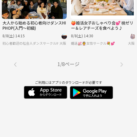
大人から始める初心者向けダンスHI
🍑婚活女子おしゃべり会💕 桃ゼリ
PHOP(入門〜初級)
ー＆レアチーズを食べよう♪
8/8(土) 14:15
8/8(土) 14:30
初心者歓迎の社会人ダンスサークルWE
大阪
婚活💒👰女性サークル💐💕
大阪
1/8ページ
ご利用にはアプリのダウンロードが必要です