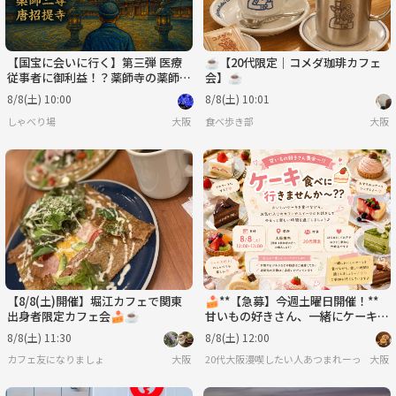
【国宝に会いに行く】第三弾 医療
☕【20代限定｜コメダ珈琲カフェ
従事者に御利益！？薬師寺の薬師三
会】☕
尊と五重塔（双塔）、唐招提寺
8/8(土) 10:00
8/8(土) 10:01
しゃべり場
大阪
食べ歩き部
大阪
【8/8(土)開催】堀江カフェで関東
🍰**【急募】今週土曜日開催！**
出身者限定カフェ会🍰☕️
甘いもの好きさん、一緒にケーキを
食べに行きませんか？😊
8/8(土) 11:30
8/8(土) 12:00
カフェ友になりましょ
大阪
20代大阪漫喫したい人あつまれーっ！！🥳
大阪