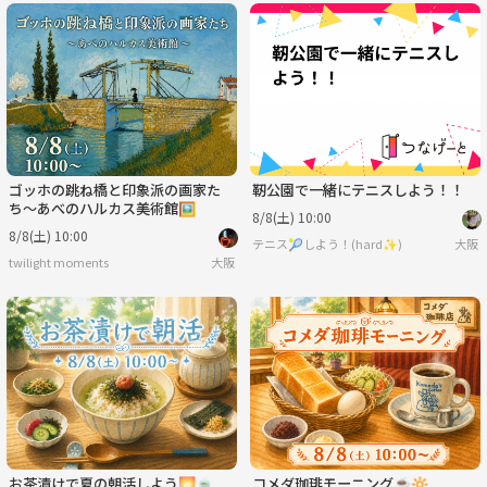
ゴッホの跳ね橋と印象派の画家た
靭公園で一緒にテニスしよう！！
ち〜あべのハルカス美術館🖼
8/8(土) 10:00
8/8(土) 10:00
テニス🎾しよう！(hard✨️)
大阪
twilight moments
大阪
お茶漬けで夏の朝活しよう🌅🍵