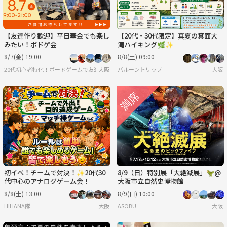
【友達作り歓迎】平日華金でも楽し
【20代・30代限定】真夏の箕面大
みたい！ボドゲ会
滝ハイキング🌿✨
8/7(金) 19:00
8/8(土) 09:00
20代初心者特化！ボードゲームで友達を作ろうサークル
大阪
バルーントリップ
大阪
初イベ！チームで対決！✨20代30
8/9（日）特別展「大絶滅展」🦖@
代中心のアナログゲーム会！
大阪市立自然史博物館
8/8(土) 13:00
8/9(日) 10:00
HIHANA隊
大阪
ASOBU
大阪