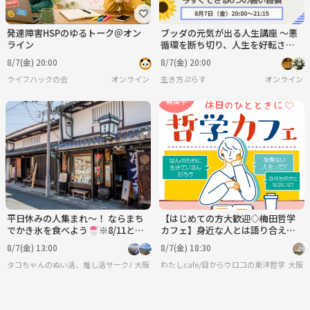
発達障害HSPのゆるトーク＠オン
ブッダの元気が出る人生講座 ～悪
ライン
循環を断ち切り、人生を好転させ
る！ 今すぐできる6つの善い習
8/7(金) 20:00
8/7(金) 20:00
慣～
ライフハックの会
オンライン
生き方ぷらす
オンライン
平日休みの人集まれ～！ ならまち
【はじめての方大歓迎◇梅田哲学
でかき氷を食べよう🍧※8/11と同
カフェ】身近な人とは語り合えな
様イベント
い哲学について語りましょう
8/7(金) 13:00
8/7(金) 18:30
タコちゃんのぬい活、推し活サークル🐙🐙
大阪
わたしcafe/目からウロコの東洋哲学
大阪