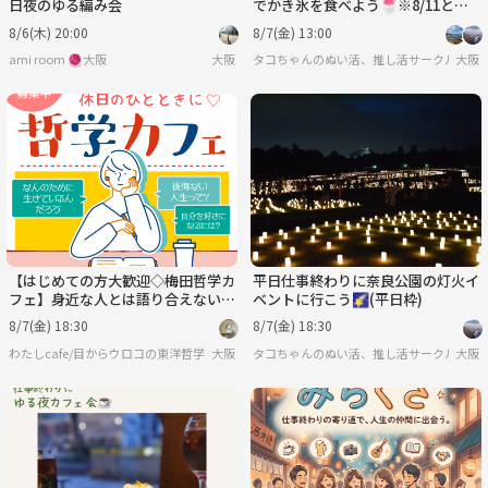
日夜のゆる編み会
でかき氷を食べよう🍧※8/11と同
様イベント
8/6(木) 20:00
8/7(金) 13:00
ami room 🧶大阪
大阪
タコちゃんのぬい活、推し活サークル🐙🐙
大阪
【はじめての方大歓迎◇梅田哲学カ
平日仕事終わりに奈良公園の灯火イ
フェ】身近な人とは語り合えない哲
ベントに行こう🌠(平日枠)
学について語りましょう
8/7(金) 18:30
8/7(金) 18:30
わたしcafe/目からウロコの東洋哲学
大阪
タコちゃんのぬい活、推し活サークル🐙🐙
大阪