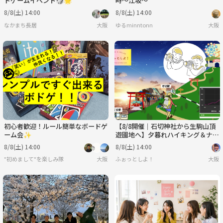
ドゲームイベント🎲🌟
時〜江坂〜
8/8(土) 14:00
8/8(土) 14:00
なかまち長居
大阪
ゆるminntonn
大阪
初心者歓迎！ルール簡単なボードゲ
【8/8開催｜石切神社から生駒山頂
ーム会✨
遊園地へ】夕暮れハイキング＆ナイ
ト営業遊園地へ
8/8(土) 14:00
8/8(土) 14:00
"初めまして"を楽しみ隊
大阪
ふぉっとしよ！
大阪