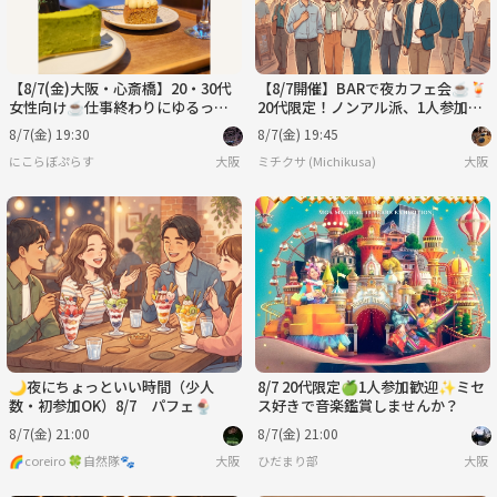
【8/7(金)大阪・心斎橋】20・30代
【8/7開催】BARで夜カフェ会☕️🍹
女性向け☕仕事終わりにゆるっと
20代限定！ノンアル派、1人参加も
夜カフェ
大歓迎！
8/7(金) 19:30
8/7(金) 19:45
にこらぼぷらす
大阪
ミチクサ (Michikusa)
大阪
🌙夜にちょっといい時間（少人
8/7 20代限定🍏1人参加歓迎✨ミセ
数・初参加OK）8/7 パフェ🍨
ス好きで音楽鑑賞しませんか？
8/7(金) 21:00
8/7(金) 21:00
🌈coreiro 🍀自然隊🐾
大阪
ひだまり部
大阪