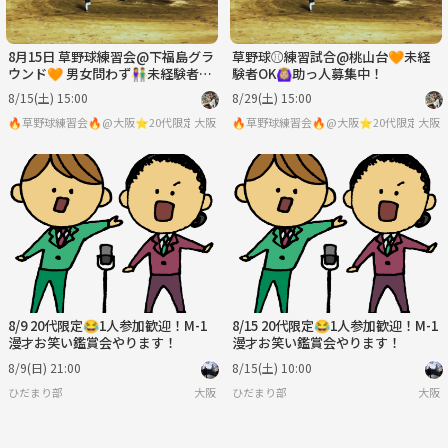
8月15日 草野球練習会@下福島グラ
草野球⚾️練習試合@桃山台🧡未経
ウンド🧡 男女問わず👫未経験者多
験者OK🙆🏼‍♀️助っ人募集中！
数！！
8/15(土) 15:00
8/29(土) 15:00
🔥草野球練習会🔥@大阪⭐️20代限定
大阪
🔥草野球練習会🔥@大阪⭐️20代限定
大阪
8/9 20代限定😂1人参加歓迎！M-1
8/15 20代限定😂1人参加歓迎！M-1
漫才お笑い鑑賞会やります！
漫才お笑い鑑賞会やります！
8/9(日) 21:00
8/15(土) 10:00
ひだまり部
大阪
ひだまり部
大阪