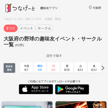
大阪府
趣味友アプリ
つなげーとTOP
体をうごかす
大阪府
野球
すべて
イベント
サークル
大阪府の野球の趣味友イベント・サークル
一覧
(85件)
日付で探す
今日
明日
日
月
火
水
別日を
8/7
8/8
8/9
8/10
8/11
8/12
選択
木
金
土
日
月
火
8/13
8/14
8/15
8/16
8/17
8/18
ご利用にはアプリのダウンロードが必要です
水
木
金
土
日
月
8/19
8/20
8/21
8/22
8/23
8/24
火
水
木
金
土
日
8/25
8/26
8/27
8/28
8/29
8/30