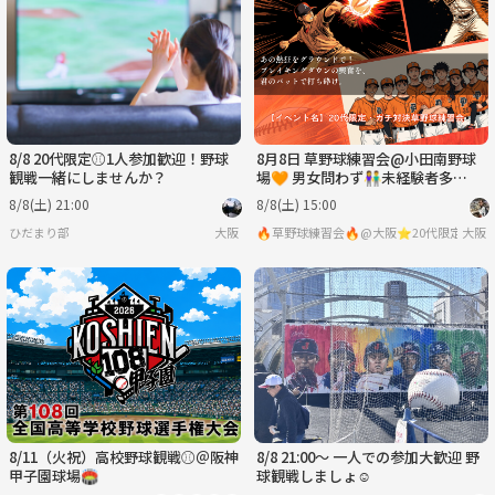
月
火
水
木
金
土
8/31
9/1
9/2
9/3
9/4
9/5
8/8 20代限定⚾️1人参加歓迎！野球
8月8日 草野球練習会@小田南野球
観戦一緒にしませんか？
場🧡 男女問わず👫未経験者多
数！！
8/8(土) 21:00
8/8(土) 15:00
ひだまり部
大阪
🔥草野球練習会🔥@大阪⭐️20代限定
大阪
8/11（火祝）高校野球観戦⚾️＠阪神
8/8 21:00〜 一人での参加大歓迎 野
甲子園球場🏟️
球観戦しましょ☺️