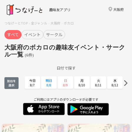
大阪府
趣味友アプリ
つなげーとTOP
全ジャンル
大阪府
ボカロ
すべて
イベント
サークル
大阪府のボカロの趣味友イベント・サーク
ル一覧
(6件)
日付で探す
今日
明日
日
月
火
水
別日を
8/7
8/8
8/9
8/10
8/11
8/12
選択
木
金
土
日
月
火
8/13
8/14
8/15
8/16
8/17
8/18
ご利用にはアプリのダウンロードが必要です
水
木
金
土
日
月
8/19
8/20
8/21
8/22
8/23
8/24
火
水
木
金
土
日
8/25
8/26
8/27
8/28
8/29
8/30