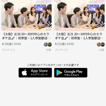
月
火
水
木
金
土
8/31
9/1
9/2
9/3
9/4
9/5
【大阪】8/28 20〜30代中心のカラ
【大阪】8/21 20〜30代中心のカラ
オケ会🎤｜初参加・1人参加歓迎🌷
オケ会🎤｜初参加・1人参加歓迎🌷
／趣味の合う友人づくりにも
／趣味の合う友人づくりにも
8/28(金) 19:00
8/21(金) 19:00
アニワイ♪
大阪
アニワイ♪
大阪
ご利用にはアプリのダウンロードが必要です