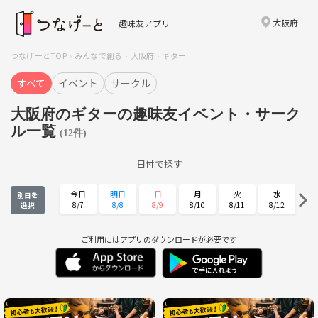
大阪府
趣味友アプリ
つなげーとTOP
みんなで創る
大阪府
ギター
すべて
イベント
サークル
大阪府のギターの趣味友イベント・サーク
ル一覧
(12件)
日付で探す
今日
明日
日
月
火
水
別日を
8/7
8/8
8/9
8/10
8/11
8/12
選択
木
金
土
日
月
火
8/13
8/14
8/15
8/16
8/17
8/18
ご利用にはアプリのダウンロードが必要です
水
木
金
土
日
月
8/19
8/20
8/21
8/22
8/23
8/24
火
水
木
金
土
日
8/25
8/26
8/27
8/28
8/29
8/30