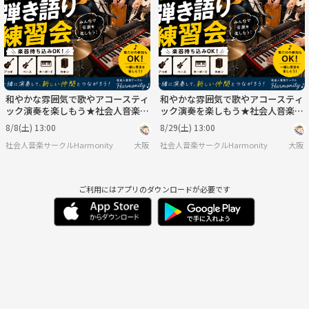
月
火
水
木
金
土
8/31
9/1
9/2
9/3
9/4
9/5
和やかな雰囲気で歌やアコースティ
和やかな雰囲気で歌やアコースティ
ック演奏を楽しもう★社会人音楽サ
ック演奏を楽しもう★社会人音楽サ
ークル練習会
ークル練習会
8/8(土) 13:00
8/29(土) 13:00
社会人音楽サークルHarmonity
大阪
社会人音楽サークルHarmonity
大阪
ご利用にはアプリのダウンロードが必要です