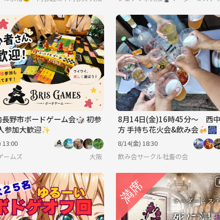
内長野市ボードゲーム会🎲 初参
8月14日(金)16時45分〜 西
人参加大歓迎✨️
方 手持ち花火会&飲み会🍻🎆
 13:00
8/14(金) 18:30
ゲームズ
大阪
飲み会サークル社畜の会