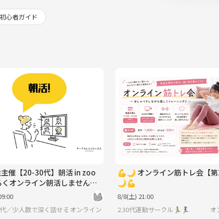
初心者ガイド
主催【20-30代】朝活 in zoo
💪🌙 オンライン筋トレ会【第
ゆるくオンライン朝活しません
🌙💪
09:00
8/8(土) 21:00
-30代／少人数で深く話せる】サークルに入りたい大人
オンライン
2.30代運動サークル🏃‍♂️🏃‍♀️
オ