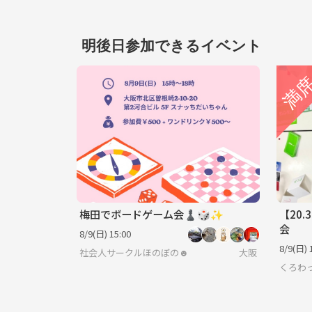
明後日参加できるイベント
梅田でボードゲーム会♟️🎲✨
【20
会
8/9(日) 15:00
8/9(日) 
社会人サークルほのぼの☻
大阪
くろわっ