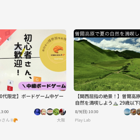
.30代限定】ボードゲーム中ゲー
【関西屈指の絶景！】曽爾高
自然を満喫しよう⛰️ 29歳以下限定(一
部除く)
13:00
8/9(日) 10:30
さん Ⅱ🥐
大阪
Play Lab