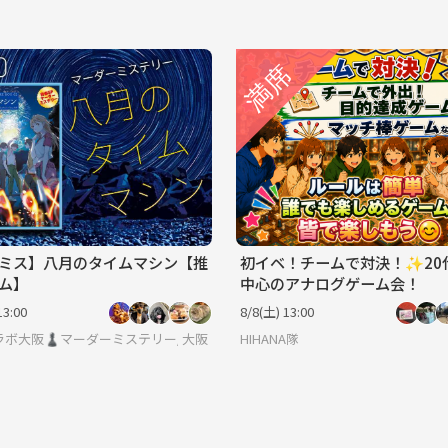
ミス】八月のタイムマシン【推
初イベ！チームで対決！✨20
ム】
中心のアナログゲーム会！
13:00
8/8(土) 13:00
ラボ大阪♟️マーダーミステリー/ボードゲーム/友達作り
大阪
HIHANA隊