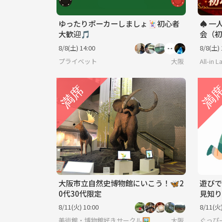
ゆったりポーカーしましょ🃏初心者
♠️ 
大歓迎🎵
会（初
ム）＠
8/8(土) 14:00
8/8(土) 
プライベット
大阪
All-in
大阪市立自然史博物館にいこう！🦋2
遊びで
0代30代限定
見知り
ね♪
8/11(火) 10:00
8/11(火)
美術館・博物館好きサークル🖼️
大阪
ぐっぴ