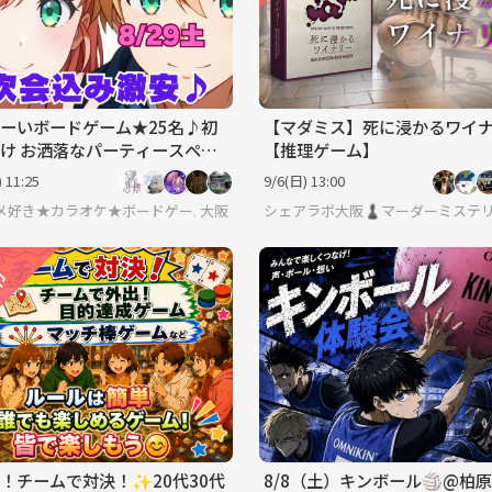
ーいボードゲーム★25名♪初
【マダミス】死に浸かるワイ
け お洒落なパーティースペー
【推理ゲーム】
2次会込み 8月29日土曜日 🔰
 11:25
9/6(日) 13:00
メ好き★カラオケ★ボードゲーム ゆるオタさんの交流の広場
大阪
シェアラボ大阪♟️マーダーミステリ
！チームで対決！✨20代30代
8/8（土）キンボール🏐@柏