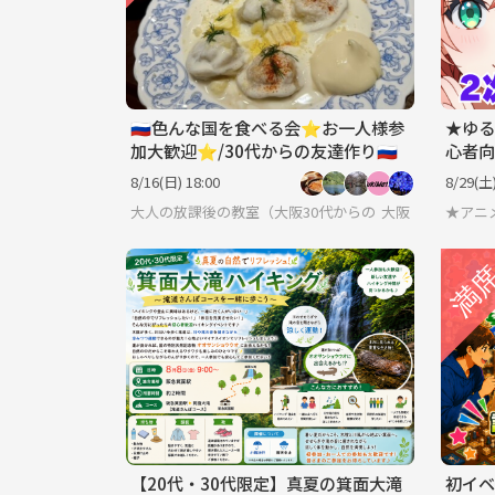
🇷🇺色んな国を食べる会⭐︎お一人様参
★ゆる
加大歓迎⭐︎/30代からの友達作り🇷🇺
心者向
スで♪
8/16(日) 18:00
8/29(土)
大歓迎
大人の放課後の教室（大阪30代からのお友達作り）
大阪
★アニ
【20代・30代限定】真夏の箕面大滝
初イベ