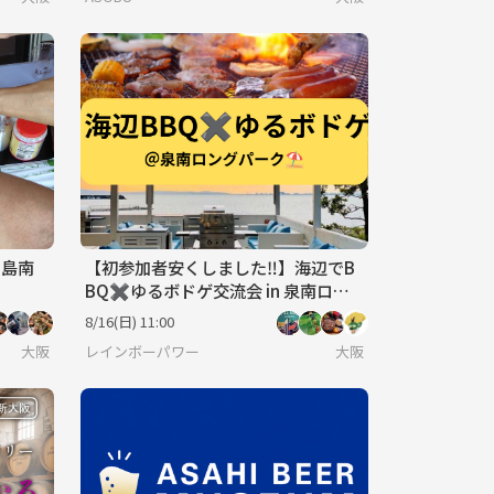
中島南
【初参加者安くしました‼︎】海辺でB
BQ✖︎ゆるボドゲ交流会 in 泉南ロン
グパーク 🍖🌈 お一人様歓迎✨
8/16(日) 11:00
大阪
レインボーパワー
大阪