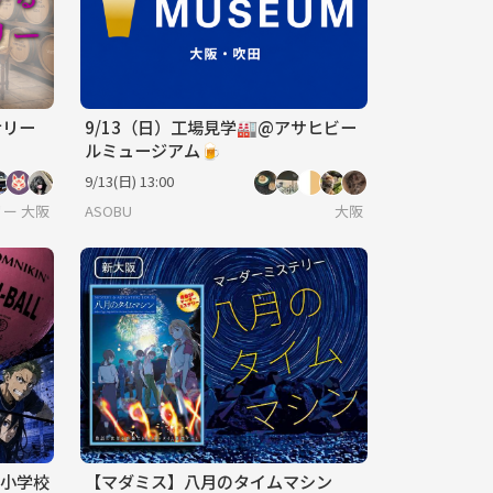
ナリー
9/13（日）工場見学🏭@アサヒビー
ルミュージアム🍺
9/13(日) 13:00
ー/ボードゲーム/友達作り
大阪
ASOBU
大阪
原小学校
【マダミス】八月のタイムマシン