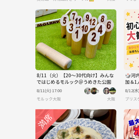
8/11（火）【20～30代向け】みんな
🎲河
ではじめるモルック＠うめきた公園
加＆1
8/11(火) 17:00
8/12(水)
モルック大阪
大阪
ブリス