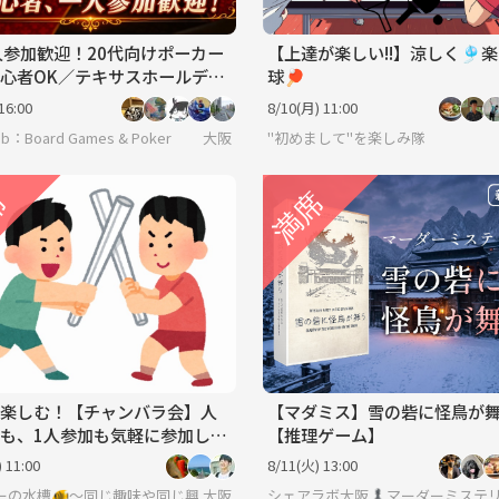
一人参加歓迎！20代向けポーカー
【上達が楽しい!!】涼しく🎐
心者OK／テキサスホールデ
球🏓
新大阪♠️
16:00
8/10(月) 11:00
 Lab：Board Games & Poker
大阪
"初めまして"を楽しみ隊
楽しむ！【チャンバラ会】人
【マダミス】雪の砦に怪鳥が
も、1人参加も気軽に参加して
【推理ゲーム】
 11:00
8/11(火) 13:00
ーの水槽🐠〜同じ趣味や同じ興味で繋がろう〜
大阪
シェアラボ大阪♟️マーダーミステリ