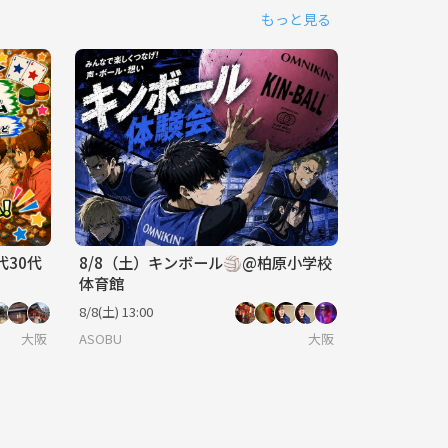
もっと見る
代30代
8/8（土）キンボール🏐@柏原小学校
体育館
8/8(土) 13:00
大阪
ASOBU
大阪