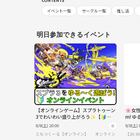
CONTENTS
イベント一覧
サークル一覧
推し活
明日参加できるイベント
【オンラインゲーム】スプラトゥーン
🌸女性
3でわいわい盛り上がろう✨【🔰ゲ
m! 
ーム初心者歓迎】
か？
8/8(土) 20:00
8/8(土) 
ともつくーる【オンライン】
オンライン
【20