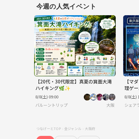
今週の人気イベント
【20代・30代限定】真夏の箕面大滝
【マダ
ハイキング🌿✨
理ゲー
8/8(土) 09:00
8/8(土) 
バルーントリップ
大阪
シェア
つなげーとTOP
全ジャンル
大阪府