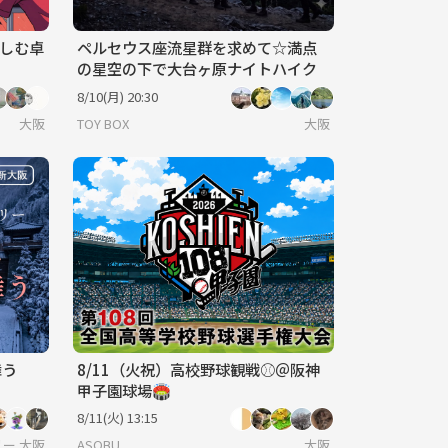
楽しむ卓
ペルセウス座流星群を求めて☆満点
の星空の下で大台ヶ原ナイトハイク
8/10(月) 20:30
大阪
TOY BOX
大阪
舞う
8/11（火祝）高校野球観戦⚾️＠阪神
甲子園球場🏟️
8/11(火) 13:15
ー/ボードゲーム/友達作り
大阪
ASOBU
大阪