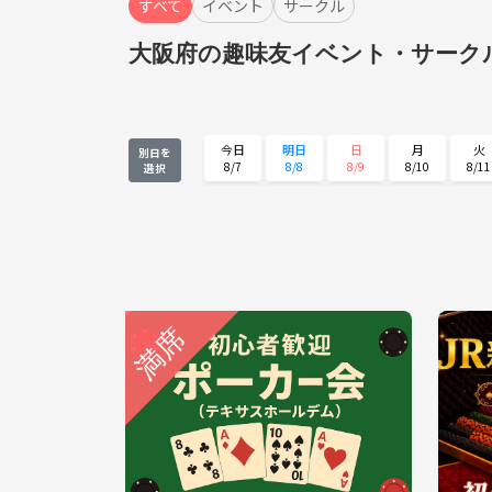
すべて
イベント
サークル
大阪府の趣味友イベント・サーク
今日
明日
日
月
火
別日を
8/7
8/8
8/9
8/10
8/11
選択
火
水
木
金
土
8/25
8/26
8/27
8/28
8/29