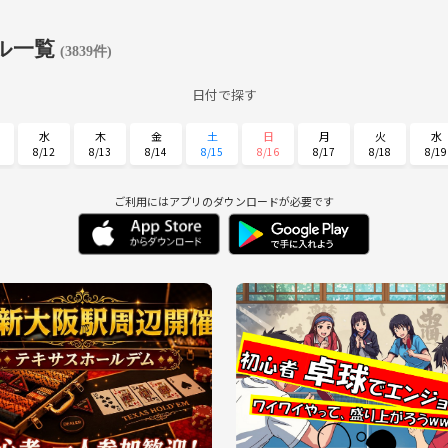
ル一覧
(3839件)
日付で探す
水
木
金
土
日
月
火
水
8/12
8/13
8/14
8/15
8/16
8/17
8/18
8/19
日
月
火
水
木
金
土
8/30
8/31
9/1
9/2
9/3
9/4
9/5
ご利用にはアプリのダウンロードが必要です