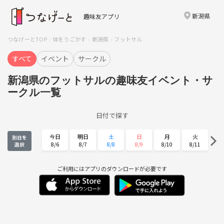
新潟県
趣味友アプリ
つなげーとTOP
体をうごかす
新潟県
フットサル
すべて
イベント
サークル
新潟県のフットサルの趣味友イベント・サ
ークル一覧
日付で探す
今日
明日
土
日
月
火
別日を
8/6
8/7
8/8
8/9
8/10
8/11
選択
水
木
金
土
日
月
8/12
8/13
8/14
8/15
8/16
8/17
ご利用にはアプリのダウンロードが必要です
火
水
木
金
土
日
8/18
8/19
8/20
8/21
8/22
8/23
月
火
水
木
金
土
8/24
8/25
8/26
8/27
8/28
8/29