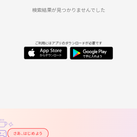
日
月
火
水
木
金
8/30
8/31
9/1
9/2
9/3
9/4
検索結果が見つかりませんでした
ご利用にはアプリのダウンロードが必要です
✧
✦
さあ、はじめよう