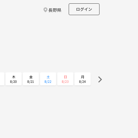
ログイン
長野県
木
金
土
日
月
8/20
8/21
8/22
8/23
8/24