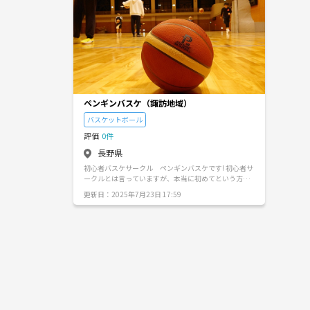
ペンギンバスケ（諏訪地域）
バスケットボール
評価
0件
長野県
初心者バスケサークル ペンギンバスケです! 初心者サ
ークルとは言っていますが、本当に初めてという方か
ら経験者まで誰でも歓迎のサークルです(^^♪ 皆で体
更新日：2025年7月23日 17:59
を動かしましょう! 参加費は1回あたり500円です(^^♪