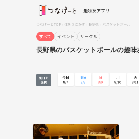
趣味友アプリ
つなげーとTOP
体をうごかす
長野県
バスケットボール
すべて
イベント
サークル
長野県のバスケットボールの趣味
今日
明日
日
月
火
別日を
8/7
8/8
8/9
8/10
8/11
選択
火
水
木
金
土
8/25
8/26
8/27
8/28
8/29