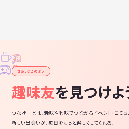
♫
✧
✦
✦
♪
✧
さあ、はじめよう
趣味友
を見つけよ
つなげーとは、趣味や興味でつながるイベント・コミュ
新しい出会いが、毎日をもっと楽しくしてくれる。