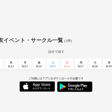
友イベント・サークル一覧
(1件)
日付で探す
水
木
金
土
日
月
火
水
8/12
8/13
8/14
8/15
8/16
8/17
8/18
8/19
日
月
火
水
木
金
土
8/30
8/31
9/1
9/2
9/3
9/4
9/5
ご利用にはアプリのダウンロードが必要です