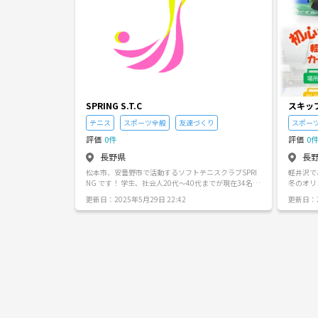
SPRING S.T.C
スキッ
テニス
スポーツ全般
友達づくり
スポー
評価
0件
評価
0
長野県
長
松本市、安曇野市で活動するソフトテニスクラブSPRI
軽井沢で
NG です！ 学生、社会人20代～40代までが現在34名所
冬のオリ
属しております🎾 県外から引っ越してきて友達作り
井沢のご
更新日：2025年5月29日 22:42
更新日：2
や、運動不足の方 ブランクあり久しぶりにテニスがや
は移住組
りたい方是非とも参加お待ちしております！ テニスだ
りや情報収集
けでなく飲み会、イベントなども行っております🎃🎄
める趣味
🎆🎑🏆 体験無料ですが入るときにボール代として150
を落とせ
0円いただいております🙏 ✳初めての方は講習を受け
ェスです
てからの練習参加をしていただいております ラケット
している
購入は代表と一緒に行くと多少安く購入できます！ お
味で仲間
気軽にお問い合わせください！
せんか 週一回みんなで集まって いい汗かいて、ランラ
ンランと
トです！
す。若者