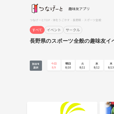
趣味友アプリ
つなげーとTOP
体をうごかす
長野県
スポーツ全般
すべて
イベント
サークル
長野県のスポーツ全般の趣味友イ
今日
明日
火
水
木
別日を
8/9
8/10
8/11
8/12
8/13
選択
木
金
土
日
月
8/27
8/28
8/29
8/30
8/31