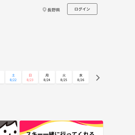
ログイン
長野県
土
日
月
火
水
8/22
8/23
8/24
8/25
8/26