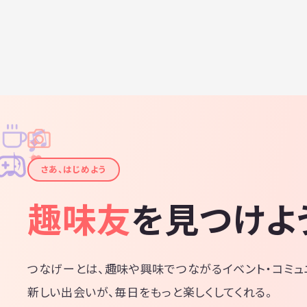
井沢町民
シューズ
ットで1
軽井沢ア
下さい！
といった
0円／要
ばOKで
必要もあり
リングを
きましょう
♫
✧
✦
✦
♪
✧
さあ、はじめよう
趣味友
を見つけよ
つなげーとは、趣味や興味でつながるイベント・コミュ
新しい出会いが、毎日をもっと楽しくしてくれる。