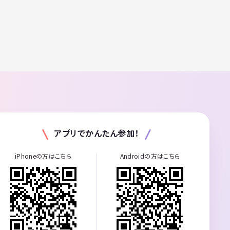
14:30～
16:15本
 16:45
いや、読
 ・人と気
方は、つな
絡くださ
本をお持
声をかけ
アプリでかんたん参加！
iPhoneの方はこちら
Androidの方はこちら