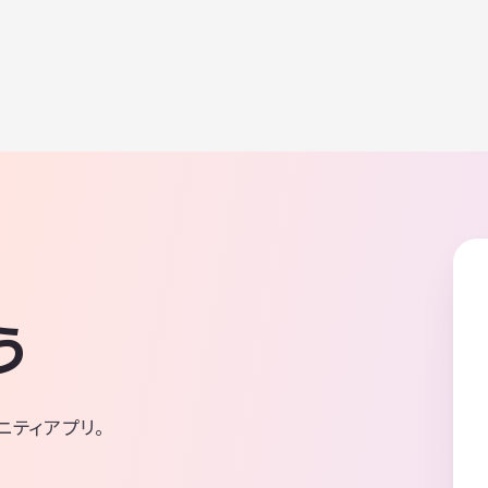
500円／シート利用代込み、傷害保険込み）
ちろん聞くだけの参加もOKです。 スケジュールのイメ
＆ブラシは施設にてレンタルして下さい（セ
ージ 14:00～14:30あいさつ・アイスブレイク 
00円） ◆入会金はありませんが、未経験者は
15:15本紹介① 15:15～15:30小休憩 15:30～
イスパークの体験レッスンを事前に受講して
紹介② 16:15～16:45本交換・お試し貸出タイム
「難しそう」「とっつきにくいのでは」など
～17:00片付け・解散 ◆こんな方におすすめ！ ・自分
イメージを解決してくれますよ！（1時間2,42
の好きな本を紹介したい ・新しい本との出会
予約） ◆服装は暖かくて動きやすい恰好なら
書仲間を作りたい ・読書習慣を身につけたい
す！ ◆どなたでも参加OK！軽井沢在住である
軽に交流してみたい ◆参加方法 興味のある
ません！レベルも不問です！ みんなでカー
げーとのメッセージまたは公式LINEからご連
通して、エンジョイ＆ポジティブに生きてい
い📩 📩 公式LINE: [https://lin.ee/uBzvLTA] ◆注意事
！(^O^)
項 ・他の参加者を批判する行為はご遠慮ください ・営
業や勧誘目的での参加はお断りしています ・
ちでない方でもご参加いただけます！ 現在３名ほど参
加予定の方がいらっしゃいます。 ぜひ気軽に
てください。
う
ニティアプリ。