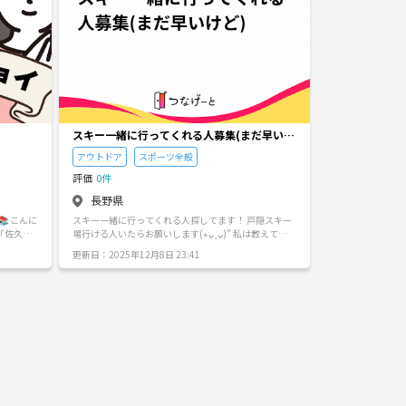
スキー一緒に行ってくれる人募集(まだ早いけ
ど)
アウトドア
スポーツ全般
評価
0件
長野県
 こんに
スキー一緒に行ってくれる人探してます！ 戸隠スキー
「佐久っ
場行ける人いたらお願いします(⋆ᴗ͈ˬᴗ͈)” 私は教えてもら
った技術的には上級ですが、怖いので実力は中級くら
更新日：2025年12月8日 23:41
や、これ
いです
✨ 気軽
？ ◆
者にお知
代） ◆読
ス書、漫
、簡単に紹
加者のお
！ ※も