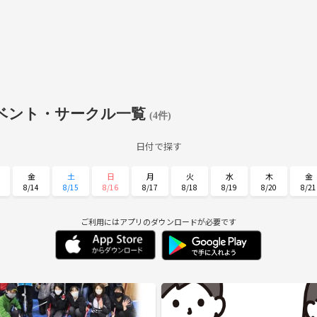
ベント・サークル一覧
(4件)
日付で探す
金
土
日
月
火
水
木
金
8/14
8/15
8/16
8/17
8/18
8/19
8/20
8/21
火
水
木
金
土
日
月
9/1
9/2
9/3
9/4
9/5
9/6
9/7
ご利用にはアプリのダウンロードが必要です